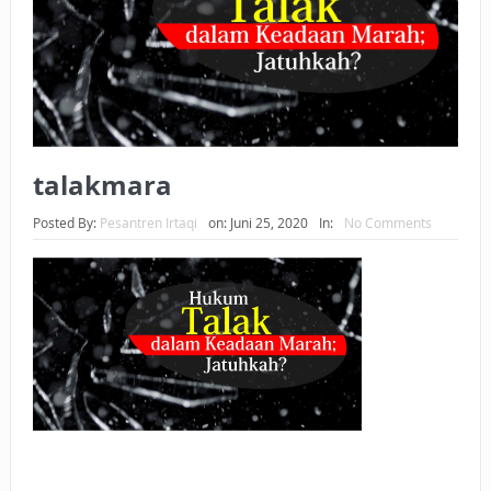
BAGAIMANA CARA MEMBAYAR ZAKAT UANG?
UANG HARAM BISA MENJADI HALAL JIKA SEBAB
KEPEMILIKANNYA BERUBAH
ISTIDLAL BATIL VS ISTIDLAL SYAR’I
talakmara
BAHASA CINTA KARENA ALLAH
Posted By:
Pesantren Irtaqi
on:
Juni 25, 2020
In:
No Comments
HUKUM MEMBAYAR ZAKAT DENGAN CARA MENGANGSUR
HUKUM MEMBAYAR ZAKAT KEPADA KERABAT SENDIRI