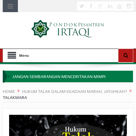
Menu
JANGAN SEMBARANGAN MENCERITAKAN MIMPI
APAKAH ULAMA SALEH PERLU MASUK SCOPUS?
HOME
HUKUM TALAK DALAM KEADAAN MARAH; JATUHKAH?
TALAKMARA
MIMPI YANG DIABAIKAN MENJELANG PERANG BADAR
APA HUKUM MEMPERCEPAT PEMBAYARAN ZAKAT
SEBELUM TIBA SAAT WAJIB?
HAKIKAT NIKMAT DI DUNIA!