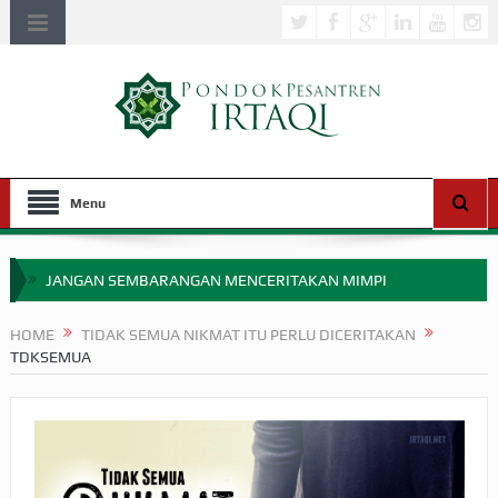
Menu
JANGAN SEMBARANGAN MENCERITAKAN MIMPI
APAKAH ULAMA SALEH PERLU MASUK SCOPUS?
HOME
TIDAK SEMUA NIKMAT ITU PERLU DICERITAKAN
TDKSEMUA
MIMPI YANG DIABAIKAN MENJELANG PERANG BADAR
APA HUKUM MEMPERCEPAT PEMBAYARAN ZAKAT
SEBELUM TIBA SAAT WAJIB?
HAKIKAT NIKMAT DI DUNIA!