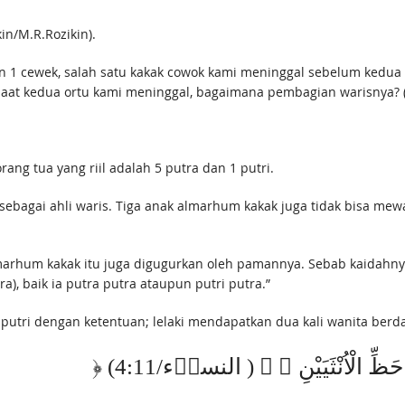
n/M.R.Rozikin).
n 1 cewek, salah satu kakak cowok kami meninggal sebelum kedua 
 Saat kedua ortu kami meninggal, bagaimana pembagian warisnya?
rang tua yang riil adalah 5 putra dan 1 putri.
sebagai ahli waris. Tiga anak almarhum kakak juga tidak bisa mew
lmarhum kakak itu juga digugurkan oleh pamannya. Sebab kaidahny
), baik ia putra putra ataupun putri putra.”
putri dengan ketentuan; lelaki mendapatkan dua kali wanita berdas
﴿ ُ حَظِّ الْاُنْثَيَيْنِ ۚ ﴾ ( النساۤء/4:11