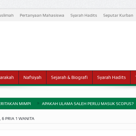
slimah
Pertanyaan Mahasiswa
Syarah Hadits
Seputar Kurban
arakah
Nafsiyah
Sejarah & Biografi
Syarah Hadits
RITAKAN MIMPI
APAKAH ULAMA SALEH PERLU MASUK SCOPUS?
ELANG PERANG BADAR
6 PRIA 1 WANITA
AYARAN ZAKAT SEBELUM TIBA SAAT WAJIB?
HAKIKAT NIKMAT D