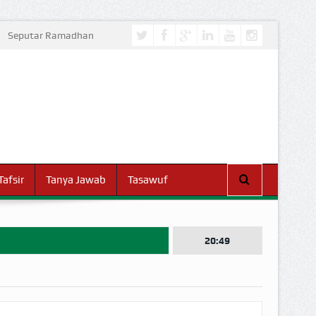
Seputar Ramadhan
Tafsir
Tanya Jawab
Tasawuf
20:49
I DUNIA!