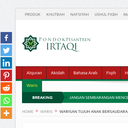
PRODUK
KHUTBAH
NAFSIYAH
USHUL FIQIH
Mu
Alquran
Akidah
Bahasa Arab
Fiqih
H
Waris
BREAKING
JANGAN SEMBARANGAN MENCE
MIMPI YANG DIABAIKAN MENJ
NEWS
HOME
WARIS
WARISAN TUJUH ANAK BERSAUDARA, 
APA HUKUM MEMPERCEPAT PEMB