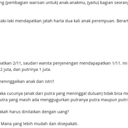
g (pembagian warisan untuk) anak-anakmu, (yaitu) bagian seoran
 laki-laki mendapatkan jatah harta dua kali anak perempuan. Berar
patkan 2/11, saudari wanita penjenengan mendapapatkan 1/11. Ini
 juta, dan putrinya 1 juta.
eninggalkan anak dan istri?
aka cucunya (anak dari putra yang meninggal duluan) tidak bisa me
i putra yang masih ada menggugurkan putranya putra maupun putri
akah harus dinilaikan dengan uang?
a. Mana yang lebih mudah dan disepakati.