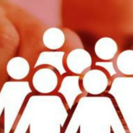
AKAT UANG?
UANG HARAM BISA MENJADI HALAL JIKA SEBAB K
’I
BAHASA CINTA KARENA ALLAH
HUKUM MEMBAYAR ZAKA
DA KERABAT SENDIRI