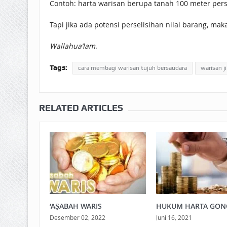
Contoh: harta warisan berupa tanah 100 meter perse
Tapi jika ada potensi perselisihan nilai barang, ma
Wallahua’lam
.
Tags:
cara membagi warisan tujuh bersaudara
warisan j
RELATED ARTICLES
‘AṢABAH WARIS
HUKUM HARTA GONO
Desember 02, 2022
Juni 16, 2021