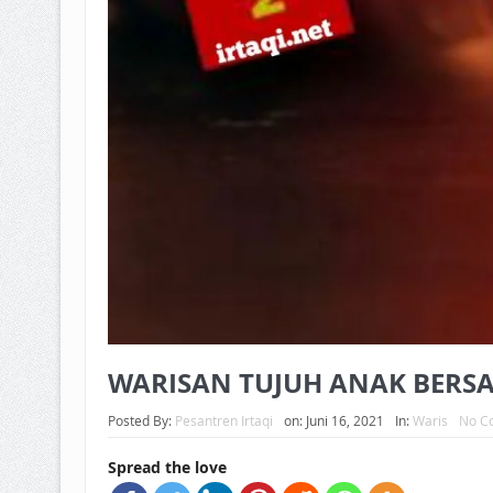
WARISAN TUJUH ANAK BERSA
Posted By:
Pesantren Irtaqi
on:
Juni 16, 2021
In:
Waris
No C
Spread the love