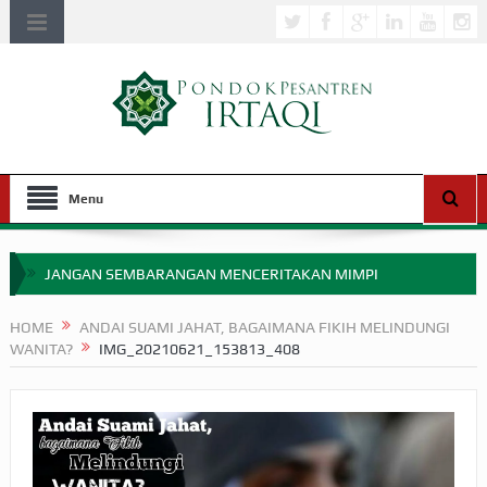
Menu
JANGAN SEMBARANGAN MENCERITAKAN MIMPI
APAKAH ULAMA SALEH PERLU MASUK SCOPUS?
HOME
ANDAI SUAMI JAHAT, BAGAIMANA FIKIH MELINDUNGI
WANITA?
IMG_20210621_153813_408
MIMPI YANG DIABAIKAN MENJELANG PERANG BADAR
APA HUKUM MEMPERCEPAT PEMBAYARAN ZAKAT
SEBELUM TIBA SAAT WAJIB?
HAKIKAT NIKMAT DI DUNIA!