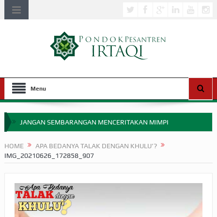
Menu
JANGAN SEMBARANGAN MENCERITAKAN MIMPI
APAKAH ULAMA SALEH PERLU MASUK SCOPUS?
HOME
APA BEDANYA TALAK DENGAN KHULU’?
IMG_20210626_172858_907
MIMPI YANG DIABAIKAN MENJELANG PERANG BADAR
APA HUKUM MEMPERCEPAT PEMBAYARAN ZAKAT
SEBELUM TIBA SAAT WAJIB?
HAKIKAT NIKMAT DI DUNIA!