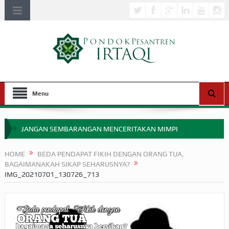
Menu
JANGAN SEMBARANGAN MENCERITAKAN MIMPI
APAKAH ULAMA SALEH PERLU MASUK SCOPUS?
HOME
BEDA PENDAPAT FIKIH DENGAN ORANG TUA,
BAGAIMANAKAH SIKAP SEHARUSNYA?
MIMPI YANG DIABAIKAN MENJELANG PERANG BADAR
IMG_20210701_130726_713
APA HUKUM MEMPERCEPAT PEMBAYARAN ZAKAT
SEBELUM TIBA SAAT WAJIB?
HAKIKAT NIKMAT DI DUNIA!