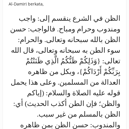
Al-Damīrī berkata,
الظن في الشرع ينقسم إلى: واجب
ومندوب وحرام ومباح. فالواجب: حسن
الظن بالله سبحانه وتعالى. والحرام:
سوء الطن به سبحانه وتعالى، قال الله
تعالى: {وَذَلِكُمْ ظَنُّكُمُ الَّذِي ظَنَنْتُمْ
بِرَبِّكُمْ أَرْدَاكُمْ}، وبكل من ظاهره
العدالة من المسلمين. وعلى هذا يحمل
قوله عليه الصلاة والسلام: (إياكم
والظن؛ فإن الطن أكذب الحديث) أي:
الظن بالمسلم من غير سبب.
والمندوب: حسن الظن بمن ظاهره