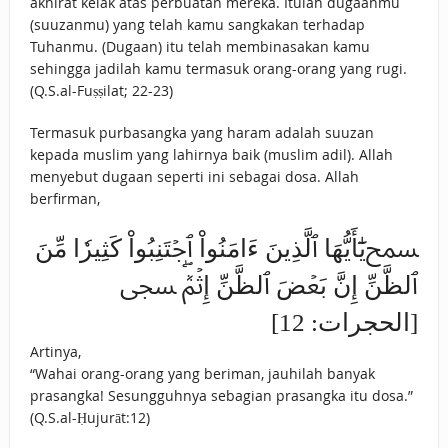
akhirat kelak atas perbuatan mereka. Itulah dugaanmu
(suuzanmu) yang telah kamu sangkakan terhadap
Tuhanmu. (Dugaan) itu telah membinasakan kamu
sehingga jadilah kamu termasuk orang-orang yang rugi.
(Q.S.al-Fuṣṣilat; 22-23)
Termasuk purbasangka yang haram adalah suuzan
kepada muslim yang lahirnya baik (muslim adil). Allah
menyebut dugaan seperti ini sebagai dosa. Allah
berfirman,
ﵟيَٰٓأَيُّهَا ٱلَّذِينَ ءَامَنُواْ ٱجۡتَنِبُواْ كَثِيرٗا مِّنَ
ٱلظَّنِّ إِنَّ ‌بَعۡضَ ‌ٱلظَّنِّ إِثۡمٞۖ ﵞ
[الحجرات: 12]
Artinya,
“Wahai orang-orang yang beriman, jauhilah banyak
prasangka! Sesungguhnya sebagian prasangka itu dosa.”
(Q.S.al-Ḥujurāt:12)