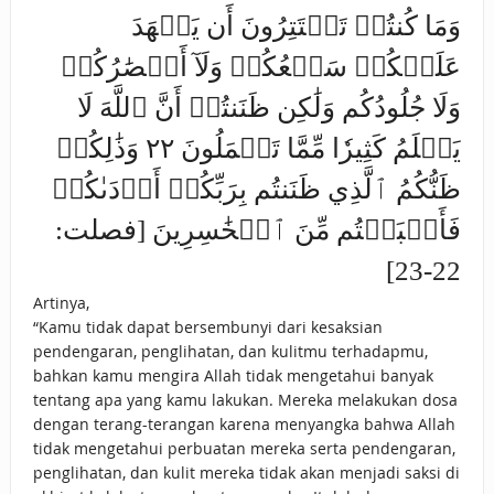
وَمَا كُنتُمۡ تَسۡتَتِرُونَ أَن يَشۡهَدَ
عَلَيۡكُمۡ سَمۡعُكُمۡ وَلَآ أَبۡصَٰرُكُمۡ
وَلَا جُلُودُكُم وَلَٰكِن ظَنَنتُمۡ أَنَّ ٱللَّهَ لَا
يَعۡلَمُ كَثِيرٗا مِّمَّا تَعۡمَلُونَ ٢٢ ‌وَذَٰلِكُمۡ
‌ظَنُّكُمُ ٱلَّذِي ظَنَنتُم بِرَبِّكُمۡ أَرۡدَىٰكُمۡ
فَأَصۡبَحۡتُم مِّنَ ٱلۡخَٰسِرِينَ [فصلت:
22-23]
Artinya,
“Kamu tidak dapat bersembunyi dari kesaksian
pendengaran, penglihatan, dan kulitmu terhadapmu,
bahkan kamu mengira Allah tidak mengetahui banyak
tentang apa yang kamu lakukan. Mereka melakukan dosa
dengan terang-terangan karena menyangka bahwa Allah
tidak mengetahui perbuatan mereka serta pendengaran,
penglihatan, dan kulit mereka tidak akan menjadi saksi di