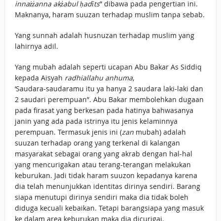
innażżanna akżabul ḥadīts
” dibawa pada pengertian ini.
Maknanya, haram suuzan terhadap muslim tanpa sebab.
Yang sunnah adalah husnuzan terhadap muslim yang
lahirnya adil.
Yang mubah adalah seperti ucapan Abu Bakar As Siddiq
kepada Aisyah
radhiallahu anhuma
,
‘Saudara-saudaramu itu ya hanya 2 saudara laki-laki dan
2 saudari perempuan”. Abu Bakar membolehkan dugaan
pada firasat yang berkesan pada hatinya bahwasanya
janin yang ada pada istrinya itu jenis kelaminnya
perempuan. Termasuk jenis ini (
zan
mubah) adalah
suuzan terhadap orang yang terkenal di kalangan
masyarakat sebagai orang yang akrab dengan hal-hal
yang mencurigakan atau terang-terangan melakukan
keburukan. Jadi tidak haram suuzon kepadanya karena
dia telah menunjukkan identitas dirinya sendiri. Barang
siapa menutupi dirinya sendiri maka dia tidak boleh
diduga kecuali kebaikan. Tetapi barangsiapa yang masuk
ke dalam area keburukan maka dia dicurigai.