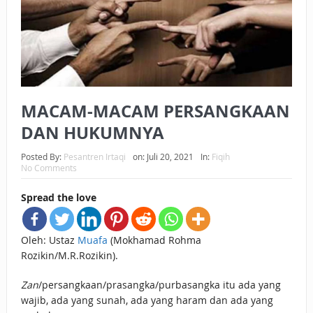
BAGAIMANA CARA MEMBAYAR ZAKAT UANG?
UANG HARAM BISA MENJADI HALAL JIKA SEBAB
KEPEMILIKANNYA BERUBAH
ISTIDLAL BATIL VS ISTIDLAL SYAR’I
MACAM-MACAM PERSANGKAAN
DAN HUKUMNYA
BAHASA CINTA KARENA ALLAH
HUKUM MEMBAYAR ZAKAT DENGAN CARA MENGANGSUR
Posted By:
Pesantren Irtaqi
on:
Juli 20, 2021
In:
Fiqih
No Comments
HUKUM MEMBAYAR ZAKAT KEPADA KERABAT SENDIRI
Spread the love
Oleh: Ustaz
Muafa
(Mokhamad Rohma
Rozikin/M.R.Rozikin).
Zan
/persangkaan/prasangka/purbasangka itu ada yang
wajib, ada yang sunah, ada yang haram dan ada yang