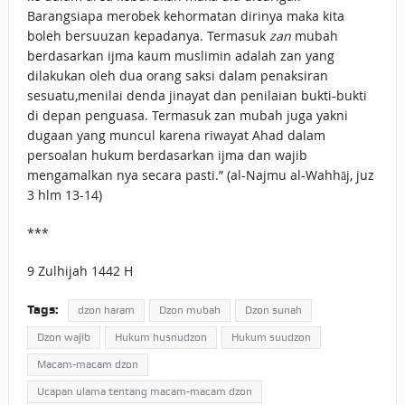
Barangsiapa merobek kehormatan dirinya maka kita
boleh bersuuzan kepadanya. Termasuk
zan
mubah
berdasarkan ijma kaum muslimin adalah zan yang
dilakukan oleh dua orang saksi dalam penaksiran
sesuatu,menilai denda jinayat dan penilaian bukti-bukti
di depan penguasa. Termasuk zan mubah juga yakni
dugaan yang muncul karena riwayat Ahad dalam
persoalan hukum berdasarkan ijma dan wajib
mengamalkan nya secara pasti.” (al-Najmu al-Wahhāj, juz
3 hlm 13-14)
***
9 Zulhijah 1442 H
Tags:
dzon haram
Dzon mubah
Dzon sunah
Dzon wajib
Hukum husnudzon
Hukum suudzon
Macam-macam dzon
Ucapan ulama tentang macam-macam dzon