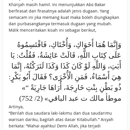
Khārijah masih hamil. Ini menunjukkan Abū Bakar
berfirasat dan firasatnya adalah jenis dugaan. Yang
semacam ini jika memang kuat maka boleh diungkapkan
dan purbasangkanya termasuk dugaan yang mubah.
Mālik menceritakan kisah ini sebagai berikut,
وَإِنَّمَا ‌هُمَا ‌أَخَوَاكِ، ‌وَأُخْتَاكِ، فَاقْتَسِمُوهُ
عَلَى كِتَابِ اللَّهِ، قَالَتْ عَائِشَةُ، فَقُلْتُ: يَا
أَبَتِ، وَاللَّهِ لَوْ كَانَ كَذَا وَكَذَا لَتَرَكْتُهُ، إِنَّمَا
هِيَ أَسْمَاءُ، فَمَنِ الْأُخْرَى؟ فَقَالَ أَبُو بَكْرٍ:
ذُو بَطْنِ بِنْتِ خَارِجَةَ، أُرَاهَا جَارِيَةً “»
موطأ مالك ت عبد الباقي» (2/ 752)
Artinya,
“Berilah dua saudara laki-lakimu dan dua saudarimu
warisan dariku, bagilah atas dasar Kitabullah.” Aisyah
berkata: “Wahai ayahku! Demi Allah, jika terjadi