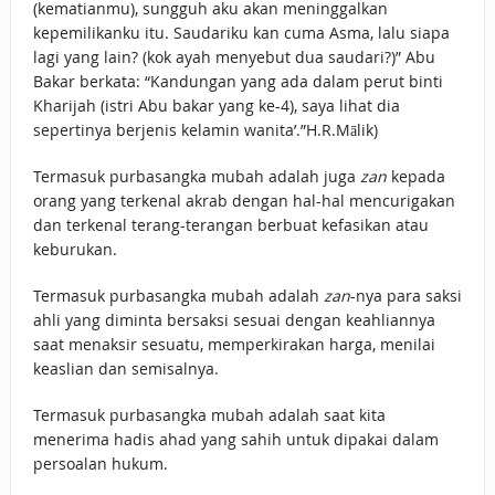
(kematianmu), sungguh aku akan meninggalkan
kepemilikanku itu. Saudariku kan cuma Asma, lalu siapa
lagi yang lain? (kok ayah menyebut dua saudari?)” Abu
Bakar berkata: “Kandungan yang ada dalam perut binti
Kharijah (istri Abu bakar yang ke-4), saya lihat dia
sepertinya berjenis kelamin wanita’.”H.R.Mālik)
Termasuk purbasangka mubah adalah juga
zan
kepada
orang yang terkenal akrab dengan hal-hal mencurigakan
dan terkenal terang-terangan berbuat kefasikan atau
keburukan.
Termasuk purbasangka mubah adalah
zan
-nya para saksi
ahli yang diminta bersaksi sesuai dengan keahliannya
saat menaksir sesuatu, memperkirakan harga, menilai
keaslian dan semisalnya.
Termasuk purbasangka mubah adalah saat kita
menerima hadis ahad yang sahih untuk dipakai dalam
persoalan hukum.