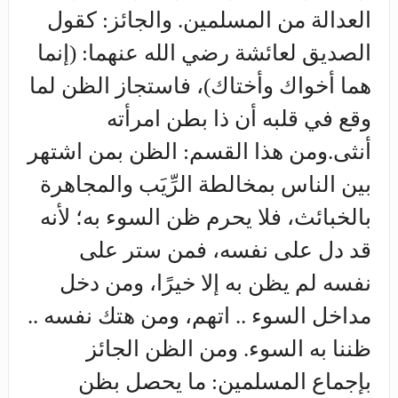
العدالة من المسلمين. والجائز: كقول
الصديق لعائشة رضي الله عنهما: (إنما
هما أخواك وأختاك)، فاستجاز الظن لما
وقع في قلبه أن ذا بطن امرأته
أنثى.ومن هذا القسم: الظن بمن اشتهر
بين الناس بمخالطة الرِّيَب والمجاهرة
بالخبائث، فلا يحرم ظن السوء به؛ لأنه
قد دل على نفسه، فمن ستر على
نفسه لم يظن به إلا خيرًا، ومن دخل
مداخل السوء .. اتهم، ومن هتك نفسه ..
ظننا به السوء. ومن الظن الجائز
بإجماع المسلمين: ما يحصل بظن