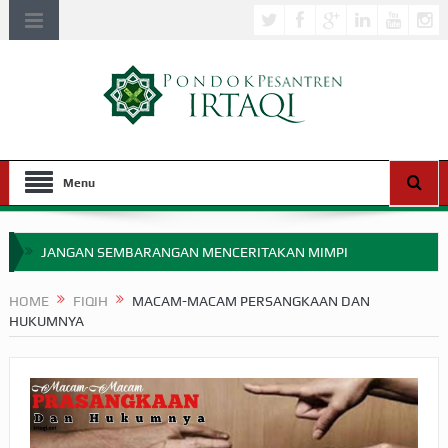
Menu
JANGAN SEMBARANGAN MENCERITAKAN MIMPI
APAKAH ULAMA SALEH PERLU MASUK SCOPUS?
HOME
FIQIH
MACAM-MACAM PERSANGKAAN DAN
HUKUMNYA
MIMPI YANG DIABAIKAN MENJELANG PERANG BADAR
APA HUKUM MEMPERCEPAT PEMBAYARAN ZAKAT
SEBELUM TIBA SAAT WAJIB?
HAKIKAT NIKMAT DI DUNIA!