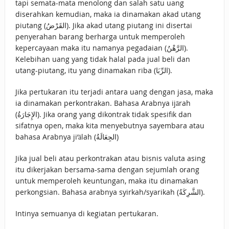
tapi semata-mata menolong dan salah satu uang
diserahkan kemudian, maka ia dinamakan akad utang
piutang (القَرْضُ). Jika akad utang piutang ini disertai
penyerahan barang berharga untuk memperoleh
kepercayaan maka itu namanya pegadaian (الرَّهْنُ).
Kelebihan uang yang tidak halal pada jual beli dan
utang-piutang, itu yang dinamakan riba (الرِّبَا).
Jika pertukaran itu terjadi antara uang dengan jasa, maka
ia dinamakan perkontrakan. Bahasa Arabnya ijārah
(الإِجَارَةُ). Jika orang yang dikontrak tidak spesifik dan
sifatnya open, maka kita menyebutnya sayembara atau
bahasa Arabnya ji‘ālah (الجِعَالَةُ)
Jika jual beli atau perkontrakan atau bisnis valuta asing
itu dikerjakan bersama-sama dengan sejumlah orang
untuk memperoleh keuntungan, maka itu dinamakan
perkongsian. Bahasa arabnya syirkah/syarikah (الشَّرِكَةُ).
Intinya semuanya di kegiatan pertukaran.