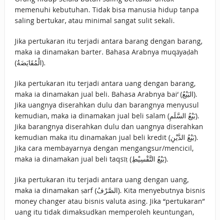
memenuhi kebutuhan. Tidak bisa manusia hidup tanpa
saling bertukar, atau minimal sangat sulit sekali.
Jika pertukaran itu terjadi antara barang dengan barang,
maka ia dinamakan barter. Bahasa Arabnya muqāyaḍah
(الْمُقَايَضَةُ).
Jika pertukaran itu terjadi antara uang dengan barang,
maka ia dinamakan jual beli. Bahasa Arabnya bai‘ (البَيْعُ).
Jika uangnya diserahkan dulu dan barangnya menyusul
kemudian, maka ia dinamakan jual beli salam (بَيْعُ السَّلَمِ).
Jika barangnya diserahkan dulu dan uangnya diserahkan
kemudian maka itu dinamakan jual beli kredit (بَيْعُ الدَّيْنِ).
Jika cara membayarnya dengan mengangsur/mencicil,
maka ia dinamakan jual beli taqsīṭ (بَيْعُ التَّقْسِيْطِ).
Jika pertukaran itu terjadi antara uang dengan uang,
maka ia dinamakan ṣarf (الصَّرْفُ). Kita menyebutnya bisnis
money changer atau bisnis valuta asing. Jika “pertukaran”
uang itu tidak dimaksudkan memperoleh keuntungan,