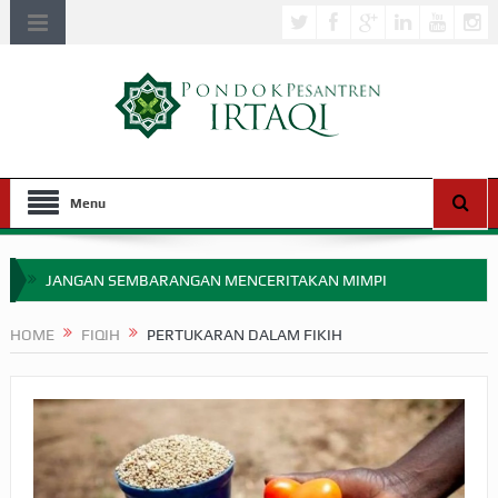
Menu
JANGAN SEMBARANGAN MENCERITAKAN MIMPI
APAKAH ULAMA SALEH PERLU MASUK SCOPUS?
HOME
FIQIH
PERTUKARAN DALAM FIKIH
MIMPI YANG DIABAIKAN MENJELANG PERANG BADAR
APA HUKUM MEMPERCEPAT PEMBAYARAN ZAKAT
SEBELUM TIBA SAAT WAJIB?
HAKIKAT NIKMAT DI DUNIA!