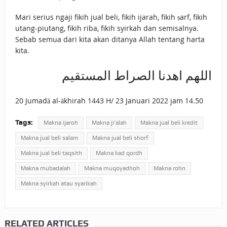
Mari serius ngaji fikih jual beli, fikih ijarah, fikih ṣarf, fikih
utang-piutang, fikih riba, fikih syirkah dan semisalnya.
Sebab semua dari kita akan ditanya Allah tentang harta
kita.
اللهم اهدنا الصراط المستقيم
20 Jumadā al-ākhirah 1443 H/ 23 Januari 2022 jam 14.50
Tags:
Makna ijaroh
Makna ji’alah
Makna jual beli kredit
Makna jual beli salam
Makna jual beli shorf
Makna jual beli taqsith
Makna kad qordh
Makna mubadalah
Makna muqoyadhoh
Makna rohn
Makna syirkah atau syarikah
RELATED ARTICLES