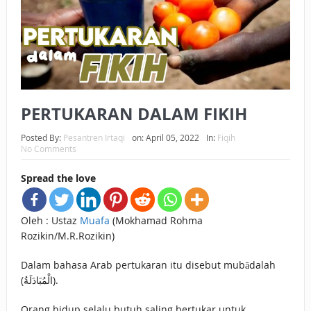
BAGAIMANA CARA MEMBAYAR ZAKAT UANG?
UANG HARAM BISA MENJADI HALAL JIKA SEBAB
KEPEMILIKANNYA BERUBAH
ISTIDLAL BATIL VS ISTIDLAL SYAR’I
PERTUKARAN DALAM FIKIH
BAHASA CINTA KARENA ALLAH
Posted By:
Pesantren Irtaqi
on:
April 05, 2022
In:
Fiqih
No Comments
HUKUM MEMBAYAR ZAKAT DENGAN CARA MENGANGSUR
Spread the love
HUKUM MEMBAYAR ZAKAT KEPADA KERABAT SENDIRI
Oleh : Ustaz
Muafa
(Mokhamad Rohma
Rozikin/M.R.Rozikin)
Dalam bahasa Arab pertukaran itu disebut mubādalah
(الْمُبَادَلَةُ).
Orang hidup selalu butuh saling bertukar untuk