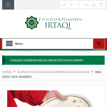
Menu
JANGAN SEMBARANGAN MENCERITAKAN MIMPI
APAKAH ULAMA SALEH PERLU MASUK SCOPUS?
HOME
BURUKNYA KEBIASAAN MEMBUANG MAKANAN
IMG-
20221203-WA0005
MIMPI YANG DIABAIKAN MENJELANG PERANG BADAR
APA HUKUM MEMPERCEPAT PEMBAYARAN ZAKAT
SEBELUM TIBA SAAT WAJIB?
HAKIKAT NIKMAT DI DUNIA!