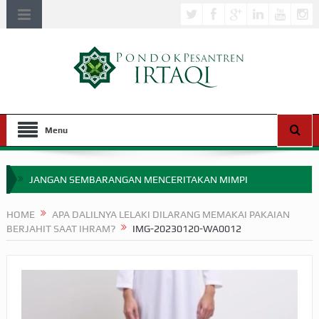
Menu
JANGAN SEMBARANGAN MENCERITAKAN MIMPI
APAKAH ULAMA SALEH PERLU MASUK SCOPUS?
HOME
APA DALILNYA LELAKI DILARANG MEMAKAI PAKAIAN
BERJAHIT SAAT IHRAM?
IMG-20230120-WA0012
MIMPI YANG DIABAIKAN MENJELANG PERANG BADAR
APA HUKUM MEMPERCEPAT PEMBAYARAN ZAKAT
SEBELUM TIBA SAAT WAJIB?
HAKIKAT NIKMAT DI DUNIA!