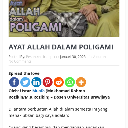
BAGAIMANA CARA MEMBAYAR ZAKAT UANG?
UANG HARAM BISA MENJADI HALAL JIKA SEBAB
KEPEMILIKANNYA BERUBAH
ISTIDLAL BATIL VS ISTIDLAL SYAR’I
AYAT ALLAH DALAM POLIGAMI
BAHASA CINTA KARENA ALLAH
Posted By:
Pesantren Irtaqi
on:
Januari 30, 2023
In:
Alquran
No Comments
HUKUM MEMBAYAR ZAKAT DENGAN CARA MENGANGSUR
Spread the love
HUKUM MEMBAYAR ZAKAT KEPADA KERABAT SENDIRI
Oleh: Ustaz
Muafa
(Mokhamad Rohma
Rozikin/M.R.Rozikin) – Dosen Universitas Brawijaya
Di antara perbuatan Allah di alam semesta ini yang
menakjubkan bagi saya adalah:
Orang yang berambisi dan mengangan-angankan