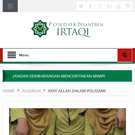
Menu
JANGAN SEMBARANGAN MENCERITAKAN MIMPI
APAKAH ULAMA SALEH PERLU MASUK SCOPUS?
HOME
ALQURAN
AYAT ALLAH DALAM POLIGAMI
MIMPI YANG DIABAIKAN MENJELANG PERANG BADAR
APA HUKUM MEMPERCEPAT PEMBAYARAN ZAKAT
SEBELUM TIBA SAAT WAJIB?
HAKIKAT NIKMAT DI DUNIA!