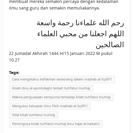
membuat mereka semakin percaya dengan kedalaman
ilmu sang guru dan semakin memuliakannya.
رحم الله علماءنا رحمة واسعة
اللهم اجعلنا من محبي العلماء
الصالحين
22 Jumadal Akhirah 1444 H/15 Januari 2022 M pukul
10.27
Tags:
Cara mengetahui kefakihan seseorang dalam mazhab al-Syāfi‘ī
Kisah ibnu al-qorohdaghi terkait tuhfatul muhtaj
Makna penguasaan sempurna terhadap kitab tuhfatul muhtaj
Mengukur keluasan ilmu fikih mazhab al-Syāfi‘ī
Nilai kitab tuhfatul muhtaj
Pentingnya kitab tuhfatul muhtaj ibnu hajar al-haitami