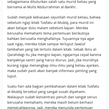
sebagaimana dituturkan salah satu murid beliau yang
bernama al-Mullā ‘Abdurrahmān al-Barkhī .
Sudah menjadi kebiasaan sejumlah murid beliau, bahwa
sebelum ngaji kitab Tuḥfatu al-Muḥtāj, para murid ini
akan belajar dulu malam sebelum kajian. Mereka
berusaha memahami tema pertemuan berikutnya
bahkan berusaha menghafalnya. Tujuannya nya agar
saat ngaji, mereka tidak sampai terluput
fawāid
tambahan yang tak tertulis dalam kitab. Sebab Ibnu al-
Qarahdagī itu jika mengisi kajian, ngajarnya cepat karena
banyaknya santri yang harus diurus. Jadi, jika muridnya
kurang sigap menangkap ilmu-ilmu yang beliau ajarkan,
maka sudah pasti akan banyak informasi penting yang
luput.
Suatu hari ada bagian pembahasan dalam kitab Tuḥfatu
al-Muḥtāj tersebut yang sangat susah dipahami.
Walaupun sudah konsentrasi penuh dan sangat serius
berusaha memahami, mereka masih belum berhasil
memecahkannya. Jadi, mereka menunda pertemuan