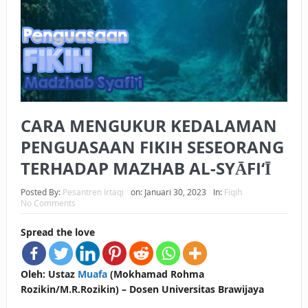
BAGAIMANA CARA MEMBAYAR ZAKAT UANG?
UANG HARAM BISA MENJADI HALAL JIKA SEBAB
KEPEMILIKANNYA BERUBAH
ISTIDLAL BATIL VS ISTIDLAL SYAR’I
CARA MENGUKUR KEDALAMAN
BAHASA CINTA KARENA ALLAH
PENGUASAAN FIKIH SESEORANG
HUKUM MEMBAYAR ZAKAT DENGAN CARA MENGANGSUR
TERHADAP MAZHAB AL-SYĀFI‘Ī
HUKUM MEMBAYAR ZAKAT KEPADA KERABAT SENDIRI
Posted By:
Pesantren Irtaqi
on:
Januari 30, 2023
In:
Fiqih
No Comments
Spread the love
Oleh: Ustaz
Muafa
(Mokhamad Rohma
Rozikin/M.R.Rozikin) – Dosen Universitas Brawijaya