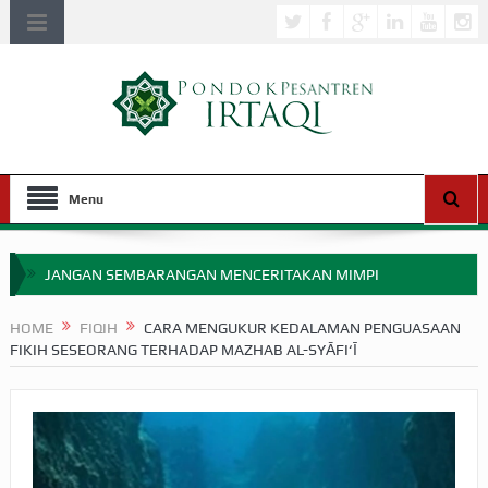
Menu
JANGAN SEMBARANGAN MENCERITAKAN MIMPI
APAKAH ULAMA SALEH PERLU MASUK SCOPUS?
HOME
FIQIH
CARA MENGUKUR KEDALAMAN PENGUASAAN
FIKIH SESEORANG TERHADAP MAZHAB AL-SYĀFI‘Ī
MIMPI YANG DIABAIKAN MENJELANG PERANG BADAR
APA HUKUM MEMPERCEPAT PEMBAYARAN ZAKAT
SEBELUM TIBA SAAT WAJIB?
HAKIKAT NIKMAT DI DUNIA!