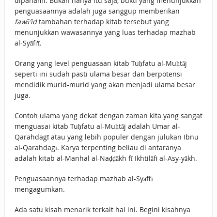
dipahami. Bukan hanya itu saja, bukti yang menunjukkan
penguasaannya adalah juga sanggup memberikan
fawā’id
tambahan terhadap kitab tersebut yang
menunjukkan wawasannya yang luas terhadap mazhab
al-Syāfi‘ī.
Orang yang level penguasaan kitab Tuḥfatu al-Muḥtāj
seperti ini sudah pasti ulama besar dan berpotensi
mendidik murid-murid yang akan menjadi ulama besar
juga.
Contoh ulama yang dekat dengan zaman kita yang sangat
menguasai kitab Tuḥfatu al-Muḥtāj adalah Umar al-
Qarahdagī atau yang lebih populer dengan julukan Ibnu
al-Qarahdagī. Karya terpenting beliau di antaranya
adalah kitab al-Manhal al-Naḍḍākh fī Ikhtilāfi al-Asy-yākh.
Penguasaannya terhadap mazhab al-Syāfi‘ī
mengagumkan.
Ada satu kisah menarik terkait hal ini. Begini kisahnya