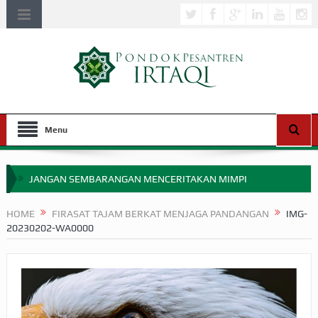
Menu
JANGAN SEMBARANGAN MENCERITAKAN MIMPI
APAKAH ULAMA SALEH PERLU MASUK SCOPUS?
HOME
FIRASAT TAJAM BERKAT MENJAGA PANDANGAN
IMG-
20230202-WA0000
MIMPI YANG DIABAIKAN MENJELANG PERANG BADAR
APA HUKUM MEMPERCEPAT PEMBAYARAN ZAKAT
SEBELUM TIBA SAAT WAJIB?
HAKIKAT NIKMAT DI DUNIA!