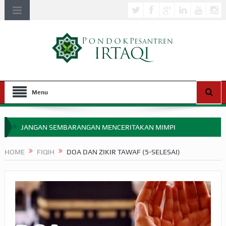
Menu
JANGAN SEMBARANGAN MENCERITAKAN MIMPI
APAKAH ULAMA SALEH PERLU MASUK SCOPUS?
HOME
FIQIH
DOA DAN ZIKIR TAWAF (5-SELESAI)
MIMPI YANG DIABAIKAN MENJELANG PERANG BADAR
APA HUKUM MEMPERCEPAT PEMBAYARAN ZAKAT
SEBELUM TIBA SAAT WAJIB?
HAKIKAT NIKMAT DI DUNIA!