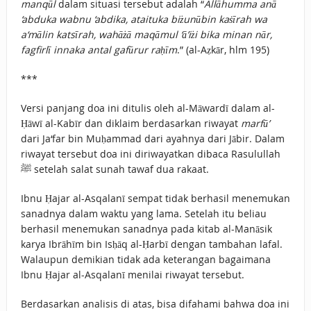
manqūl
dalam situasi tersebut adalah “
Allāhumma anā
‘abduka wabnu ‘abdika, ataituka biżunūbin kaṡīrah wa
a‘mālin katsīrah, wahāżā maqāmul ‘ā’iżi bika minan nār,
fagfirlī innaka antal gafūrur raḥīm
.” (al-Aẓkār, hlm 195)
***
Versi panjang doa ini ditulis oleh al-Māwardī dalam al-
Ḥāwī al-Kabīr dan diklaim berdasarkan riwayat
marfū’
dari Ja‘far bin Muḥammad dari ayahnya dari Jābir. Dalam
riwayat tersebut doa ini diriwayatkan dibaca Rasulullah
ﷺ setelah salat sunah tawaf dua rakaat.
Ibnu Ḥajar al-Asqalanī sempat tidak berhasil menemukan
sanadnya dalam waktu yang lama. Setelah itu beliau
berhasil menemukan sanadnya pada kitab al-Manāsik
karya Ibrāhīm bin Isḥāq al-Ḥarbī dengan tambahan lafal.
Walaupun demikian tidak ada keterangan bagaimana
Ibnu Ḥajar al-Asqalanī menilai riwayat tersebut.
Berdasarkan analisis di atas, bisa difahami bahwa doa ini