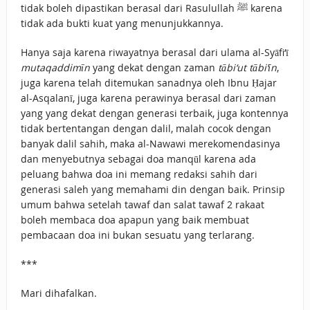
tidak boleh dipastikan berasal dari Rasulullah ﷺ karena
tidak ada bukti kuat yang menunjukkannya.
Hanya saja karena riwayatnya berasal dari ulama al-Syāfi‘ī
mutaqaddimīn
yang dekat dengan zaman
tābi‘ut tābi‘īn
,
juga karena telah ditemukan sanadnya oleh Ibnu Ḥajar
al-Asqalanī, juga karena perawinya berasal dari zaman
yang yang dekat dengan generasi terbaik, juga kontennya
tidak bertentangan dengan dalil, malah cocok dengan
banyak dalil sahih, maka al-Nawawi merekomendasinya
dan menyebutnya sebagai doa manqūl karena ada
peluang bahwa doa ini memang redaksi sahih dari
generasi saleh yang memahami din dengan baik. Prinsip
umum bahwa setelah tawaf dan salat tawaf 2 rakaat
boleh membaca doa apapun yang baik membuat
pembacaan doa ini bukan sesuatu yang terlarang.
***
Mari dihafalkan.