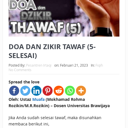
BAGAIMANA CARA MEMBAYAR ZAKAT UANG?
UANG HARAM BISA MENJADI HALAL JIKA SEBAB
KEPEMILIKANNYA BERUBAH
ISTIDLAL BATIL VS ISTIDLAL SYAR’I
DOA DAN ZIKIR TAWAF (5-
BAHASA CINTA KARENA ALLAH
SELESAI)
HUKUM MEMBAYAR ZAKAT DENGAN CARA MENGANGSUR
Posted By:
Pesantren Irtaqi
on:
Februari 21, 2023
In:
Fiqih
No Comments
HUKUM MEMBAYAR ZAKAT KEPADA KERABAT SENDIRI
Spread the love
Oleh: Ustaz
Muafa
(Mokhamad Rohma
Rozikin/M.R.Rozikin) – Dosen Universitas Brawijaya
Jika Anda sudah selesai tawaf, maka disunahkan
membaca berikut ini,