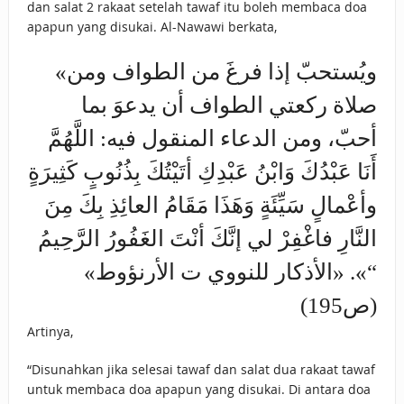
dan salat 2 rakaat setelah tawaf itu boleh membaca doa
apapun yang disukai. Al-Nawawi berkata,
«ويُستحبّ إذا فرغَ من الطواف ومن
صلاة ركعتي الطواف أن يدعوَ بما
أحبّ، ومن الدعاء المنقول فيه: اللَّهُمَّ
أَنَا عَبْدُكَ وَابْنُ عَبْدِكِ أتَيْتُكَ بِذُنُوبٍ كَثِيرَةٍ
وأعْمالٍ سَيِّئَةٍ ‌وَهَذَا ‌مَقَامُ ‌العائِذِ ‌بِكَ ‌مِنَ
‌النَّارِ فاغْفِرْ لي إنَّكَ أنْتَ الغَفُورُ الرَّحِيمُ
“». «الأذكار للنووي ت الأرنؤوط»
(ص195)
Artinya,
“Disunahkan jika selesai tawaf dan salat dua rakaat tawaf
untuk membaca doa apapun yang disukai. Di antara doa