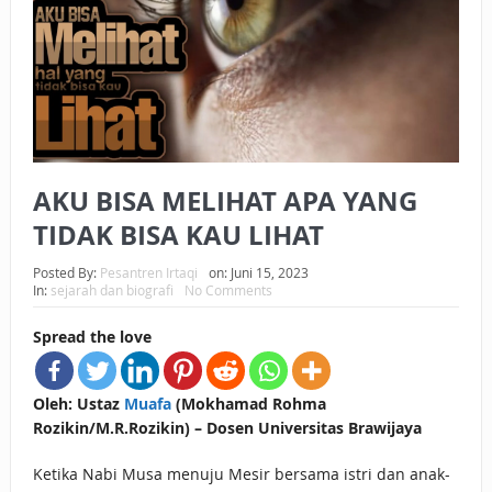
BAGAIMANA CARA MEMBAYAR ZAKAT UANG?
UANG HARAM BISA MENJADI HALAL JIKA SEBAB
KEPEMILIKANNYA BERUBAH
ISTIDLAL BATIL VS ISTIDLAL SYAR’I
AKU BISA MELIHAT APA YANG
BAHASA CINTA KARENA ALLAH
TIDAK BISA KAU LIHAT
HUKUM MEMBAYAR ZAKAT DENGAN CARA MENGANGSUR
Posted By:
Pesantren Irtaqi
on:
Juni 15, 2023
HUKUM MEMBAYAR ZAKAT KEPADA KERABAT SENDIRI
In:
sejarah dan biografi
No Comments
Spread the love
Oleh: Ustaz
Muafa
(Mokhamad Rohma
Rozikin/M.R.Rozikin) – Dosen Universitas Brawijaya
Ketika Nabi Musa menuju Mesir bersama istri dan anak-