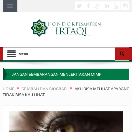
Menu
JANGAN SEMBARANGAN MENCERITAKAN MIMPI
APAKAH ULAMA SALEH PERLU MASUK SCOPUS?
HOME
SEJARAH DAN BIOGRAFI
AKU BISA MELIHAT APA YANG
TIDAK BISA KAU LIHAT
MIMPI YANG DIABAIKAN MENJELANG PERANG BADAR
APA HUKUM MEMPERCEPAT PEMBAYARAN ZAKAT
SEBELUM TIBA SAAT WAJIB?
HAKIKAT NIKMAT DI DUNIA!