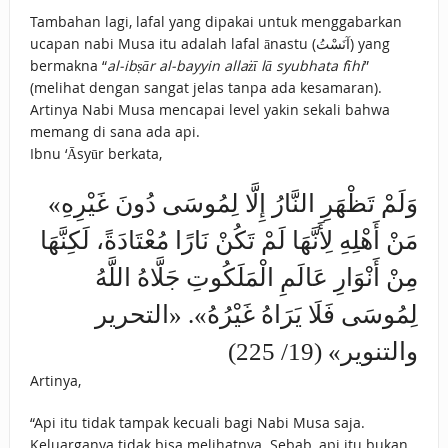
Tambahan lagi, lafal yang dipakai untuk menggabarkan
ucapan nabi Musa itu adalah lafal ānastu (آنَسْتُ) yang
bermakna “
al-ibṣār al-bayyin allażī lā syubhata fīhi
”
(melihat dengan sangat jelas tanpa ada kesamaran).
Artinya Nabi Musa mencapai level yakin sekali bahwa
memang di sana ada api.
Ibnu ‘Āsyūr berkata,
«وَلَمْ ‌تَظْهَرِ ‌النَّارُ ‌إِلَّا ‌لِمُوسَى ‌دُونَ ‌غَيْرِهِ
مَنْ أَهْلِهِ لِأَنَّهَا لَمْ تَكُنْ نَارًا مُعْتَادَةً، لَكِنَّهَا
مِنْ أَنْوَارِ عَالَمِ الْمَلَكُوتِ جَلَّاهُ اللَّهُ
لِمُوسَى فَلَا يَرَاهُ غَيْرُهُ». «التحرير
والتنوير» (19/ 225)
Artinya,
“Api itu tidak tampak kecuali bagi Nabi Musa saja.
Keluarganya tidak bisa melihatnya. Sebab, api itu bukan