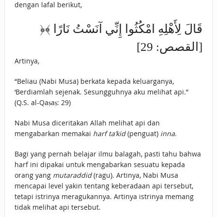
dengan lafal berikut,
﴿قَالَ لِأَهْلِهِ امْكُثُوا إِنِّي ‌آنَسْتُ نَارًا ﴾
[القصص: 29]
Artinya,
“Beliau (Nabi Musa) berkata kepada keluarganya,
‘Berdiamlah sejenak. Sesungguhnya aku melihat api.”
(Q.S. al-Qaṣaṣ: 29)
Nabi Musa diceritakan Allah melihat api dan
mengabarkan memakai
harf ta’kid
(penguat)
inna
.
Bagi yang pernah belajar ilmu balagah, pasti tahu bahwa
harf ini dipakai untuk mengabarkan sesuatu kepada
orang yang
mutaraddid
(ragu). Artinya, Nabi Musa
mencapai level yakin tentang keberadaan api tersebut,
tetapi istrinya meragukannya. Artinya istrinya memang
tidak melihat api tersebut.