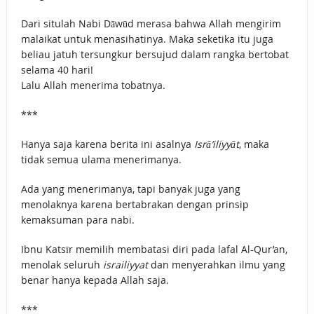
Dari situlah Nabi Dāwūd merasa bahwa Allah mengirim
malaikat untuk menasihatinya. Maka seketika itu juga
beliau jatuh tersungkur bersujud dalam rangka bertobat
selama 40 hari!
Lalu Allah menerima tobatnya.
***
Hanya saja karena berita ini asalnya
Isrā’iliyyāt
, maka
tidak semua ulama menerimanya.
Ada yang menerimanya, tapi banyak juga yang
menolaknya karena bertabrakan dengan prinsip
kemaksuman para nabi.
Ibnu Katsīr memilih membatasi diri pada lafal Al-Qur’an,
menolak seluruh
israiliyyat
dan menyerahkan ilmu yang
benar hanya kepada Allah saja.
***