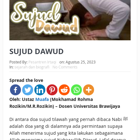
BAGAIMANA CARA MEMBAYAR ZAKAT UANG?
UANG HARAM BISA MENJADI HALAL JIKA SEBAB
KEPEMILIKANNYA BERUBAH
ISTIDLAL BATIL VS ISTIDLAL SYAR’I
SUJUD DAWUD
BAHASA CINTA KARENA ALLAH
Posted By:
Pesantren Irtaqi
on:
Agustus 25, 2023
In:
sejarah dan biografi
No Comments
HUKUM MEMBAYAR ZAKAT DENGAN CARA MENGANGSUR
Spread the love
HUKUM MEMBAYAR ZAKAT KEPADA KERABAT SENDIRI
Oleh: Ustaz
Muafa
(Mokhamad Rohma
Rozikin/M.R.Rozikin) – Dosen Universitas Brawijaya
Di antara doa sujud tilawah yang pernah dibaca Nabi ﷺ
adalah doa yang di dalamnya ada permintaan supaya
Allah menerima sujud yang kita lakukan sebagaimana
Allah menerima sujud Nabiyyullāh Dāwud. Lafal doanya