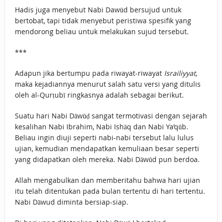
Hadis juga menyebut Nabi Dawūd bersujud untuk
bertobat, tapi tidak menyebut peristiwa spesifik yang
mendorong beliau untuk melakukan sujud tersebut.
***
Adapun jika bertumpu pada riwayat-riwayat
Israiliyyat
,
maka kejadiannya menurut salah satu versi yang ditulis
oleh al-Qurṭubī ringkasnya adalah sebagai berikut.
Suatu hari Nabi Dāwūḍ sangat termotivasi dengan sejarah
kesalihan Nabi Ibrahim, Nabi Ishāq dan Nabi Ya’qūb.
Beliau ingin diuji seperti nabi-nabi tersebut lalu lulus
ujian, kemudian mendapatkan kemuliaan besar seperti
yang didapatkan oleh mereka. Nabi Dāwūd pun berdoa.
Allah mengabulkan dan memberitahu bahwa hari ujian
itu telah ditentukan pada bulan tertentu di hari tertentu.
Nabi Dāwud diminta bersiap-siap.