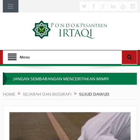
Menu
JANGAN SEMBARANGAN MENCERITAKAN MIMPI
APAKAH ULAMA SALEH PERLU MASUK SCOPUS?
HOME
SEJARAH DAN BIOGRAFI
SUJUD DAWUD
MIMPI YANG DIABAIKAN MENJELANG PERANG BADAR
APA HUKUM MEMPERCEPAT PEMBAYARAN ZAKAT
SEBELUM TIBA SAAT WAJIB?
HAKIKAT NIKMAT DI DUNIA!