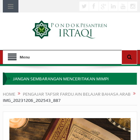
Menu
JANGAN SEMBARANGAN MENCERITAKAN MIMPI
APAKAH ULAMA SALEH PERLU MASUK SCOPUS?
HOME
PENGAJAR TAFSIR FARDU AIN BELAJAR BAHASA ARAB
IMG_20231206_202543_887
MIMPI YANG DIABAIKAN MENJELANG PERANG BADAR
APA HUKUM MEMPERCEPAT PEMBAYARAN ZAKAT
SEBELUM TIBA SAAT WAJIB?
HAKIKAT NIKMAT DI DUNIA!