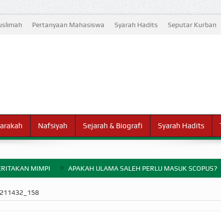
slimah
Pertanyaan Mahasiswa
Syarah Hadits
Seputar Kurban
arakah
Nafsiyah
Sejarah & Biografi
Syarah Hadits
RITAKAN MIMPI
APAKAH ULAMA SALEH PERLU MASUK SCOPUS?
ELANG PERANG BADAR
211432_158
AYARAN ZAKAT SEBELUM TIBA SAAT WAJIB?
HAKIKAT NIKMAT D