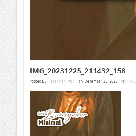
IMG_20231225_211432_158
Posted By:
Pesantren Irtaqi
on:
Desember 25, 2023
In:
No 