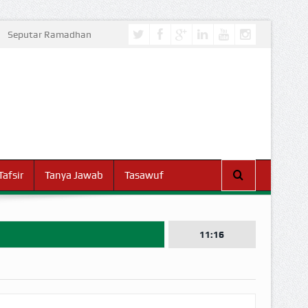
Seputar Ramadhan
Tafsir
Tanya Jawab
Tasawuf
11:16
I DUNIA!