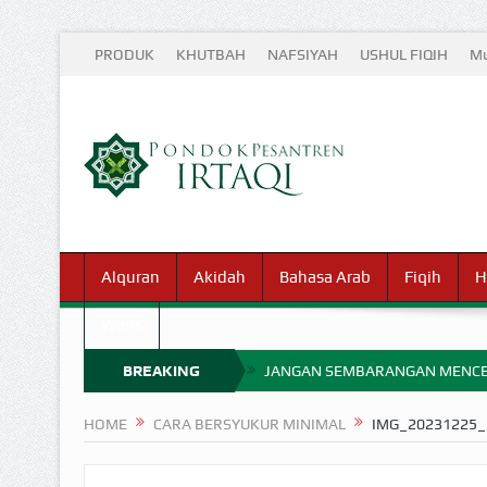
PRODUK
KHUTBAH
NAFSIYAH
USHUL FIQIH
Mu
Alquran
Akidah
Bahasa Arab
Fiqih
H
Waris
BREAKING
JANGAN SEMBARANGAN MENCE
MIMPI YANG DIABAIKAN MENJ
NEWS
HOME
CARA BERSYUKUR MINIMAL
IMG_20231225_
APA HUKUM MEMPERCEPAT PEMB