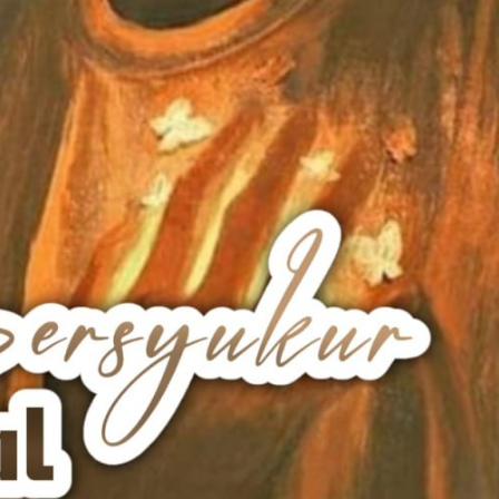
AKAT UANG?
UANG HARAM BISA MENJADI HALAL JIKA SEBAB K
’I
BAHASA CINTA KARENA ALLAH
HUKUM MEMBAYAR ZAKA
DA KERABAT SENDIRI