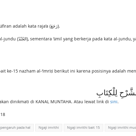
Maka dalam kalimat di atas ‘āmil yang menaṣabkan ẓāfiran adalah kata raja’a (رَجَعَ).
kannya adalah kata raja’ā
شَّرْحِ لِلْكِتَابِ
ilakan dinikmati di KANAL MUNTAHA. Atau lewat link di
sini
.
.18
rpengaruh pada hal
Ngaji imrithi
Ngaji imrithi bait 15
Ngaji imrithi m