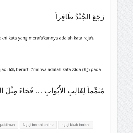
رَجَعَ الجُنْدُ ظَافِراً
مُتَمِّماً لِغَالِبِ الأَبْوَابِ … فَجَاءَ مِثْلَ ال
uqaddimah
Ngaji imrithi online
ngaji kitab imrithi