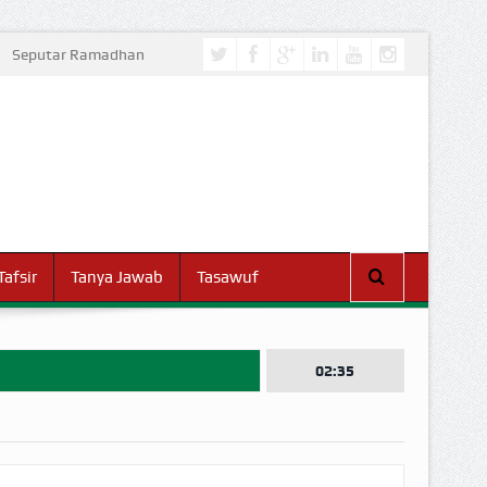
Seputar Ramadhan
Tafsir
Tanya Jawab
Tasawuf
02:35
I DUNIA!