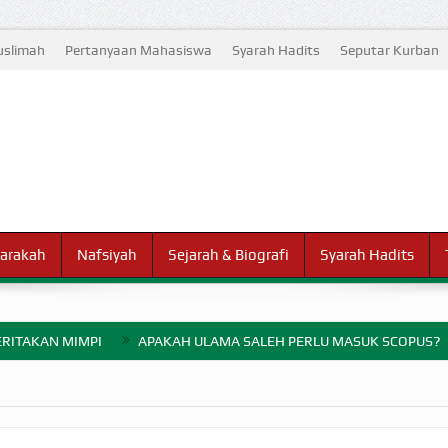
slimah
Pertanyaan Mahasiswa
Syarah Hadits
Seputar Kurban
arakah
Nafsiyah
Sejarah & Biografi
Syarah Hadits
RITAKAN MIMPI
APAKAH ULAMA SALEH PERLU MASUK SCOPUS?
ELANG PERANG BADAR
AYARAN ZAKAT SEBELUM TIBA SAAT WAJIB?
HAKIKAT NIKMAT D