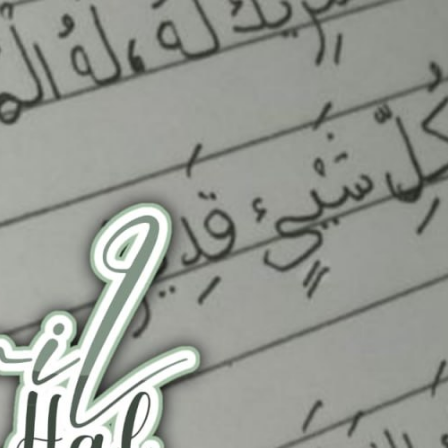
AKAT UANG?
UANG HARAM BISA MENJADI HALAL JIKA SEBAB K
’I
BAHASA CINTA KARENA ALLAH
HUKUM MEMBAYAR ZAKA
DA KERABAT SENDIRI