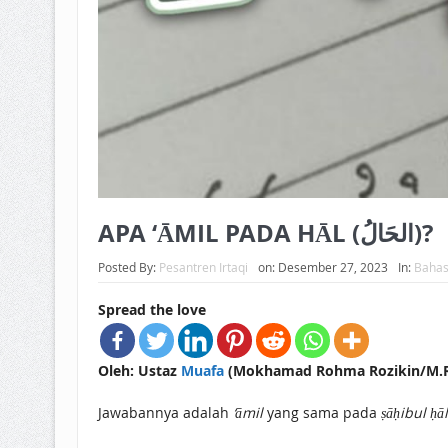
APA ‘ĀMIL PADA HĀL (الحَالُ)?
Posted By:
Pesantren Irtaqi
on:
Desember 27, 2023
In:
Bahas
Spread the love
Oleh: Ustaz
Muafa
(Mokhamad Rohma Rozikin/M.R.R
Jawabannya adalah
‘āmil
yang sama pada
ṣāḥibul ḥāl