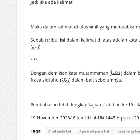
Jadi jika ada kalimat,
Sebab ṣāḥibul ḥāl dalam kalimat di atas adalah kata al-jundu (الجُنْدُ), sementara ‘āmil yang berkerja pada kata al-jundu, yakni kata yang merafa’
(رَجَعَ).
***
Dengan demikian kata mutammiman (مُتَمِّماً) dalam bait ke-15 nazham al-‘Imrīṭī berikut ini karena posisinya adalah menjadi ḥāl, berarti ‘āmilnya adalah kata zāda (زَادَ) pada
frasa zidtuhu (زِدْتُهُ) dalam bait sebelumnya,
Pembahasan lebih lengkap kajian i’rab bait ke 15 s
19 November 2023/ 6 Jumādā al-Ūlā 1445 H pukul 20
Tags:
Amil pada hal
Apa amil pada hal
Kata yang be