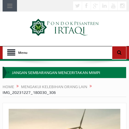
Menu
JANGAN SEMBARANGAN MENCERITAKAN MIMPI
APAKAH ULAMA SALEH PERLU MASUK SCOPUS?
HOME
MENGAKUI KELEBIHAN ORANG LAIN
IMG_20231227_180030_306
MIMPI YANG DIABAIKAN MENJELANG PERANG BADAR
APA HUKUM MEMPERCEPAT PEMBAYARAN ZAKAT
SEBELUM TIBA SAAT WAJIB?
HAKIKAT NIKMAT DI DUNIA!