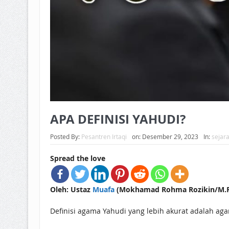
APA DEFINISI YAHUDI?
Posted By:
Pesantren Irtaqi
on:
Desember 29, 2023
In:
sejara
Spread the love
Oleh: Ustaz
Muafa
(Mokhamad Rohma Rozikin/M.R.R
Definisi agama Yahudi yang lebih akurat adalah 