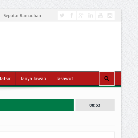
Seputar Ramadhan
Tafsir
Tanya Jawab
Tasawuf
00:53
I DUNIA!