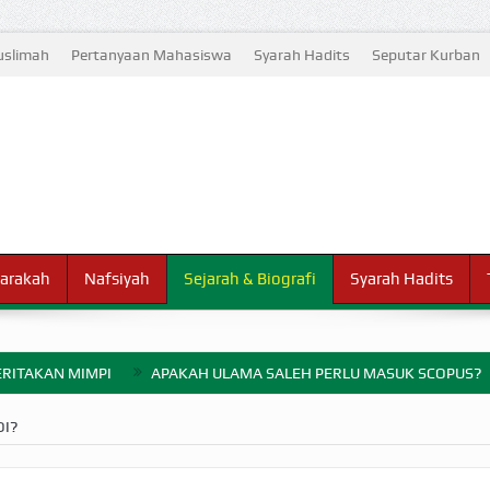
slimah
Pertanyaan Mahasiswa
Syarah Hadits
Seputar Kurban
arakah
Nafsiyah
Sejarah & Biografi
Syarah Hadits
RITAKAN MIMPI
APAKAH ULAMA SALEH PERLU MASUK SCOPUS?
ELANG PERANG BADAR
DI?
AYARAN ZAKAT SEBELUM TIBA SAAT WAJIB?
HAKIKAT NIKMAT D