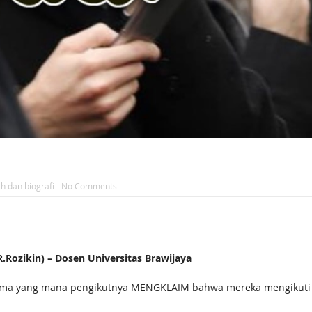
h dan biografi
No Comments
ozikin) – Dosen Universitas Brawijaya
agama yang mana pengikutnya MENGKLAIM bahwa mereka mengikuti