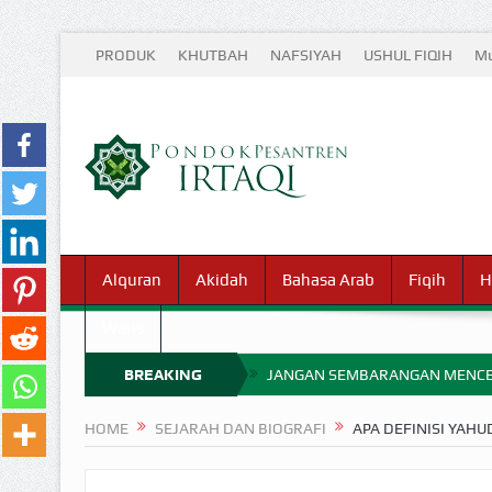
PRODUK
KHUTBAH
NAFSIYAH
USHUL FIQIH
Mu
Alquran
Akidah
Bahasa Arab
Fiqih
H
Waris
BREAKING
JANGAN SEMBARANGAN MENCE
MIMPI YANG DIABAIKAN MENJ
NEWS
HOME
SEJARAH DAN BIOGRAFI
APA DEFINISI YAHU
APA HUKUM MEMPERCEPAT PEMB