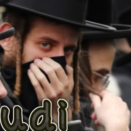
AKAT UANG?
UANG HARAM BISA MENJADI HALAL JIKA SEBAB K
’I
BAHASA CINTA KARENA ALLAH
HUKUM MEMBAYAR ZAKA
DA KERABAT SENDIRI