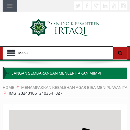
Menu
JANGAN SEMBARANGAN MENCERITAKAN MIMPI
APAKAH ULAMA SALEH PERLU MASUK SCOPUS?
HOME
MENAMPAKKAN KESALEHAN AGAR BISA MENIPU WANITA
IMG_20240106_210354_027
MIMPI YANG DIABAIKAN MENJELANG PERANG BADAR
APA HUKUM MEMPERCEPAT PEMBAYARAN ZAKAT
SEBELUM TIBA SAAT WAJIB?
HAKIKAT NIKMAT DI DUNIA!