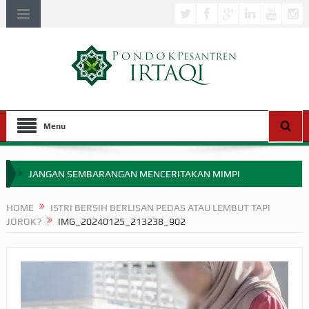
Menu
JANGAN SEMBARANGAN MENCERITAKAN MIMPI
APAKAH ULAMA SALEH PERLU MASUK SCOPUS?
HOME
ISTRI BERSIH BERLISAN PEDAS ATAU LEMBUT TAPI
JOROK?
IMG_20240125_213238_902
MIMPI YANG DIABAIKAN MENJELANG PERANG BADAR
APA HUKUM MEMPERCEPAT PEMBAYARAN ZAKAT
SEBELUM TIBA SAAT WAJIB?
HAKIKAT NIKMAT DI DUNIA!