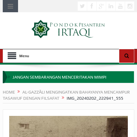
Menu
JANGAN SEMBARANGAN MENCERITAKAN MIMPI
APAKAH ULAMA SALEH PERLU MASUK SCOPUS?
HOME
AL-GAZZĀLI MENGINGATKAN BAHAYANYA MENCAMPUR
TASAWUF DENGAN FILSAFAT
IMG_20240202_222941_555
MIMPI YANG DIABAIKAN MENJELANG PERANG BADAR
APA HUKUM MEMPERCEPAT PEMBAYARAN ZAKAT
SEBELUM TIBA SAAT WAJIB?
HAKIKAT NIKMAT DI DUNIA!