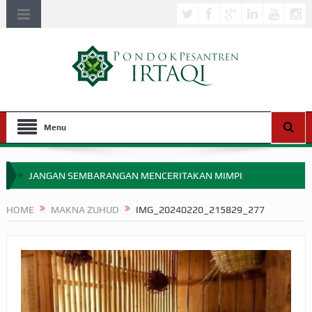
Menu
JANGAN SEMBARANGAN MENCERITAKAN MIMPI
APAKAH ULAMA SALEH PERLU MASUK SCOPUS?
HOME
MAKNA ZUHUD
IMG_20240220_215829_277
MIMPI YANG DIABAIKAN MENJELANG PERANG BADAR
APA HUKUM MEMPERCEPAT PEMBAYARAN ZAKAT
SEBELUM TIBA SAAT WAJIB?
HAKIKAT NIKMAT DI DUNIA!