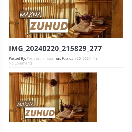
BAGAIMANA CARA MEMBAYAR ZAKAT UANG?
UANG HARAM BISA MENJADI HALAL JIKA SEBAB
KEPEMILIKANNYA BERUBAH
ISTIDLAL BATIL VS ISTIDLAL SYAR’I
IMG_20240220_215829_277
BAHASA CINTA KARENA ALLAH
Posted By:
Pesantren Irtaqi
on:
Februari 20, 2024
In:
No Comments
HUKUM MEMBAYAR ZAKAT DENGAN CARA MENGANGSUR
HUKUM MEMBAYAR ZAKAT KEPADA KERABAT SENDIRI