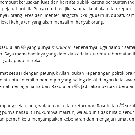
 kerusakan luas dan bersifat publik karena perbuatan individu. Oleh ka
pejabat publik. Punya otoritas. Jika sampai kebijakan dan keputu
nyak orang. Presiden, menteri anggota DPR, gubernur, bupati, ca
evel kebijakan yang akan menzalimi banyak orang.
Seorang ulama yang punya massa, atau keturunan Rasulullah ﷺ yang punya
muhibbin
, sebenarnya juga hampir sam
iah. Saya memahaminya yang demikian adalah karena kehormatan 
ormat yang ada pada mereka.
 sesuai dengan petunjuk Allah, bukan kepentingan politik prak
umat untuk memilih pemimpin yang paling dekat dengan ketakwaa
lama dan keturunan Rasulullah ﷺ sekalipun. Mungkin karena itulah al-Gazzālī menyebut
g punya nasab itu hukumnya makruh, walaupun tidak bisa disebut
 akan pernah kelu menyampaikan kebenaran dan mengajari umat un