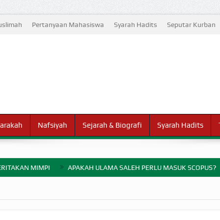
slimah
Pertanyaan Mahasiswa
Syarah Hadits
Seputar Kurban
arakah
Nafsiyah
Sejarah & Biografi
Syarah Hadits
RITAKAN MIMPI
APAKAH ULAMA SALEH PERLU MASUK SCOPUS?
ELANG PERANG BADAR
AYARAN ZAKAT SEBELUM TIBA SAAT WAJIB?
HAKIKAT NIKMAT D