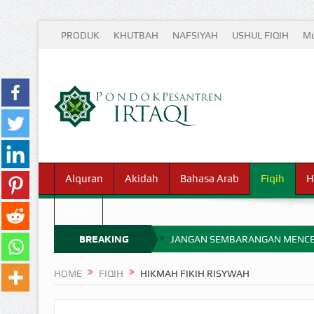
PRODUK
KHUTBAH
NAFSIYAH
USHUL FIQIH
Mu
Alquran
Akidah
Bahasa Arab
Fiqih
H
Waris
BREAKING
JANGAN SEMBARANGAN MENCE
MIMPI YANG DIABAIKAN MENJ
NEWS
HOME
FIQIH
HIKMAH FIKIH RISYWAH
APA HUKUM MEMPERCEPAT PEMB