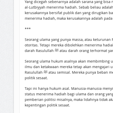
Yang dicegah sebenarnya adalah sarana yang bisa membuat
al-Lutbiyyah menerima hadiah. Sebab beliau adalah 
kerusakannya bersifat publik dan yang dirugikan ba
menerima hadiah, maka kerusakannya adalah pada l
***
otoritas. Tetapi mereka dibolehkan menerima had
darah Rasulullah ﷺ atau darah orang terh
Seorang ulama hukum asalnya akan membimbing umat
ilmu dan ketakwaan mereka tetap akan mengajari 
Rasulullah ﷺ atau semisal. Mereka punya beban mental menjaga nama baik Rasulullah ﷺ. Jadi, akan berpikir berulang kali untuk menyesatkan umat demi kepentingan
politik sesaat.
Tapi ini hanya hukum asal. Manusia-manusia menyimpang selalu ada, walau u
status menerima hadiah bagi ulama dan orang yan
pemberian politisi misalnya, maka lidahnya tidak
kepentingan politik sesaat.