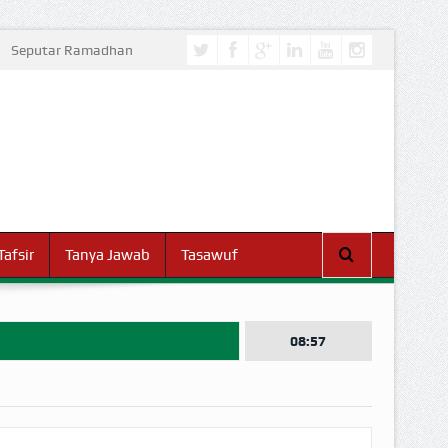
Seputar Ramadhan
Tafsir
Tanya Jawab
Tasawuf
08:57
I DUNIA!