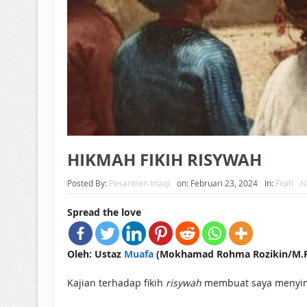
HIKMAH FIKIH RISYWAH
Posted By:
Pesantren Irtaqi
on:
Februari 23, 2024
In:
Fiqih
N
Spread the love
Oleh: Ustaz
Muafa
(Mokhamad Rohma Rozikin/M.R.R
Kajian terhadap fikih
risywah
membuat saya menyim