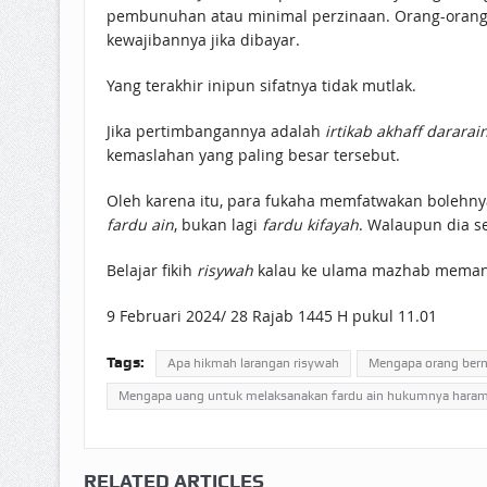
pembunuhan atau minimal perzinaan. Orang-orang 
kewajibannya jika dibayar.
Yang terakhir inipun sifatnya tidak mutlak.
Jika pertimbangannya adalah
irtikab akhaff dararai
kemaslahan yang paling besar tersebut.
Oleh karena itu, para fukaha memfatwakan bolehn
fardu ain
, bukan lagi
fardu kifayah
. Walaupun dia se
Belajar fikih
risywah
kalau ke ulama mazhab memang
9 Februari 2024/ 28 Rajab 1445 H pukul 11.01
Tags:
Apa hikmah larangan risywah
Mengapa orang bern
Mengapa uang untuk melaksanakan fardu ain hukumnya hara
RELATED ARTICLES