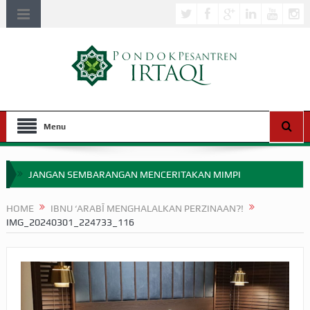
Menu
JANGAN SEMBARANGAN MENCERITAKAN MIMPI
APAKAH ULAMA SALEH PERLU MASUK SCOPUS?
HOME
IBNU ‘ARABĪ MENGHALALKAN PERZINAAN?!
IMG_20240301_224733_116
MIMPI YANG DIABAIKAN MENJELANG PERANG BADAR
APA HUKUM MEMPERCEPAT PEMBAYARAN ZAKAT
SEBELUM TIBA SAAT WAJIB?
HAKIKAT NIKMAT DI DUNIA!