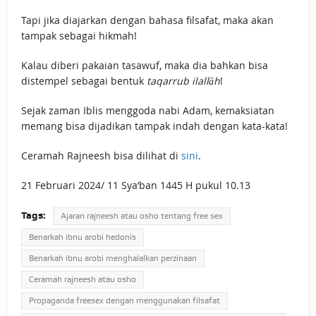
Tapi jika diajarkan dengan bahasa filsafat, maka akan
tampak sebagai hikmah!
Kalau diberi pakaian tasawuf, maka dia bahkan bisa
distempel sebagai bentuk
taqarrub ilallāh
!
Sejak zaman Iblis menggoda nabi Adam, kemaksiatan
memang bisa dijadikan tampak indah dengan kata-kata!
Ceramah Rajneesh bisa dilihat di
sini
.
21 Februari 2024/ 11 Sya’ban 1445 H pukul 10.13
Tags:
Ajaran rajneesh atau osho tentang free sex
Benarkah ibnu arobi hedonis
Benarkah ibnu arobi menghalalkan perzinaan
Ceramah rajneesh atau osho
Propaganda freesex dengan menggunakan filsafat