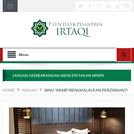
Menu
JANGAN SEMBARANGAN MENCERITAKAN MIMPI
APAKAH ULAMA SALEH PERLU MASUK SCOPUS?
HOME
AKIDAH
IBNU ‘ARABĪ MENGHALALKAN PERZINAAN?!
MIMPI YANG DIABAIKAN MENJELANG PERANG BADAR
APA HUKUM MEMPERCEPAT PEMBAYARAN ZAKAT
SEBELUM TIBA SAAT WAJIB?
HAKIKAT NIKMAT DI DUNIA!