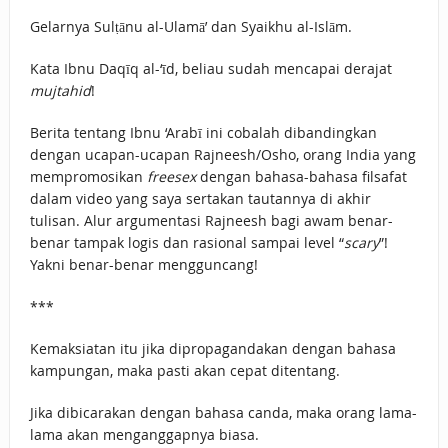
Gelarnya Sulṭānu al-Ulamā’ dan Syaikhu al-Islām.
Kata Ibnu Daqīq al-‘īd, beliau sudah mencapai derajat
mujtahid
!
Berita tentang Ibnu ‘Arabī ini cobalah dibandingkan
dengan ucapan-ucapan Rajneesh/Osho, orang India yang
mempromosikan
freesex
dengan bahasa-bahasa filsafat
dalam video yang saya sertakan tautannya di akhir
tulisan. Alur argumentasi Rajneesh bagi awam benar-
benar tampak logis dan rasional sampai level “
scary
”!
Yakni benar-benar mengguncang!
***
Kemaksiatan itu jika dipropagandakan dengan bahasa
kampungan, maka pasti akan cepat ditentang.
Jika dibicarakan dengan bahasa canda, maka orang lama-
lama akan menganggapnya biasa.