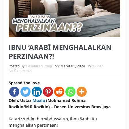
BAGAIMANA CARA MEMBAYAR ZAKAT UANG?
UANG HARAM BISA MENJADI HALAL JIKA SEBAB
KEPEMILIKANNYA BERUBAH
ISTIDLAL BATIL VS ISTIDLAL SYAR’I
IBNU ‘ARABĪ MENGHALALKAN
BAHASA CINTA KARENA ALLAH
PERZINAAN?!
HUKUM MEMBAYAR ZAKAT DENGAN CARA MENGANGSUR
Posted By:
Pesantren Irtaqi
on:
Maret 01, 2024
In:
Akidah
No Comments
HUKUM MEMBAYAR ZAKAT KEPADA KERABAT SENDIRI
Spread the love
Oleh: Ustaz
Muafa
(Mokhamad Rohma
Rozikin/M.R.Rozikin) – Dosen Universitas Brawijaya
Kata ‘Izzuddīn bin ‘Abdussalām, Ibnu ‘Arabī itu
menghalalkan perzinaan!