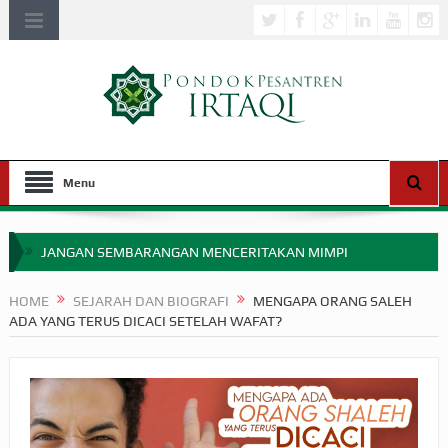
Menu
JANGAN SEMBARANGAN MENCERITAKAN MIMPI
APAKAH ULAMA SALEH PERLU MASUK SCOPUS?
HOME
SEJARAH DAN BIOGRAFI
MENGAPA ORANG SALEH
ADA YANG TERUS DICACI SETELAH WAFAT?
MIMPI YANG DIABAIKAN MENJELANG PERANG BADAR
APA HUKUM MEMPERCEPAT PEMBAYARAN ZAKAT
SEBELUM TIBA SAAT WAJIB?
HAKIKAT NIKMAT DI DUNIA!