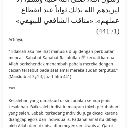
‌ليزيدهم ‌الله بذلك ثواباً عند انقطاع
عملهم». «مناقب الشافعي للبيهقي»
(1/ 441)
Artinya,
“Tidaklah aku melihat manusia diuji dengan perbuatan
mencaci Sahabat-Sahabat Rasulullah ﷺ kecuali karena
Allah berkehendak menambah pahala mereka dengan
cacian tersebut pada saat amal mereka sudah terputus.”
(Manāqib al-Syāfi‘ī, juz 1 hlm 441)
***
Kesalehan yang dimaksud di sini adalah semua jenis
kesalehan. Baik saleh individu maupun tokoh perubahan
yang saleh. Sebab, terkadang individu juga dicaci karena
dianggap egois dan individualis. Padahal amal itu dibagi
oleh Allah dan tdk bisa dihomogenkan. Uwais al-Qarni