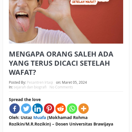
BAGAIMANA CARA MEMBAYAR ZAKAT UANG?
UANG HARAM BISA MENJADI HALAL JIKA SEBAB
KEPEMILIKANNYA BERUBAH
ISTIDLAL BATIL VS ISTIDLAL SYAR’I
MENGAPA ORANG SALEH ADA
BAHASA CINTA KARENA ALLAH
YANG TERUS DICACI SETELAH
HUKUM MEMBAYAR ZAKAT DENGAN CARA MENGANGSUR
WAFAT?
HUKUM MEMBAYAR ZAKAT KEPADA KERABAT SENDIRI
Posted By:
Pesantren Irtaqi
on:
Maret 05, 2024
In:
sejarah dan biografi
No Comments
Spread the love
Oleh: Ustaz
Muafa
(Mokhamad Rohma
Rozikin/M.R.Rozikin) – Dosen Universitas Brawijaya