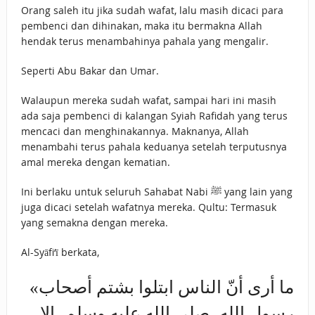
Orang saleh itu jika sudah wafat, lalu masih dicaci para
pembenci dan dihinakan, maka itu bermakna Allah
hendak terus menambahinya pahala yang mengalir.
Seperti Abu Bakar dan Umar.
Walaupun mereka sudah wafat, sampai hari ini masih
ada saja pembenci di kalangan Syiah Rafidah yang terus
mencaci dan menghinakannya. Maknanya, Allah
menambahi terus pahala keduanya setelah terputusnya
amal mereka dengan kematian.
Ini berlaku untuk seluruh Sahabat Nabi ﷺ yang lain yang
juga dicaci setelah wafatnya mereka. Qultu: Termasuk
yang semakna dengan mereka.
Al-Syāfi‘ī berkata,
«ما أرى أنّ الناس ابتلوا بشتم أصحاب
رسول الله، صلى الله عليه وسلم، ‌إلا