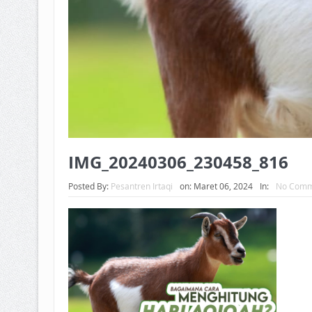
IMG_20240306_230458_816
Posted By:
Pesantren Irtaqi
on:
Maret 06, 2024
In:
No Comm