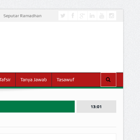
Seputar Ramadhan
Tafsir
Tanya Jawab
Tasawuf
13:01
I DUNIA!