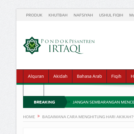
PRODUK
KHUTBAH
NAFSIYAH
USHUL FIQIH
Mu
Alquran
Akidah
Bahasa Arab
Fiqih
H
Waris
BREAKING
JANGAN SEMBARANGAN MENCE
MIMPI YANG DIABAIKAN MENJ
NEWS
HOME
BAGAIMANA CARA MENGHITUNG HARI AKIKAH?
APA HUKUM MEMPERCEPAT PEMB