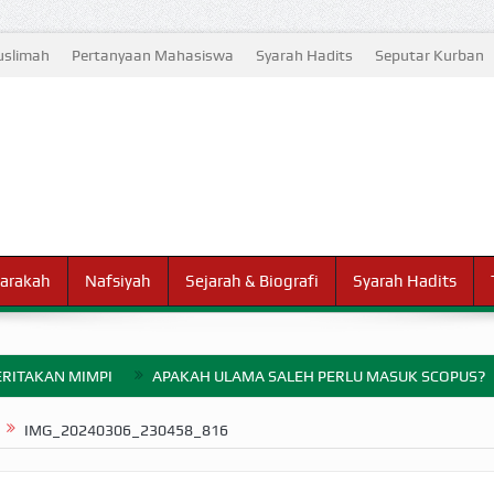
slimah
Pertanyaan Mahasiswa
Syarah Hadits
Seputar Kurban
arakah
Nafsiyah
Sejarah & Biografi
Syarah Hadits
RITAKAN MIMPI
APAKAH ULAMA SALEH PERLU MASUK SCOPUS?
ELANG PERANG BADAR
IMG_20240306_230458_816
AYARAN ZAKAT SEBELUM TIBA SAAT WAJIB?
HAKIKAT NIKMAT D