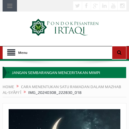
Menu
JANGAN SEMBARANGAN MENCERITAKAN MIMPI
APAKAH ULAMA SALEH PERLU MASUK SCOPUS?
HOME
CARA MENENTUKAN SATU RAMADAN DALAM MAZHAB
AL-SYĀFI‘Ī
IMG_20240308_222830_018
MIMPI YANG DIABAIKAN MENJELANG PERANG BADAR
APA HUKUM MEMPERCEPAT PEMBAYARAN ZAKAT
SEBELUM TIBA SAAT WAJIB?
HAKIKAT NIKMAT DI DUNIA!