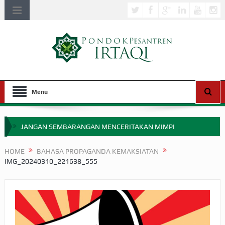
Menu
JANGAN SEMBARANGAN MENCERITAKAN MIMPI
APAKAH ULAMA SALEH PERLU MASUK SCOPUS?
HOME
BAHASA PROPAGANDA KEMAKSIATAN
IMG_20240310_221638_555
MIMPI YANG DIABAIKAN MENJELANG PERANG BADAR
APA HUKUM MEMPERCEPAT PEMBAYARAN ZAKAT
SEBELUM TIBA SAAT WAJIB?
HAKIKAT NIKMAT DI DUNIA!