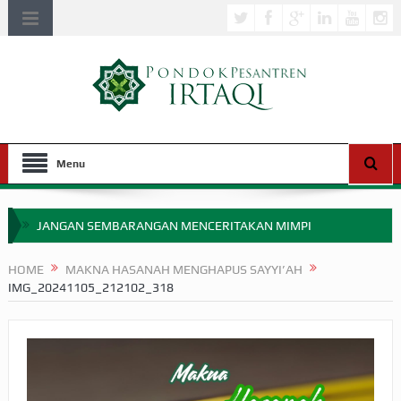
Menu
JANGAN SEMBARANGAN MENCERITAKAN MIMPI
APAKAH ULAMA SALEH PERLU MASUK SCOPUS?
HOME
MAKNA HASANAH MENGHAPUS SAYYI’AH
IMG_20241105_212102_318
MIMPI YANG DIABAIKAN MENJELANG PERANG BADAR
APA HUKUM MEMPERCEPAT PEMBAYARAN ZAKAT
SEBELUM TIBA SAAT WAJIB?
HAKIKAT NIKMAT DI DUNIA!