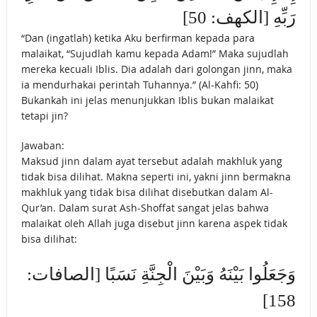
رَبِّهِ [الكهف: 50]
“Dan (ingatlah) ketika Aku berfirman kepada para
malaikat, “Sujudlah kamu kepada Adam!” Maka sujudlah
mereka kecuali Iblis. Dia adalah dari golongan jinn, maka
ia mendurhakai perintah Tuhannya.” (Al-Kahfi: 50)
Bukankah ini jelas menunjukkan Iblis bukan malaikat
tetapi jin?
Jawaban:
Maksud jinn dalam ayat tersebut adalah makhluk yang
tidak bisa dilihat. Makna seperti ini, yakni jinn bermakna
makhluk yang tidak bisa dilihat disebutkan dalam Al-
Qur’an. Dalam surat Ash-Shoffat sangat jelas bahwa
malaikat oleh Allah juga disebut jinn karena aspek tidak
bisa dilihat:
وَجَعَلُوا بَيْنَهُ وَبَيْنَ الْجِنَّةِ نَسَبًا [الصافات:
158]