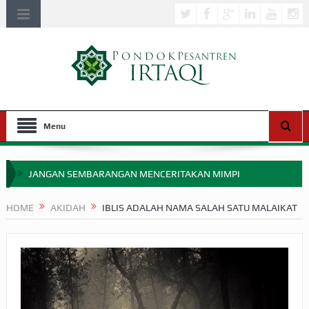
Menu
JANGAN SEMBARANGAN MENCERITAKAN MIMPI
APAKAH ULAMA SALEH PERLU MASUK SCOPUS?
HOME
AKIDAH
IBLIS ADALAH NAMA SALAH SATU MALAIKAT
MIMPI YANG DIABAIKAN MENJELANG PERANG BADAR
APA HUKUM MEMPERCEPAT PEMBAYARAN ZAKAT
SEBELUM TIBA SAAT WAJIB?
HAKIKAT NIKMAT DI DUNIA!