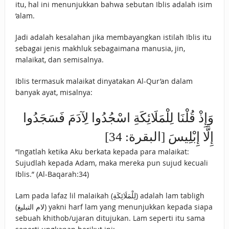
itu, hal ini menunjukkan bahwa sebutan Iblis adalah isim
‘alam.
Jadi adalah kesalahan jika membayangkan istilah Iblis itu
sebagai jenis makhluk sebagaimana manusia, jin,
malaikat, dan semisalnya.
Iblis termasuk malaikat dinyatakan Al-Qur’an dalam
banyak ayat, misalnya:
وَإِذْ قُلْنَا لِلْمَلَائِكَةِ اسْجُدُوا لِآدَمَ فَسَجَدُوا
إِلَّا إِبْلِيسَ [البقرة: 34]
“Ingatlah ketika Aku berkata kepada para malaikat:
Sujudlah kepada Adam, maka mereka pun sujud kecuali
Iblis.” (Al-Baqarah:34)
Lam pada lafaz lil malaikah (لِلْمَلَائِكَةِ) adalah lam tabligh
(لام التبليغ) yakni harf lam yang menunjukkan kepada siapa
sebuah khithob/ujaran ditujukan. Lam seperti itu sama