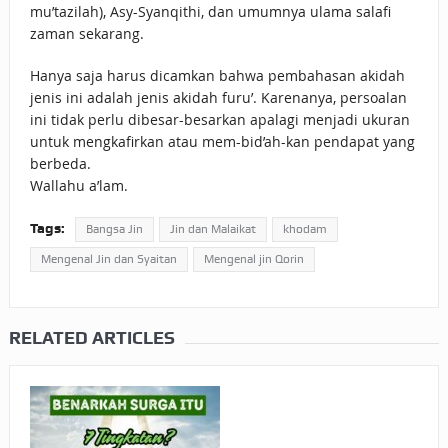
mu’tazilah), Asy-Syanqithi, dan umumnya ulama salafi
zaman sekarang.
Hanya saja harus dicamkan bahwa pembahasan akidah
jenis ini adalah jenis akidah furu’. Karenanya, persoalan
ini tidak perlu dibesar-besarkan apalagi menjadi ukuran
untuk mengkafirkan atau mem-bid’ah-kan pendapat yang
berbeda.
Wallahu a’lam.
Tags:
Bangsa Jin
Jin dan Malaikat
khodam
Mengenal Jin dan Syaitan
Mengenal jin Qorin
RELATED ARTICLES