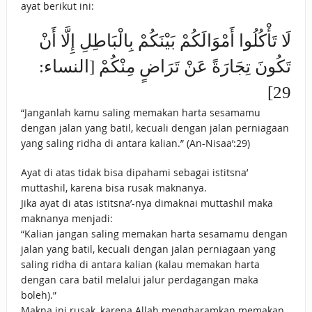
ayat berikut ini:
لَا تَأْكُلُوا أَمْوَالَكُمْ بَيْنَكُمْ بِالْبَاطِلِ إِلَّا أَنْ
تَكُونَ تِجَارَةً عَنْ تَرَاضٍ مِنْكُمْ [النساء:
29]
“Janganlah kamu saling memakan harta sesamamu
dengan jalan yang batil, kecuali dengan jalan perniagaan
yang saling ridha di antara kalian.” (An-Nisaa’:29)
Ayat di atas tidak bisa dipahami sebagai istitsna’
muttashil, karena bisa rusak maknanya.
Jika ayat di atas istitsna’-nya dimaknai muttashil maka
maknanya menjadi:
“Kalian jangan saling memakan harta sesamamu dengan
jalan yang batil, kecuali dengan jalan perniagaan yang
saling ridha di antara kalian (kalau memakan harta
dengan cara batil melalui jalur perdagangan maka
boleh).”
Makna ini rusak, karena Allah mengharamkan memakan