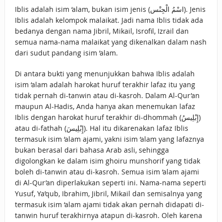
Iblis adalah isim ‘alam, bukan isim jenis (اسْمُ الْجِنْس). Jenis
Iblis adalah kelompok malaikat. Jadi nama Iblis tidak ada
bedanya dengan nama Jibril, Mikail, Isrofil, Izrail dan
semua nama-nama malaikat yang dikenalkan dalam nash
dari sudut pandang isim ‘alam.
Di antara bukti yang menunjukkan bahwa Iblis adalah
isim ‘alam adalah harokat huruf terakhir lafaz itu yang
tidak pernah di-tanwin atau di-kasroh. Dalam Al-Qur’an
maupun Al-Hadis, Anda hanya akan menemukan lafaz
Iblis dengan harokat huruf terakhir di-dhommah (إِبْلِيسُ)
atau di-fathah (إِبْلِيسَ). Hal itu dikarenakan lafaz Iblis
termasuk isim ‘alam ajami, yakni isim ‘alam yang lafaznya
bukan berasal dari bahasa Arab asli, sehingga
digolongkan ke dalam isim ghoiru munshorif yang tidak
boleh di-tanwin atau di-kasroh. Semua isim ‘alam ajami
di Al-Qur’an diperlakukan seperti ini. Nama-nama seperti
Yusuf, Ya’qub, Ibrahim, Jibril, Mikail dan semisalnya yang
termasuk isim ‘alam ajami tidak akan pernah didapati di-
tanwin huruf terakhirnya atapun di-kasroh. Oleh karena