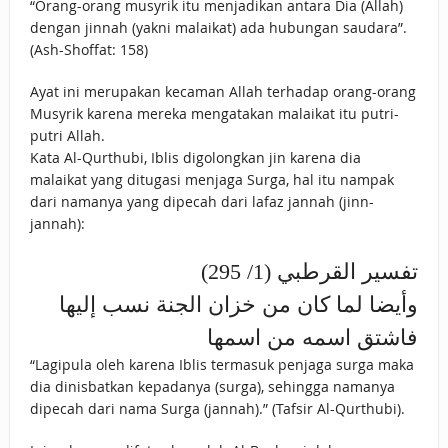
“Orang-orang musyrik itu menjadikan antara Dia (Allah)
dengan jinnah (yakni malaikat) ada hubungan saudara”.
(Ash-Shoffat: 158)
Ayat ini merupakan kecaman Allah terhadap orang-orang
Musyrik karena mereka mengatakan malaikat itu putri-
putri Allah.
Kata Al-Qurthubi, Iblis digolongkan jin karena dia
malaikat yang ditugasi menjaga Surga, hal itu nampak
dari namanya yang dipecah dari lafaz jannah (jinn-
jannah):
تفسير القرطبي (1/ 295)
وأيضا لما كان من خزان الجنة نسب إليها
فاشتق اسمه من اسمها
“Lagipula oleh karena Iblis termasuk penjaga surga maka
dia dinisbatkan kepadanya (surga), sehingga namanya
dipecah dari nama Surga (jannah).” (Tafsir Al-Qurthubi).