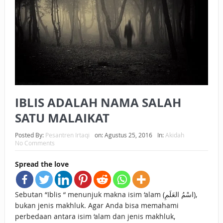
BAGAIMANA CARA MEMBAYAR ZAKAT UANG?
UANG HARAM BISA MENJADI HALAL JIKA SEBAB
KEPEMILIKANNYA BERUBAH
ISTIDLAL BATIL VS ISTIDLAL SYAR’I
BAHASA CINTA KARENA ALLAH
IBLIS ADALAH NAMA SALAH
HUKUM MEMBAYAR ZAKAT DENGAN CARA MENGANGSUR
SATU MALAIKAT
HUKUM MEMBAYAR ZAKAT KEPADA KERABAT SENDIRI
Posted By:
Pesantren Irtaqi
on:
Agustus 25, 2016
In:
Akidah
No Comments
Spread the love
Sebutan “Iblis “ menunjuk makna isim ‘alam (اسْمُ العَلَمِ),
bukan jenis makhluk. Agar Anda bisa memahami
perbedaan antara isim ‘alam dan jenis makhluk,