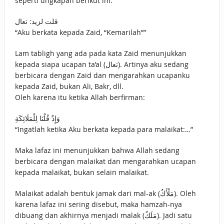
seperti ungkapan berikut ini:
قلت لزيد: تعال
“Aku berkata kepada Zaid, “Kemarilah””
Lam tabligh yang ada pada kata Zaid menunjukkan
kepada siapa ucapan ta’al (تعال). Artinya aku sedang
berbicara dengan Zaid dan mengarahkan ucapanku
kepada Zaid, bukan Ali, Bakr, dll.
Oleh karena itu ketika Allah berfirman:
وَإِذْ قُلْنَا لِلْمَلَائِكَةِ
“Ingatlah ketika Aku berkata kepada para malaikat:…”
Maka lafaz ini menunjukkan bahwa Allah sedang
berbicara dengan malaikat dan mengarahkan ucapan
kepada malaikat, bukan selain malaikat.
Malaikat adalah bentuk jamak dari mal-ak (مَلْأَكٌ). Oleh
karena lafaz ini sering disebut, maka hamzah-nya
dibuang dan akhirnya menjadi malak (مَلَكٌ). Jadi satu