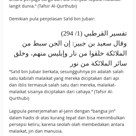
langit dunia.” (Tafsir Al-Qurthubi)
Demikian pula penjelasan Sa’id bin Jubair:
تفسير القرطبي (1/ 294)
وقال سعيد بن جبير: إن الجن سبط من
الملائكة خلقوا من نار وإبليس منهم، وخلق
سائر الملائكة من نور
“Sa’id bin Jubair berkata, sesungguhnya Jin adalah salah
satu kabilah malaikat yang mereka diciptakan dari api
dan iblis termasuk salah satu dari mereka, malaikat-
malaikat sisanya diciptakan dari cahaya.” (Tafsir Al-
Qurthubi)
Lagipula penerjemahan al-jann dengan “bangsa jin”
dalam hadis di atas kurang tepat dan bisa menimbulkan
persepsi keliru, karena seolah-olah membedakan antara
malaikat, jin dan manusia.