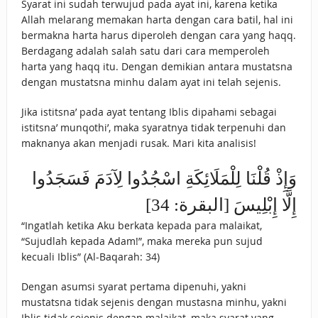
Syarat ini sudah terwujud pada ayat ini, karena ketika
Allah melarang memakan harta dengan cara batil, hal ini
bermakna harta harus diperoleh dengan cara yang haqq.
Berdagang adalah salah satu dari cara memperoleh
harta yang haqq itu. Dengan demikian antara mustatsna
dengan mustatsna minhu dalam ayat ini telah sejenis.
Jika istitsna’ pada ayat tentang Iblis dipahami sebagai
istitsna’ munqothi’, maka syaratnya tidak terpenuhi dan
maknanya akan menjadi rusak. Mari kita analisis!
وَإِذْ قُلْنَا لِلْمَلَائِكَةِ اسْجُدُوا لِآدَمَ فَسَجَدُوا
إِلَّا إِبْلِيسَ [البقرة: 34]
“Ingatlah ketika Aku berkata kepada para malaikat,
“Sujudlah kepada Adam!”, maka mereka pun sujud
kecuali Iblis” (Al-Baqarah: 34)
Dengan asumsi syarat pertama dipenuhi, yakni
mustatsna tidak sejenis dengan mustasna minhu, yakni
Iblis tidak sejenis dengan malaikat, maka syarat yang