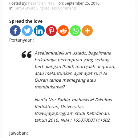
Posted By:
Pesantren Irtaqi
on:
September 25, 2016
In:
Tanya Jawab Singkat
No Comments
BAGAIMANA CARA MEMBAYAR ZAKAT UANG?
Spread the love
UANG HARAM BISA MENJADI HALAL JIKA SEBAB
KEPEMILIKANNYA BERUBAH
Pertanyaan:
ISTIDLAL BATIL VS ISTIDLAL SYAR’I
Assalamualaikum ustadz, bagaimana
BAHASA CINTA KARENA ALLAH
hukumnya perempuan yang sedang
berhalangan (haid) murojaah al quran,
HUKUM MEMBAYAR ZAKAT DENGAN CARA MENGANGSUR
atau melantunkan ayat ayat suci Al
Quran tanpa memegang atau
HUKUM MEMBAYAR ZAKAT KEPADA KERABAT SENDIRI
membukanya?
Nadia Nur Fadila, mahasiswi Fakultas
Kedokteran, Universitas
Brawijaya,program studi Kebidanan,
tahun 2016. NIM : 165070607111002
Jawaban: