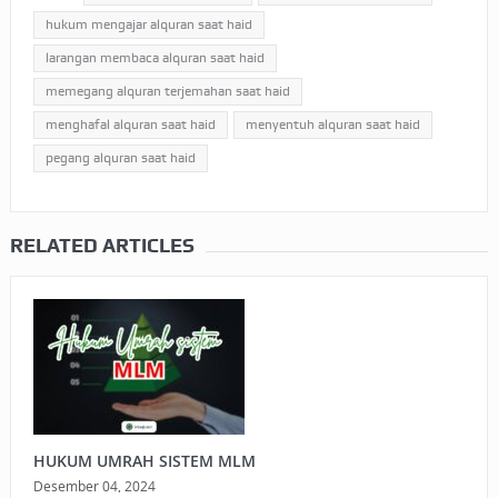
hukum mengajar alquran saat haid
larangan membaca alquran saat haid
memegang alquran terjemahan saat haid
menghafal alquran saat haid
menyentuh alquran saat haid
pegang alquran saat haid
RELATED ARTICLES
HUKUM UMRAH SISTEM MLM
Desember 04, 2024