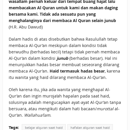
wasallam pernah keluar dari tempat buang hajat lalu
membacakan Al Quran untuk kami dan makan daging
bersama kami. Tidak ada sesuatu pun yang
menghalanginya dari membaca Al Quran selain junub
(H.R. Abu Dawud)
Dalam hadis di atas disebutkan bahwa Rasulullah tetap
membaca Al-Qur’an meskipun dalam kondisi tidak
berwudhu (berhadas kecil) tetapi tidak pernah membaca
Al-Qur’an dalam kondisi
junub
(berhadas besar). Hal ini
menunjukkan hadas besar membuat seseorang dilarang
membaca Al-Qur’an.
Haid termasuk hadas besar
, karena
itu wanita yang haid dilarang membaca Al-Qur’an.
Oleh karena itu, jika ada wanita yang menghapal Al-
Qur’an dan ingin muroja’ah hapalan pada saat haid,
solusinya adalah mengucapkan ayat-ayat Al-Qur’an tanpa
bersuara, atau mengikuti dalam hati bacaan/
murottal
al-
Qur’an.
Wallahua’lam
.
Tags:
belajar alquran saat haid
hafalan alquran saat haid