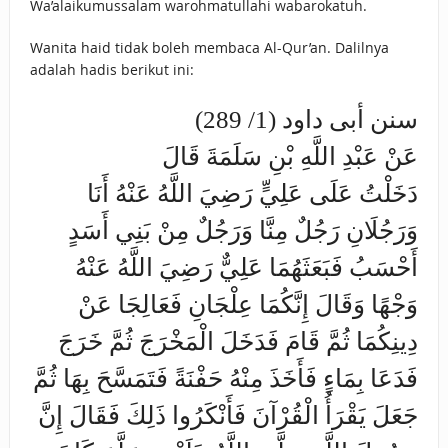
Wa’alaikumussalam warohmatullahi wabarokatuh.
Wanita haid tidak boleh membaca Al-Qur’an. Dalilnya
adalah hadis berikut ini:
سنن أبى داود (1/ 289)
عَنْ عَبْدِ اللَّهِ بْنِ سَلَمَةَ قَالَ
دَخَلْتُ عَلَى عَلِيٍّ رَضِيَ اللَّهُ عَنْهُ أَنَا
وَرَجُلَانِ رَجُلٌ مِنَّا وَرَجُلٌ مِنْ بَنِي أَسَدٍ
أَحْسَبُ فَبَعَثَهُمَا عَلِيٌّ رَضِيَ اللَّهُ عَنْهُ
وَجْهًا وَقَالَ إِنَّكُمَا عِلْجَانِ فَعَالِجَا عَنْ
دِينِكُمَا ثُمَّ قَامَ فَدَخَلَ الْمَخْرَجَ ثُمَّ خَرَجَ
فَدَعَا بِمَاءٍ فَأَخَذَ مِنْهُ حَفْنَةً فَتَمَسَّحَ بِهَا ثُمَّ
جَعَلَ يَقْرَأُ الْقُرْآنَ فَأَنْكَرُوا ذَلِكَ فَقَالَ إِنَّ