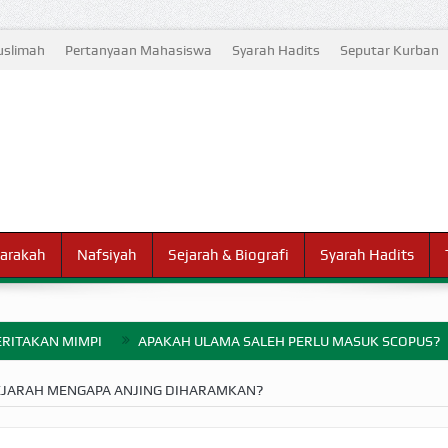
slimah
Pertanyaan Mahasiswa
Syarah Hadits
Seputar Kurban
arakah
Nafsiyah
Sejarah & Biografi
Syarah Hadits
RITAKAN MIMPI
APAKAH ULAMA SALEH PERLU MASUK SCOPUS?
ELANG PERANG BADAR
JARAH MENGAPA ANJING DIHARAMKAN?
AYARAN ZAKAT SEBELUM TIBA SAAT WAJIB?
HAKIKAT NIKMAT D