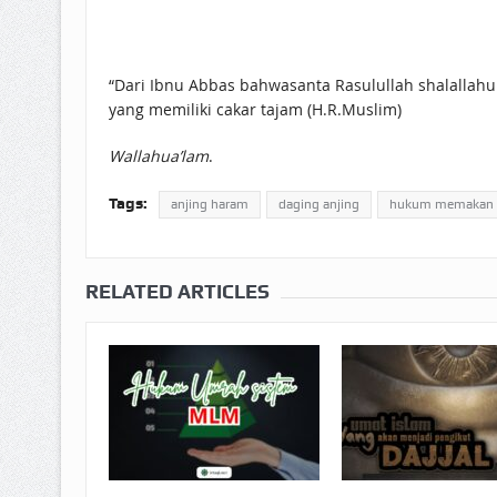
“Dari Ibnu Abbas bahwasanta Rasulullah shalallahu
yang memiliki cakar tajam (H.R.Muslim)
Wallahua’lam
.
Tags:
anjing haram
daging anjing
hukum memakan a
RELATED ARTICLES