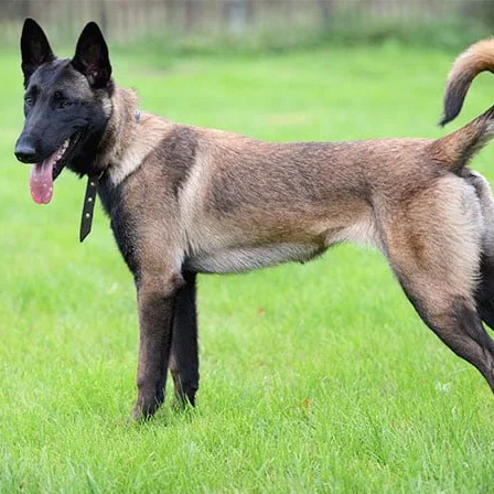
AKAT UANG?
UANG HARAM BISA MENJADI HALAL JIKA SEBAB K
’I
BAHASA CINTA KARENA ALLAH
HUKUM MEMBAYAR ZAKA
DA KERABAT SENDIRI