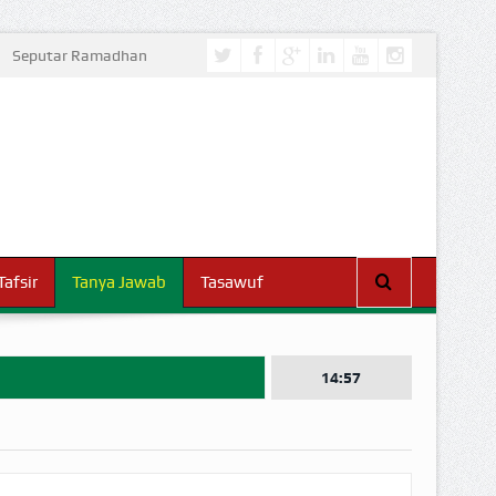
Seputar Ramadhan
Tafsir
Tanya Jawab
Tasawuf
14:57
I DUNIA!