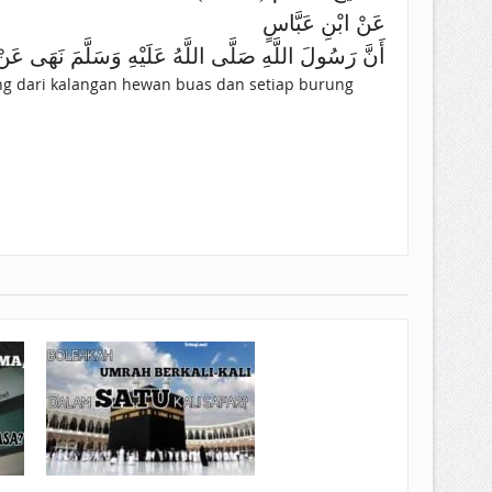
عَنْ ابْنِ عَبَّاسٍ
أَنَّ رَسُولَ اللَّهِ صَلَّى اللَّهُ عَلَيْهِ وَسَلَّمَ نَهَى ع
ing dari kalangan hewan buas dan setiap burung