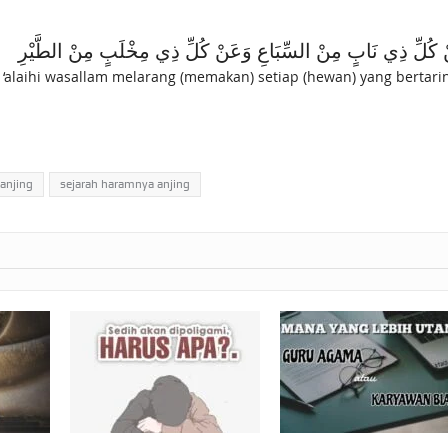
َنْ كُلِّ ذِي نَابٍ مِنْ السِّبَاعِ وَعَنْ كُلِّ ذِي مِخْلَبٍ مِنْ الطَّيْرِ
 ‘alaihi wasallam melarang (memakan) setiap (hewan) yang bertar
njing
sejarah haramnya anjing