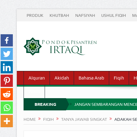
PRODUK
KHUTBAH
NAFSIYAH
USHUL FIQIH
Mu
Alquran
Akidah
Bahasa Arab
Fiqih
H
Waris
BREAKING
JANGAN SEMBARANGAN MENCE
MIMPI YANG DIABAIKAN MENJ
NEWS
HOME
FIQIH
TANYA JAWAB SINGKAT
ADAKAH SE
APA HUKUM MEMPERCEPAT PEMB