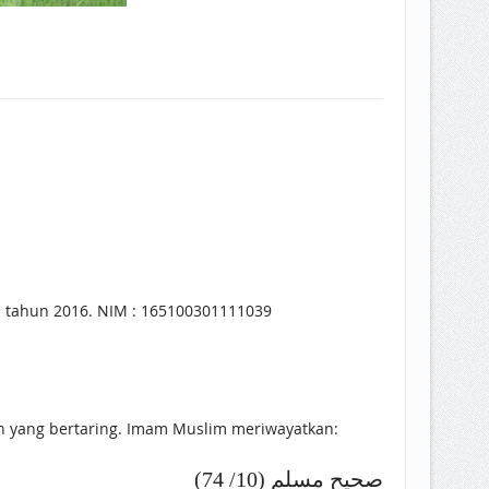
s I tahun 2016. NIM : 165100301111039
 yang bertaring. Imam Muslim meriwayatkan:
صحيح مسلم (10/ 74)