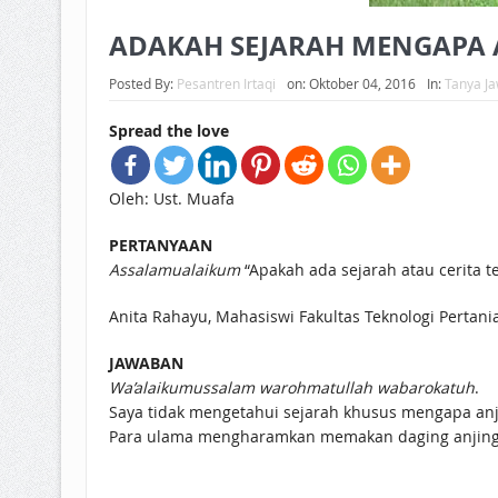
ADAKAH SEJARAH MENGAPA 
Posted By:
Pesantren Irtaqi
on:
Oktober 04, 2016
In:
Tanya Ja
Spread the love
Oleh: Ust. Muafa
PERTANYAAN
Assalamualaikum
“Apakah ada sejarah atau cerita 
Anita Rahayu, Mahasiswi Fakultas Teknologi Pertania
JAWABAN
Wa’alaikumussalam warohmatullah wabarokatuh
.
Saya tidak mengetahui sejarah khusus mengapa an
Para ulama mengharamkan memakan daging anjing 