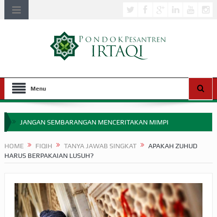
Menu
JANGAN SEMBARANGAN MENCERITAKAN MIMPI
APAKAH ULAMA SALEH PERLU MASUK SCOPUS?
HOME
FIQIH
TANYA JAWAB SINGKAT
APAKAH ZUHUD
HARUS BERPAKAIAN LUSUH?
MIMPI YANG DIABAIKAN MENJELANG PERANG BADAR
APA HUKUM MEMPERCEPAT PEMBAYARAN ZAKAT
SEBELUM TIBA SAAT WAJIB?
HAKIKAT NIKMAT DI DUNIA!