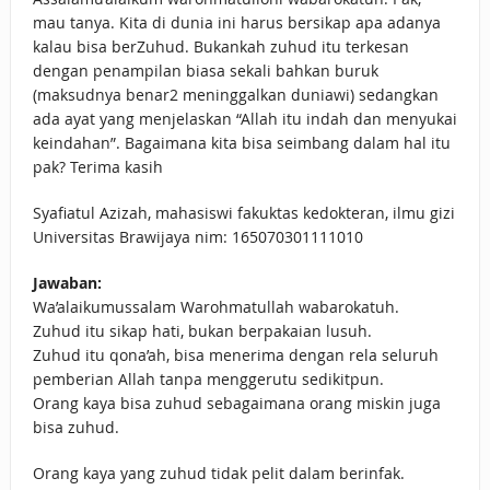
mau tanya. Kita di dunia ini harus bersikap apa adanya
kalau bisa berZuhud. Bukankah zuhud itu terkesan
dengan penampilan biasa sekali bahkan buruk
(maksudnya benar2 meninggalkan duniawi) sedangkan
ada ayat yang menjelaskan “Allah itu indah dan menyukai
keindahan”. Bagaimana kita bisa seimbang dalam hal itu
pak? Terima kasih
Syafiatul Azizah, mahasiswi fakuktas kedokteran, ilmu gizi
Universitas Brawijaya nim: 165070301111010
Jawaban:
Wa’alaikumussalam Warohmatullah wabarokatuh.
Zuhud itu sikap hati, bukan berpakaian lusuh.
Zuhud itu qona’ah, bisa menerima dengan rela seluruh
pemberian Allah tanpa menggerutu sedikitpun.
Orang kaya bisa zuhud sebagaimana orang miskin juga
bisa zuhud.
Orang kaya yang zuhud tidak pelit dalam berinfak.