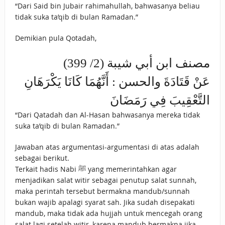
“Dari Said bin Jubair rahimahullah, bahwasanya beliau
tidak suka ta’qib di bulan Ramadan.”
Demikian pula Qotadah,
مصنف ابن أبي شيبة (2/ 399)
عَنْ قَتَادَةَ والحسن : أَنَّهُمَا كَانَا يَكْرَهَانِ
التَّعْقِيبَ فِي رَمَضَانَ
“Dari Qatadah dan Al-Hasan bahwasanya mereka tidak
suka ta’qib di bulan Ramadan.”
Jawaban atas argumentasi-argumentasi di atas adalah
sebagai berikut.
Terkait hadis Nabi ﷺ yang memerintahkan agar
menjadikan salat witir sebagai penutup salat sunnah,
maka perintah tersebut bermakna mandub/sunnah
bukan wajib apalagi syarat sah. Jika sudah disepakati
mandub, maka tidak ada hujjah untuk mencegah orang
salat lagi setelah witir, karena mandub bermakna jika