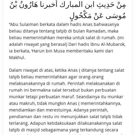
مِنْ حَدِيثِ ابن المبارك أخبرنا هَارُونُ بْنُ
مُوسَى عَنْ مَكْحُولٍ
“Abu Sulaiman berkata dalam hadis Anas bahwasanya
beliau ditanya tentang ta’qib di bulan Ramadan, maka
beliau memerintahkan mereka untuk salat di rumah. (ini
adalah riwayat yang berasal) Dari hadis Ibnu Al-Mubarok,
ia berkata, ‘Harun bin Musa memberitaku kami dari
Makhul.
Dalam riwayat di atas, ketika Anas ( ditanya tentang salat
ta’qib beliau memerintahkan agar orang-orang
melaksanakannya di rumah. Perintah melaksanakan di
rumah ini bermakna salat tersebut bukan perbuatan
munkar tetapi perbuatan maruf. Seandainya itu munkar
atau makruh, tidak mungkin Anas ( memerintahkannya,
mendiamkan dan merestuinya. Adanya perintah,
pendiaman dan restu ini menunjukkan salat ta’qib tidak
terlarang. Adapun ketidaksukaan dilaksanakannya salat
ta’qib di masjid sebagaimana yang terkandung secara