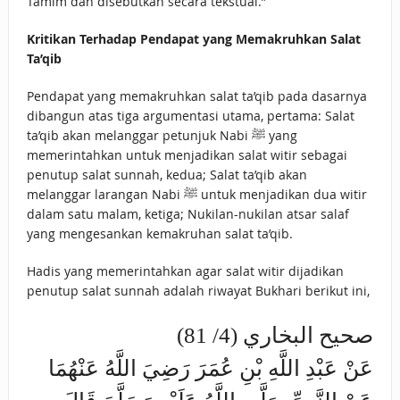
Tamim dan disebutkan secara tekstual.”
Kritikan Terhadap Pendapat yang Memakruhkan Salat
Ta’qib
Pendapat yang memakruhkan salat ta’qib pada dasarnya
dibangun atas tiga argumentasi utama, pertama: Salat
ta’qib akan melanggar petunjuk Nabi ﷺ yang
memerintahkan untuk menjadikan salat witir sebagai
penutup salat sunnah, kedua; Salat ta’qib akan
melanggar larangan Nabi ﷺ untuk menjadikan dua witir
dalam satu malam, ketiga; Nukilan-nukilan atsar salaf
yang mengesankan kemakruhan salat ta’qib.
Hadis yang memerintahkan agar salat witir dijadikan
penutup salat sunnah adalah riwayat Bukhari berikut ini,
صحيح البخاري (4/ 81)
عَنْ عَبْدِ اللَّهِ بْنِ عُمَرَ رَضِيَ اللَّهُ عَنْهُمَا