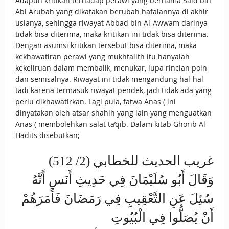
Adapun kritikan terhadap perawi yang bernama Said bin
Abi Arubah yang dikatakan berubah hafalannya di akhir
usianya, sehingga riwayat Abbad bin Al-Awwam darinya
tidak bisa diterima, maka kritikan ini tidak bisa diterima.
Dengan asumsi kritikan tersebut bisa diterima, maka
kekhawatiran perawi yang mukhtalith itu hanyalah
kekeliruan dalam membalik, menukar, lupa rincian poin
dan semisalnya. Riwayat ini tidak mengandung hal-hal
tadi karena termasuk riwayat pendek, jadi tidak ada yang
perlu dikhawatirkan. Lagi pula, fatwa Anas ( ini
dinyatakan oleh atsar shahih yang lain yang menguatkan
Anas ( membolehkan salat ta’qib. Dalam kitab Ghorib Al-
Hadits disebutkan;
غريب الحديث للخطابي (2/ 512)
وَقَالَ أَبُو سُلَيْمَانَ فِي حَدِيثِ أَنَسٍ أَنَّهُ
سُئِلَ عَنِ التَّعْقِيبِ فِي رَمَضَانَ فَأَمَرَهُمْ
أَنْ يُصَلُّوا فِي الْبُيُوتِ