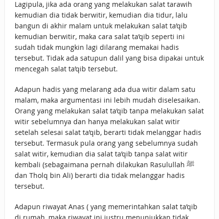
Lagipula, jika ada orang yang melakukan salat tarawih
kemudian dia tidak berwitir, kemudian dia tidur, lalu
bangun di akhir malam untuk melakukan salat ta’qib
kemudian berwitir, maka cara salat ta’qib seperti ini
sudah tidak mungkin lagi dilarang memakai hadis
tersebut. Tidak ada satupun dalil yang bisa dipakai untuk
mencegah salat ta’qib tersebut.
Adapun hadis yang melarang ada dua witir dalam satu
malam, maka argumentasi ini lebih mudah diselesaikan.
Orang yang melakukan salat ta’qib tanpa melakukan salat
witir sebelumnya dan hanya melakukan salat witir
setelah selesai salat ta’qib, berarti tidak melanggar hadis
tersebut. Termasuk pula orang yang sebelumnya sudah
salat witir, kemudian dia salat ta’qib tanpa salat witir
kembali (sebagaimana pernah dilakukan Rasulullah ﷺ
dan Tholq bin Ali) berarti dia tidak melanggar hadis
tersebut.
Adapun riwayat Anas ( yang memerintahkan salat ta’qib
di rumah, maka riwayat ini justru menunjukkan tidak