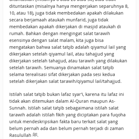
dituntaskan (misalnya hanya mengerjakan separuhnya 8,
10, atau 18), juga tidak membedakan apakah dilakukan
secara berjamaah ataukah munfarid, juga tidak
membedakan apakah dikerjakan di masjid ataukah di
rumah. Bahkan dengan mengingat salat tarawih
esensinya dengan salat malam, kita juga bisa
mengatakan bahwa salat ta’qib adalah qiyamul lail yang
dikerjakan setelah qiyamul lail, atau tahajjud yang
dikerjakan setelah tahajjud, atau tarawih yang dilakukan
setelah tarawih. Semuanya dinamakan salat ta’qib
selama terealisasi sifat dikerjakan pada sesi kedua
setelah dikerjakan salat tarawih/qiyamul lail/tahajjud.
Istilah salat ta’qib bukan lafaz syar’i, karena itu lafaz ini
tidak akan ditemukan dalam Al-Quran maupun As-
Sunnah. Istilah salat ta’qib sebagaimana istilah salat
tarawih adalah istilah fikih yang diciptakan para fuqoha
untuk mendeskripsikan fakta baru terkait salat yang
belum pernah ada dan belum pernah terjadi di zaman
Rasulullah ﷺ.