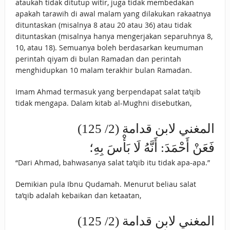
ataukah tidak ditutup witir, juga tidak membedakan
apakah tarawih di awal malam yang dilakukan rakaatnya
dituntaskan (misalnya 8 atau 20 atau 36) atau tidak
dituntaskan (misalnya hanya mengerjakan separuhnya 8,
10, atau 18). Semuanya boleh berdasarkan keumuman
perintah qiyam di bulan Ramadan dan perintah
menghidupkan 10 malam terakhir bulan Ramadan.
Imam Ahmad termasuk yang berpendapat salat ta’qib
tidak mengapa. Dalam kitab al-Mughni disebutkan,
المغني لابن قدامة (2/ 125)
فَعَنْ أَحْمَدَ: أَنَّهُ لَا بَأْسَ بِهِ؛
“Dari Ahmad, bahwasanya salat ta’qib itu tidak apa-apa.”
Demikian pula Ibnu Qudamah. Menurut beliau salat
ta’qib adalah kebaikan dan ketaatan,
المغني لابن قدامة (2/ 125)