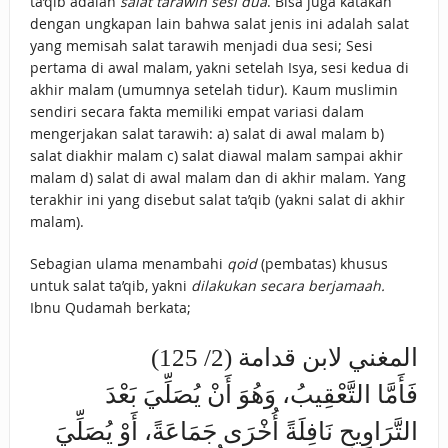
ta’qib adalah
salat tarawih sesi dua
. Bisa juga katakan
dengan ungkapan lain bahwa salat jenis ini adalah salat
yang memisah salat tarawih menjadi dua sesi; Sesi
pertama di awal malam, yakni setelah Isya, sesi kedua di
akhir malam (umumnya setelah tidur). Kaum muslimin
sendiri secara fakta memiliki empat variasi dalam
mengerjakan salat tarawih: a) salat di awal malam b)
salat diakhir malam c) salat diawal malam sampai akhir
malam d) salat di awal malam dan di akhir malam. Yang
terakhir ini yang disebut salat ta’qib (yakni salat di akhir
malam).
Sebagian ulama menambahi
qoid
(pembatas) khusus
untuk salat ta’qib, yakni
dilakukan secara berjamaah.
Ibnu Qudamah berkata;
المغني لابن قدامة (2/ 125)
فَأَمَّا التَّعْقِيبُ، وَهُوَ أَنْ يُصَلِّيَ بَعْدَ
التَّرَاوِيحِ نَافِلَةً أُخْرَى جَمَاعَةً، أَوْ يُصَلِّيَ