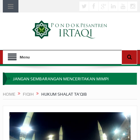
Menu
JANGAN SEMBARANGAN MENCERITAKAN MIMPI
APAKAH ULAMA SALEH PERLU MASUK SCOPUS?
HOME
FIQIH
HUKUM SHALAT TA’QIB
MIMPI YANG DIABAIKAN MENJELANG PERANG BADAR
APA HUKUM MEMPERCEPAT PEMBAYARAN ZAKAT
SEBELUM TIBA SAAT WAJIB?
HAKIKAT NIKMAT DI DUNIA!