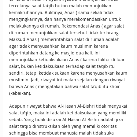
tercelanya salat ta’qib bukan malah menunjukkan
kemakruhannya. Buktinya, Anas ( sama sekali tidak
mengingkarinya, dan hanya merekomendasikan untuk
melakukannya di rumah. Rekomendasi Anas ( agar salat
di rumah menunjukkan salat tersebut tidak terlarang.
Maksud Anas ( memerintahkan salat di rumah adalah
agar tidak menyusahkan kaum muslimin karena
diperintahkan datang ke masjid dua kali. Ini
menunjukkan ketidaksukaan Anas ( karena faktor di luar
salat, bukan ketidaksukaan terhadap salat ta’qib itu
sendiri, tetapi ketidak sukaan karena menyusahkan kaum
muslimin. Jadi, riwayat ini malah sejalan dengan riwayat
bahwa Anas ( mengatakan bahwa salat ta’qib itu khoir
(kebaikan).
Adapun riwayat bahwa Al-Hasan Al-Bishri tidak menyukai
salat ta’qib, maka ini adalah ketidaksukaan yang memiliki
sebab. Yang tidak disukai Al-Hasan Al-Bishri adalah jika
salat ta’qib dinstruksikan oleh yang memiliki otoritas
sehingga bisa membuat manusia malah tidak suka