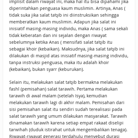
implisit dalam riwayat ini, maka hal itu bisa dipahami jika
diperintahkan penguasa kaum muslimin. Artinya, Anas (
tidak suka jika salat ta’qib ini diinstruksikan sehingga
memberatkan kaum muslimin. Adapun jika salat ini
inisiatif masing-masing individu, maka Anas ( sama sekali
tidak keberatan dan ini sejalan dengan riwayat
sebelumnya ketika Anas ( mensifati salat ta’qib itu
sebagai khoir (kebaikan). Maksudnya, jika salat ta’qib ini
dilakukan di masjid atas inisiatif masing-masing individu,
tanpa instruksi penguasa, maka itu adalah khoir
(kebaikan), bukan syarr (keburukan).
Selain itu, melakukan salat ta’qib bermakna melakukan
fashl (pemisahan) salat tarawih. Pertama melakukan
tarawih di awal malam (setelah Isya), kemudian
melakukan tarawih lagi di akhir malam. Pemisahan dari
sisi pemisahan salat itu sendiri sudah terealisasi pada
salat tarawih yang umum dilakukan masyarakat. Tarawih
dinamakan tarawih karena setiap empat rakaat diselipi
tarwihah (duduk istirahat untuk mengembalikan tenaga).
Riwayat-riwayat generasi terdahulu menyebut durasi