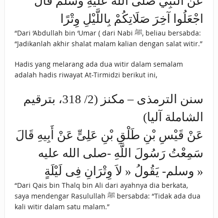
عَنْ النَّبِيِّ صَلَّى اللَّهُ عَلَيْهِ وَسَلَّمَ قَالَ
اجْعَلُوا آخِرَ صَلَاتِكُمْ بِاللَّيْلِ وِتْرًا
“Dari ‘Abdullah bin ‘Umar ( dari Nabi ﷺ, beliau bersabda:
“Jadikanlah akhir shalat malam kalian dengan salat witir.”
Hadis yang melarang ada dua witir dalam semalam
adalah hadis riwayat At-Tirmidzi berikut ini,
سنن الترمذى – مكنز (2/ 318، بترقيم
الشاملة آليا)
عَنْ قَيْسِ بْنِ طَلْقِ بْنِ عَلِىٍّ عَنْ أَبِيهِ قَالَ
سَمِعْتُ رَسُولَ اللَّهِ -صلى الله عليه
وسلم- يَقُولُ « لاَ وِتْرَانِ فِى لَيْلَةٍ »
“Dari Qais bin Thalq bin Ali dari ayahnya dia berkata,
saya mendengar Rasulullah ﷺ bersabda: “Tidak ada dua
kali witir dalam satu malam.”