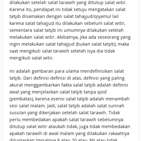
dilakukan setelah salat tarawih yang ditutup salat witir.
Karena itu, pendapat ini tidak setuju mengatakan salat
ta’qib disamakan dengan salat tahajjud/qiyamul lail
karena salat tahajjud itu dilakukan sebelum salat witir,
sementara salat ta’qib ini umumnya dilakukan setelah
melakukan salat witir. Akibatnya, jika ada seseorang yang
ingin melakukan salat tahajjud (bukan salat ta’qib), maka
saat mengikuti salat tarawih setelah Isya dia tidak
mengikuti salat witir.
Ini adalah gambaran para ulama mendefinisikan salat
ta’qib. Dari definisi-definisi di atas, definisi yang paling
akurat menggambarkan fakta salat ta’qib adalah definisi
awal yang menjelaskan salat ta’qib tanpa qoid
(pembatas), karena esensi salat ta’qib adalah menambah
sesi salat malam. Jadi, salat ta’qib adalah salat sunnah
susulan yang dikerjakan setelah salat tarawih. Tidak
perlu membedakan apakah salat tarawih sebelumnya
ditutup salat witir ataukah tidak, juga tidak membedakan
apakah tarawih di awal malam yang dilakukan rakaatnya
dituntaskan (misalnya 8 atau 20 atau 36) atau tidak