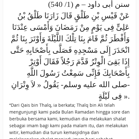
سنن أبى داود – م (1/ 540)
عَنْ قَيْسِ بْنِ طَلْقٍ قَالَ زَارَنَا طَلْقُ بْنُ
عَلِىٍّ فِى يَوْمٍ مِنْ رَمَضَانَ وَأَمْسَى عِنْدَنَا
وَأَفْطَرَ ثُمَّ قَامَ بِنَا تِلْكَ اللَّيْلَةَ وَأَوْتَرَ بِنَا ثُمَّ
انْحَدَرَ إِلَى مَسْجِدِهِ فَصَلَّى بِأَصْحَابِهِ حَتَّى
إِذَا بَقِىَ الْوِتْرُ قَدَّمَ رَجُلاً فَقَالَ أَوْتِرْ
بِأَصْحَابِكَ فَإِنِّى سَمِعْتُ رَسُولَ اللَّهِ
-صلى الله عليه وسلم- يَقُولُ « لاَ وِتْرَانِ
فِى لَيْلَةٍ ».
“Dari Qais bin Thalq, ia berkata; Thalq bin Ali telah
mengunjungi kami pada Bulan Ramadan hingga sore dan
berbuka bersama kami, kemudian dia melakukan shalat
sebagai imam bagi kami pada malam itu, dan melakukan
witir, kemudian dia turun kemasjidnya dan