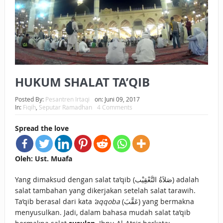
BAGAIMANA CARA MEMBAYAR ZAKAT UANG?
UANG HARAM BISA MENJADI HALAL JIKA SEBAB
KEPEMILIKANNYA BERUBAH
ISTIDLAL BATIL VS ISTIDLAL SYAR’I
HUKUM SHALAT TA’QIB
BAHASA CINTA KARENA ALLAH
Posted By:
Pesantren Irtaqi
on:
Juni 09, 2017
In:
Fiqih
,
Seputar Ramadhan
4 Comments
HUKUM MEMBAYAR ZAKAT DENGAN CARA MENGANGSUR
Spread the love
HUKUM MEMBAYAR ZAKAT KEPADA KERABAT SENDIRI
Oleh: Ust. Muafa
Yang dimaksud dengan salat ta’qib (صَلاَةُ التَّعْقِيْب) adalah
salat tambahan yang dikerjakan setelah salat tarawih.
Ta’qib berasal dari kata
‘aqqoba
(عَقَّبَ) yang bermakna
menyusulkan. Jadi, dalam bahasa mudah salat ta’qib