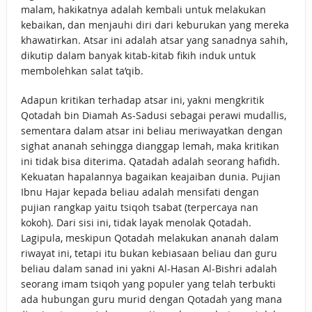
malam, hakikatnya adalah kembali untuk melakukan
kebaikan, dan menjauhi diri dari keburukan yang mereka
khawatirkan. Atsar ini adalah atsar yang sanadnya sahih,
dikutip dalam banyak kitab-kitab fikih induk untuk
membolehkan salat ta’qib.
Adapun kritikan terhadap atsar ini, yakni mengkritik
Qotadah bin Diamah As-Sadusi sebagai perawi mudallis,
sementara dalam atsar ini beliau meriwayatkan dengan
sighat ananah sehingga dianggap lemah, maka kritikan
ini tidak bisa diterima. Qatadah adalah seorang hafidh.
Kekuatan hapalannya bagaikan keajaiban dunia. Pujian
Ibnu Hajar kepada beliau adalah mensifati dengan
pujian rangkap yaitu tsiqoh tsabat (terpercaya nan
kokoh). Dari sisi ini, tidak layak menolak Qotadah.
Lagipula, meskipun Qotadah melakukan ananah dalam
riwayat ini, tetapi itu bukan kebiasaan beliau dan guru
beliau dalam sanad ini yakni Al-Hasan Al-Bishri adalah
seorang imam tsiqoh yang populer yang telah terbukti
ada hubungan guru murid dengan Qotadah yang mana