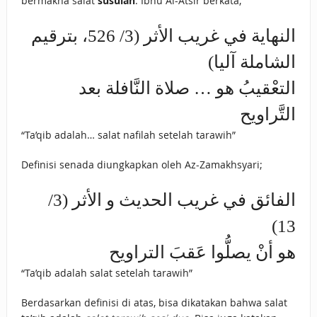
bermakna salat
susulan
. Ibnu Al-Atsir berkata;
النهاية في غريب الأثر (3/ 526، بترقيم
الشاملة آليا)
التعْقيبُ هو … صلاة النَّافلة بعد
التَّراويح
“Ta’qib adalah… salat nafilah setelah tarawih”
Definisi senada diungkapkan oleh Az-Zamakhsyari;
الفائق في غريب الحديث و الأثر (3/
13)
هو أنْ يصلُّوا عَقبَ التراويح
“Ta’qib adalah salat setelah tarawih”
Berdasarkan definisi di atas, bisa dikatakan bahwa salat