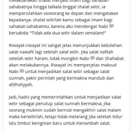
melaksanakan shalat menjadi imam bagi sahabat-
sahabatnya hingga tatkala tinggal shalat witir, ia
mempersilahkan seseorang ke depan dan mengatakan
kepadanya: shalat witirlah kamu sebagai imam bagi
sahabat-sahabatmu, karena aku mendengar Nabi ﷺ
bersabda: “Tidak ada dua witir dalam semalam!”
Riwayat-riwayat ini sangat jelas menunjukkan kebolehan
salat nawafil lagi setelah salat witir. Jika salat nafilah
setelah witir haram, tidak mungkin Nabi ﷺ dan Shahabat
akan melakukannya. Riwayat ini memperjelas maksud
Nabi ﷺ untuk menjadikan salat witir sebagai salat
sunnah, yakni perintah yang bermakna mandub dan
afdholiyyah.
Jadi, hadis yang memerintahkan untuk menjadikan salat
witir sebagai penutup salat sunnah bermakna; Jika
seorang mukmin sudah berniat mengakhiri salat malam
maka berwitirlah, tetapi tidak melarang jika setelah tidur
lalu timbul keinginan baru untuk menambah salat.