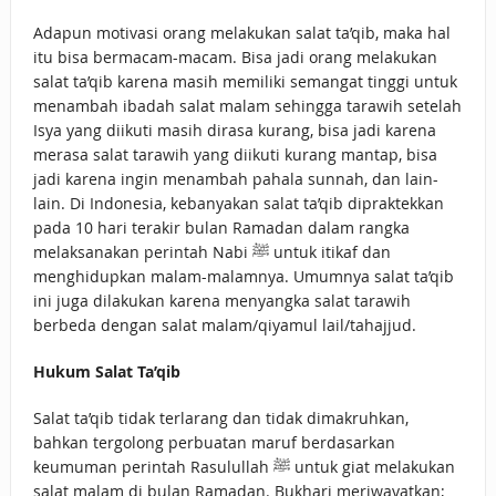
Adapun motivasi orang melakukan salat ta’qib, maka hal
itu bisa bermacam-macam. Bisa jadi orang melakukan
salat ta’qib karena masih memiliki semangat tinggi untuk
menambah ibadah salat malam sehingga tarawih setelah
Isya yang diikuti masih dirasa kurang, bisa jadi karena
merasa salat tarawih yang diikuti kurang mantap, bisa
jadi karena ingin menambah pahala sunnah, dan lain-
lain. Di Indonesia, kebanyakan salat ta’qib dipraktekkan
pada 10 hari terakir bulan Ramadan dalam rangka
melaksanakan perintah Nabi ﷺ untuk itikaf dan
menghidupkan malam-malamnya. Umumnya salat ta’qib
ini juga dilakukan karena menyangka salat tarawih
berbeda dengan salat malam/qiyamul lail/tahajjud.
Hukum Salat Ta’qib
Salat ta’qib tidak terlarang dan tidak dimakruhkan,
bahkan tergolong perbuatan maruf berdasarkan
keumuman perintah Rasulullah ﷺ untuk giat melakukan
salat malam di bulan Ramadan. Bukhari meriwayatkan;