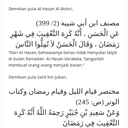
Demikian pula Al-Hasan Al-Bishri,
مصنف ابن أبي شيبة (2/ 399)
عَنِ الْحَسَنِ ، أَنَّهُ كَرِهَ التَّعْقِيبَ فِي شَهْرِ
رَمَضَانَ ، وَقَالَ الْحَسَنُ لاَ تُمِلُّوا النَّاسَ
“Dari Al-Hasan, bahwasanya beliau tidak menyukai ta’qib
di bulan Ramadan. Al-Hasan berakata, “Janganlah
membuat orang-orang menjadi bosan.”
Demikian pula Sa’id bin Jubair,
مختصر قيام الليل وقيام رمضان وكتاب
الوتر (ص: 245)
وَعَنْ سَعِيدِ بْنِ جُبَيْرٍ رَحِمَهُ اللَّهُ أَنَّهُ كَرِهَ
التَّعْقِيبَ فِي رَمَضَانَ