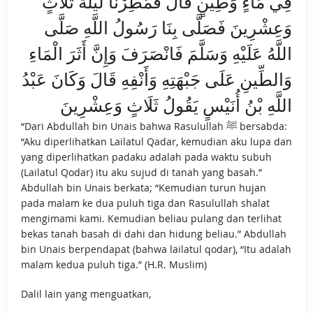
فِي مَاءٍ وَطِينٍ قَالَ فَمُطِرْنَا لَيْلَةَ ثَلَاثٍ
وَعِشْرِينَ فَصَلَّى بِنَا رَسُولُ اللَّهِ صَلَّى
اللَّهُ عَلَيْهِ وَسَلَّمَ فَانْصَرَفَ وَإِنَّ أَثَرَ الْمَاءِ
وَالطِّينِ عَلَى جَبْهَتِهِ وَأَنْفِهِ قَالَ وَكَانَ عَبْدُ
اللَّهِ بْنُ أُنَيْسٍ يَقُولُ ثَلَاثٍ وَعِشْرِينَ
“Dari Abdullah bin Unais bahwa Rasulullah ﷺ bersabda:
“Aku diperlihatkan Lailatul Qadar, kemudian aku lupa dan
yang diperlihatkan padaku adalah pada waktu subuh
(Lailatul Qodar) itu aku sujud di tanah yang basah.”
Abdullah bin Unais berkata; “Kemudian turun hujan
pada malam ke dua puluh tiga dan Rasulullah shalat
mengimami kami. Kemudian beliau pulang dan terlihat
bekas tanah basah di dahi dan hidung beliau.” Abdullah
bin Unais berpendapat (bahwa lailatul qodar), “Itu adalah
malam kedua puluh tiga.” (H.R. Muslim)
Dalil lain yang menguatkan,