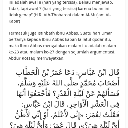
ini adalah awal 8 (hari yang tersisa). Beliau menjawab,
‘tidak, tapi awal 7 (hari yang tersisa) karena bulan ini
tidak genap” (H.R. Ath-Thobaroni dalam Al-Mu’jam Al-
Kabir)
Termasuk juga istinbath Ibnu Abbas. Suatu hari Umar
bertanya kepada Ibnu Abbas kapan lailatul qodar itu,
maka Ibnu Abbas mengatakan malam itu adalah malam
ke-23 atau malam ke-27 dengan sejumlah argumentasi.
Abdur Rozzaq meriwayatkan,
قَالَ ابْنُ عَبَّاسٍ: دَعَا عُمَرُ بْنُ الْخَطَّابِ
أَصْحَابَ مُحَمَّدٍ صَلَّى اللهُ عَلَيْهِ وَسَلَّمَ،
فَسَأَلَهُمْ عَنْ لَيْلَةِ الْقَدْرِ؟ فَأَجْمَعُوَا أَنَّهَا
فِي الْعَشْرِ الْأَوَاخِرِ، قَالَ ابْنُ عَبَّاسٍ:
فَقُلْتُ لِعُمَرَ: «إِنِّي لَأَعْلَمُ، أَوْ إِنِّي لَأَظُنُّ
أَيَّ لَيْلَةٍ هِيَ؟»، قَالَ عُمَرُ: وَأَيُّ لَيْلَةٍ هِيَ؟