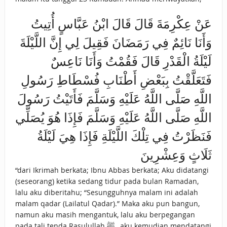
عَنْ عِكْرِمَةَ قَالَ قَالَ ابْنُ عَبَّاسٍ أُتِيتُ
وَأَنَا نَائِمٌ فِي رَمَضَانَ فَقِيلَ لِي إِنَّ اللَّيْلَةَ
لَيْلَةُ الْقَدْرِ قَالَ فَقُمْتُ وَأَنَا نَاعِسٌ
فَتَعَلَّقْتُ بِبَعْضِ أَطْنَابِ فُسْطَاطِ رَسُولِ
اللَّهِ صَلَّى اللَّهُ عَلَيْهِ وَسَلَّمَ فَأَتَيْتُ رَسُولَ
اللَّهِ صَلَّى اللَّهُ عَلَيْهِ وَسَلَّمَ فَإِذَا هُوَ يُصَلِّي
فَنَظَرْتُ فِي تِلْكَ اللَّيْلَةِ فَإِذَا هِيَ لَيْلَةُ
ثَلَاثٍ وَعِشْرِينَ
“dari Ikrimah berkata; Ibnu Abbas berkata; Aku didatangi
(seseorang) ketika sedang tidur pada bulan Ramadan,
lalu aku diberitahu; “Sesungguhnya malam ini adalah
malam qadar (Lailatul Qadar).” Maka aku pun bangun,
namun aku masih mengantuk, lalu aku berpegangan
pada tali tenda Rasulullah ﷺ , aku kemudian mendatangi