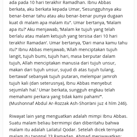
ada pada 10 hari terakhir Ramadhan. Ibnu Abbas
berkata, aku berkata kepada Umar, ‘Sesungguhnya aku
benar-benar tahu atau aku benar-benar punya dugaan
kuat di malam apa malam itu”. Umar bertanya, ‘Malam
apa itu?’ Aku menjawab, ‘Malam ke tujuh yang telah
berlalu atau malam ketujuh yang tersisa dari 10 hari
terakhir Ramadan’. Umar bertanya, ‘Dari mana kamu tahu
itu?’ Ibnu Abbas menjawab, ‘Allah menciptakan tujuh
langit, tujuh bumi, tujuh hari, masa berputar dalam
tujuh, Allah menciptakan manusia dari tujuh unsur,
makan dari tujuh unsur, sujud di atas tujuh tulang,
bertawaf sebanyak tujuh putaran, melempar jamroh
tujuh kali (dan seterusnya), Ibnu Abbas menyebut
sejumlah hal.’ Umar berkata, sungguh engkau telah
memahami perkara yang tidak kami pahami’”.
(Mushonnaf Abdul Ar-Rozzak Ash-Shon’ani juz 4 hlm 246).
Riwayat lain yang menguatkan adalah mimpi Ibnu Abbas.
Suatu malam beliau bermimpi dan diberitahu bahwa
malam itu adalah Lailatul Qodar. Setelah dicek ternyata
malam itu tanggal 23 Ramadan. Ahmad meriwayatkan;