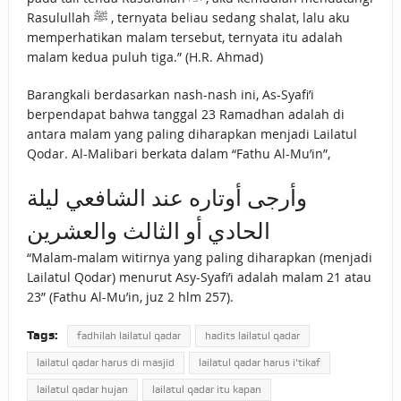
Rasulullah ﷺ , ternyata beliau sedang shalat, lalu aku
memperhatikan malam tersebut, ternyata itu adalah
malam kedua puluh tiga.” (H.R. Ahmad)
Barangkali berdasarkan nash-nash ini, As-Syafi’i
berpendapat bahwa tanggal 23 Ramadhan adalah di
antara malam yang paling diharapkan menjadi Lailatul
Qodar. Al-Malibari berkata dalam “Fathu Al-Mu’in”,
وأرجى أوتاره عند الشافعي ليلة
الحادي أو الثالث والعشرين
“Malam-malam witirnya yang paling diharapkan (menjadi
Lailatul Qodar) menurut Asy-Syafi’i adalah malam 21 atau
23” (Fathu Al-Mu’in, juz 2 hlm 257).
Tags:
fadhilah lailatul qadar
hadits lailatul qadar
lailatul qadar harus di masjid
lailatul qadar harus i'tikaf
lailatul qadar hujan
lailatul qadar itu kapan