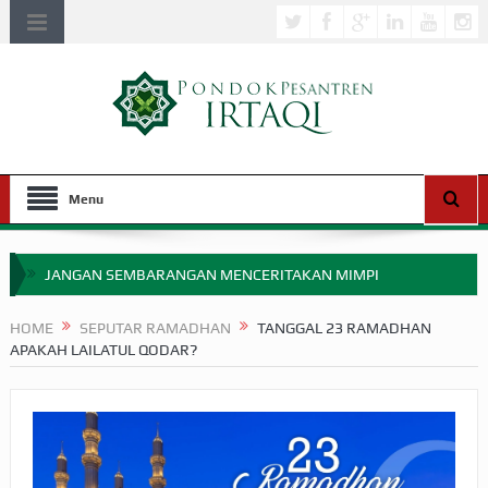
Menu
JANGAN SEMBARANGAN MENCERITAKAN MIMPI
APAKAH ULAMA SALEH PERLU MASUK SCOPUS?
HOME
SEPUTAR RAMADHAN
TANGGAL 23 RAMADHAN
APAKAH LAILATUL QODAR?
MIMPI YANG DIABAIKAN MENJELANG PERANG BADAR
APA HUKUM MEMPERCEPAT PEMBAYARAN ZAKAT
SEBELUM TIBA SAAT WAJIB?
HAKIKAT NIKMAT DI DUNIA!