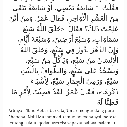
فَقُلْتُ: ” سَابِعَةٌ تَمْضِي، أَوْ سَابِعَةٌ تَبْقَى
مِنَ الْعَشْرِ الْأَوَاخِرِ، فَقَالَ عُمَرُ: وَمِنْ أَيْنَ
عَلِمْتَ ذَلِكَ؟ فَقَالَ: «خَلَقَ اللَّهُ سَبْعَ
سَمَاوَاتٍ، وَسَبْعَ أَرَضِينَ، وَسَبْعَةَ أَيَّامٍ،
وَإِنَّ الدَّهْرَ يَدُورُ فِي سَبْعٍ، وَخَلَقَ اللَّهُ
الْإِنْسَانَ مِنْ سَبْعٍ، وَيَأْكُلُ مِنْ سَبْعٍ،
وَيَسْجُدُ عَلَى سَبْعٍ، وَالطَّوَافُ بِالْبَيْتِ
سَبْعٌ، وَرَمِيُ الْجِمَارِ سَبْعٌ، لِأَشْيَاءَ
ذَكَرَهَا»، فَقَالَ عُمَرُ: لَقَدْ فَطِنْتَ لِأَمْرٍ مَا
فَطِنَّا لَهُ
Artinya : “Ibnu Abbas berkata, ‘Umar mengundang para
Shahabat Nabi Muhammad kemudian menanyai mereka
tentang lailatul qodar. Mereka sepakat bahwa malam itu