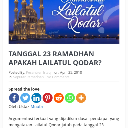
BAGAIMANA CARA MEMBAYAR ZAKAT UANG?
UANG HARAM BISA MENJADI HALAL JIKA SEBAB
KEPEMILIKANNYA BERUBAH
ISTIDLAL BATIL VS ISTIDLAL SYAR’I
TANGGAL 23 RAMADHAN
BAHASA CINTA KARENA ALLAH
APAKAH LAILATUL QODAR?
HUKUM MEMBAYAR ZAKAT DENGAN CARA MENGANGSUR
Posted By:
Pesantren Irtaqi
on:
April 25, 2018
HUKUM MEMBAYAR ZAKAT KEPADA KERABAT SENDIRI
In:
Seputar Ramadhan
No Comments
Spread the love
Oleh Ustaz
Muafa
Argumentasi terkuat yang dijadikan dasar pendapat yang
mengatakan Lailatul Qodar jatuh pada tanggal 23