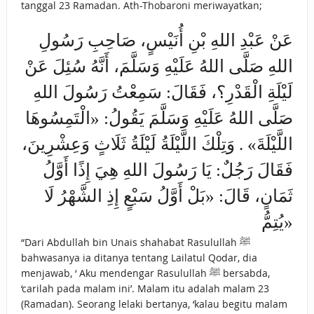
tanggal 23 Ramadan. Ath-Thobaroni meriwayatkan;
عَنْ عَبْدِ اللهِ بْنِ أُنَيْسٍ، صَاحِبِ رَسُولِ
اللهِ صَلَّى اللهُ عَلَيْهِ وَسَلَّمَ، أَنَّهُ سُئِلَ عَنْ
لَيْلَةِ الْقَدْرِ؟، فَقَالَ: سَمِعْتُ رَسُولَ اللهِ
صَلَّى اللهُ عَلَيْهِ وَسَلَّمَ يَقُولُ: «الْتَمِسُوهَا
اللَّيْلَةَ» . وَتِلْكَ اللَّيْلَةُ لَيْلَةُ ثَلَاثٍ وَعِشْرِينَ،
فَقَالَ رَجُلٌ: يَا رَسُولَ اللهِ هِيَ إِذًا أَوَّلُ
ثَمَانٍ، قَالَ: «بَلْ أَوَّلُ سَبْعٍ إِذِ الشَّهْرُ لَا
يُتِمُّ»
“Dari Abdullah bin Unais shahabat Rasulullah ﷺ
bahwasanya ia ditanya tentang Lailatul Qodar, dia
menjawab, ‘ Aku mendengar Rasulullah ﷺ bersabda,
‘carilah pada malam ini’. Malam itu adalah malam 23
(Ramadan). Seorang lelaki bertanya, ‘kalau begitu malam