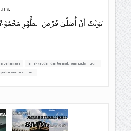
 ini,
نَوَيْتُ أَنْ أُصَلِّيَ فَرْضَ الظُّهْرِ مَجْمُوْعًا
ra berjamaah
jamak taqdim dan bermakmum pada mukim
 qashar sesuai sunnah