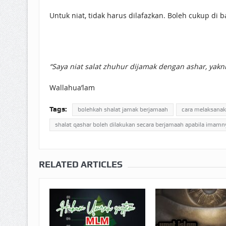
Untuk niat, tidak harus dilafazkan. Boleh cukup di b
“Saya niat salat zhuhur dijamak dengan ashar, yakn
Wallahua’lam
Tags:
bolehkah shalat jamak berjamaah
cara melaksanak
shalat qashar boleh dilakukan secara berjamaah apabila imamn
RELATED ARTICLES