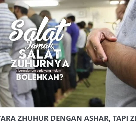
AKAT UANG?
UANG HARAM BISA MENJADI HALAL JIKA SEBAB K
’I
BAHASA CINTA KARENA ALLAH
HUKUM MEMBAYAR ZAKA
DA KERABAT SENDIRI
TARA ZHUHUR DENGAN ASHAR, TAP