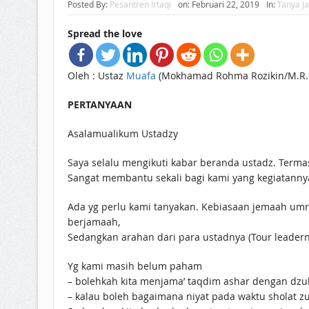
Posted By:
Pesantren Irtaqi
on:
Februari 22, 2019
In:
Tanya J
Spread the love
Oleh : Ustaz
Muafa
(Mokhamad Rohma Rozikin/M.R.R
PERTANYAAN
Asalamualikum Ustadzy
Saya selalu mengikuti kabar beranda ustadz. Termas
Sangat membantu sekali bagi kami yang kegiatanny
Ada yg perlu kami tanyakan. Kebiasaan jemaah umro
berjamaah,
Sedangkan arahan dari para ustadnya (Tour leadern
Yg kami masih belum paham
– bolehkah kita menjama’ taqdim ashar dengan dzu
– kalau boleh bagaimana niyat pada waktu sholat zu