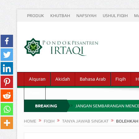
PRODUK
KHUTBAH
NAFSIYAH
USHUL FIQIH
Mu
Alquran
Akidah
Bahasa Arab
Fiqih
H
Waris
BREAKING
JANGAN SEMBARANGAN MENCE
MIMPI YANG DIABAIKAN MENJ
NEWS
HOME
FIQIH
TANYA JAWAB SINGKAT
BOLEHKAH 
APA HUKUM MEMPERCEPAT PEMB