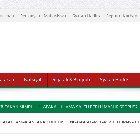
slimah
Pertanyaan Mahasiswa
Syarah Hadits
Seputar Kurban
arakah
Nafsiyah
Sejarah & Biografi
Syarah Hadits
RITAKAN MIMPI
APAKAH ULAMA SALEH PERLU MASUK SCOPUS?
ELANG PERANG BADAR
SALAT JAMAK ANTARA ZHUHUR DENGAN ASHAR, TAPI ZHUHURNYA 
AYARAN ZAKAT SEBELUM TIBA SAAT WAJIB?
HAKIKAT NIKMAT D