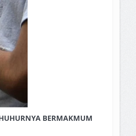
EPEMILIKANNYA BERUBAH
T DENGAN CARA MENGANGSUR
I ZHUHURNYA BERMAKMUM