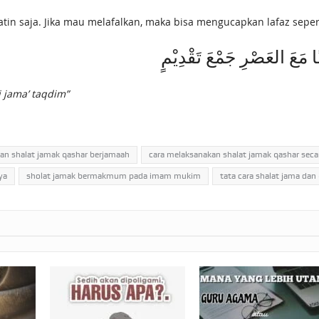
atin saja. Jika mau melafalkan, maka bisa mengucapkan lafaz seperti
 مَعَ العَصْرِ جَمْعَ تَقْدِيْمٍ
i jama’ taqdim”
an shalat jamak qashar berjamaah
cara melaksanakan shalat jamak qashar seca
ya
sholat jamak bermakmum pada imam mukim
tata cara shalat jama dan