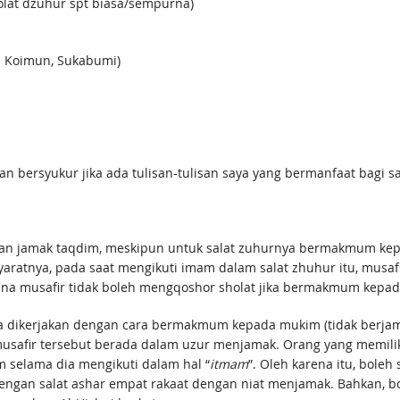
olat dzuhur spt biasa/sempurna)
 Koimun, Sukabumi)
n bersyukur jika ada tulisan-tulisan saya yang bermanfaat bagi 
gan jamak taqdim, meskipun untuk salat zuhurnya bermakmum ke
ratnya, pada saat mengikuti imam dalam salat zhuhur itu, musafir
ena musafir tidak boleh mengqoshor sholat jika bermakmum kepad
 dikerjakan dengan cara bermakmum kepada mukim (tidak berjam
musafir tersebut berada dalam uzur menjamak. Orang yang memili
selama dia mengikuti dalam hal “
itmam
”. Oleh karena itu, bol
 dengan salat ashar empat rakaat dengan niat menjamak. Bahkan, b