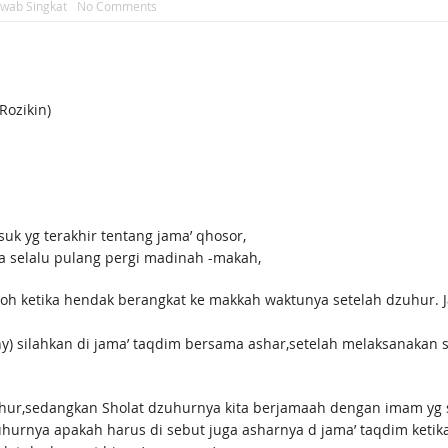
awab Singkat
No Comments
ozikin)
uk yg terakhir tentang jama’ qhosor,
a selalu pulang pergi madinah -makah,
h ketika hendak berangkat ke makkah waktunya setelah dzuhur. J
y) silahkan di jama’ taqdim bersama ashar,setelah melaksanakan 
hur,sedangkan Sholat dzuhurnya kita berjamaah dengan imam yg s
hurnya apakah harus di sebut juga asharnya d jama’ taqdim ketika