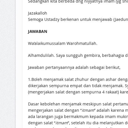
Sedangkan kita berbeda dng niyyatnya imam (yg sh
Jazakalloh
Semoga Ustadzy berkenan untuk menjawab (Jaedun
JAWABAN
Wa’alaikumussalam Warohmatullah.
Alhamdulilah. Saya sungguh gembira, berbahagia da
Jawaban pertanyaannya adalah sebagai berikut,
1.Boleh menjamak salat zhuhur dengan ashar den
dikerjakan sempurna empat dan tidak menjamak. Sya
(mengerjakan salat dengan sempurna 4 rakaat) kar
Dasar kebolehan menjamak meskipun salat pertama
mengerjakan salat dengan “
itmam
” adalah karena 
ada larangan juga bermakmum kepada imam mukim 
dengan salat “
itmam
”, setelah itu dia melanjutkan