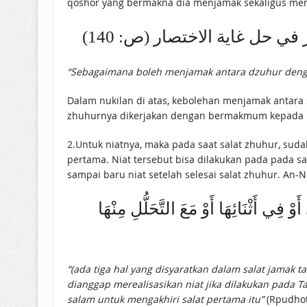
qoshor yang bermakna dia menjamak sekaligus meng
يار في حل غاية الاختصار (ص: 140
“Sebagaimana boleh menjamak antara dzuhur denga
Dalam nukilan di atas, kebolehan menjamak antara
zhuhurnya dikerjakan dengan bermakmum kepada im
2.Untuk niatnya, maka pada saat salat zhuhur, sud
pertama. Niat tersebut bisa dilakukan pada pada sa
sampai baru niat setelah selesai salat zhuhur. An-
ْ فِي أَثْنَائِهَا أَوْ مَعَ التَّحَلُّلِ مِنْهَا
“(ada tiga hal yang disyaratkan dalam salat jamak
dianggap merealisasikan niat jika dilakukan pada 
salam untuk mengakhiri salat pertama itu”
(Rpudhotu