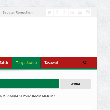
Seputar Ramadhan
Tafsir
Tanya Jawab
Tasawuf
21:04
BERMAKMUM KEPADA IMAM MUKIM?
I DUNIA!