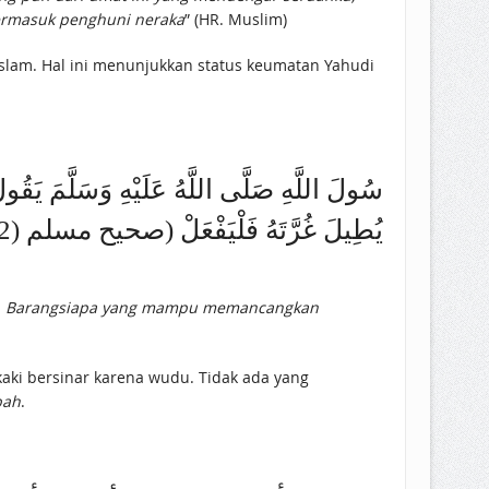
termasuk penghuni neraka
” (HR. Muslim)
يُطِيلَ غُرَّتَهُ فَلْيَفْعَلْ (صحيح مسلم (2/ 49)
du. Barangsiapa yang mampu memancangkan
bah
.