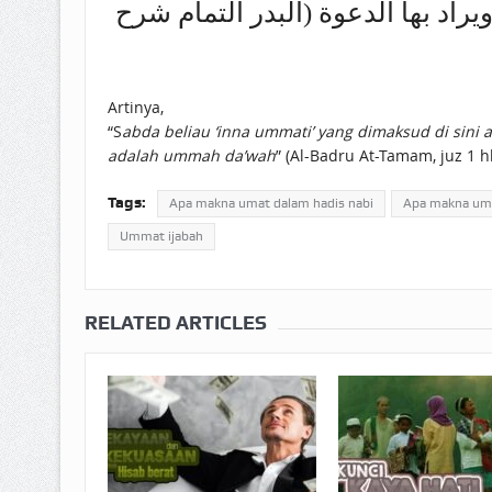
يراد بها الدعوة (البدر التمام شرح
Artinya,
“S
abda beliau ‘inna ummati’ yang dimaksud di si
adalah ummah da’wah
” (Al-Badru At-Tamam, juz 1 h
Tags:
Apa makna umat dalam hadis nabi
Apa makna umm
Ummat ijabah
RELATED ARTICLES