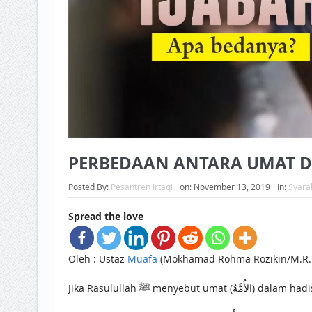
PERBEDAAN ANTARA UMAT D
Posted By:
Pesantren Irtaqi
on:
November 13, 2019
In:
Syara
Spread the love
Oleh : Ustaz
Muafa
(Mokhamad Rohma Rozikin/M.R.R
Jika Rasulullah ﷺ m