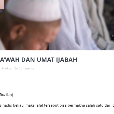
A’WAH DAN UMAT IJABAH
h Hadits
No Comments
ozikin)
enyebut umat (الأُمَّةُ) dalam hadis-hadis beliau, maka lafal tersebut bisa bermakna salah satu dar