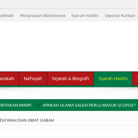
slimah
Pertanyaan Mahasiswa
Syarah Hadits
Seputar Kurban
arakah
Nafsiyah
Sejarah & Biografi
Syarah Hadits
RITAKAN MIMPI
APAKAH ULAMA SALEH PERLU MASUK SCOPUS?
ELANG PERANG BADAR
DA’WAH DAN UMAT IJABAH
AYARAN ZAKAT SEBELUM TIBA SAAT WAJIB?
HAKIKAT NIKMAT D