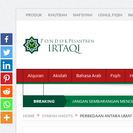
PRODUK
KHUTBAH
NAFSIYAH
USHUL FIQIH
Mu
Alquran
Akidah
Bahasa Arab
Fiqih
H
Waris
BREAKING
JANGAN SEMBARANGAN MENCE
MIMPI YANG DIABAIKAN MENJ
NEWS
HOME
SYARAH HADITS
PERBEDAAN ANTARA UMAT 
APA HUKUM MEMPERCEPAT PEMB