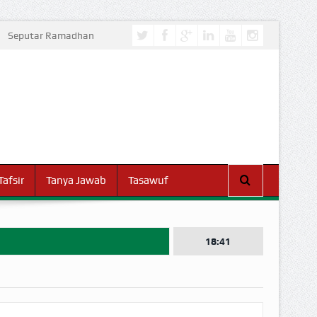
Seputar Ramadhan
Tafsir
Tanya Jawab
Tasawuf
18:41
I DUNIA!