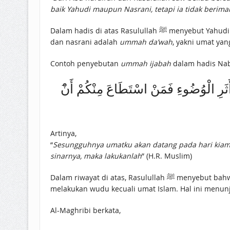
baik Yahudi maupun Nasrani, tetapi ia tidak berim
Dalam hadis di atas Rasulullah ﷺ menyebut Yahudi dan Nasrani sebagai umat beliau. Padahal mereka belum masuk Islam. Hal ini menunjukkan status keumatan Yahudi
dan nasrani adalah
ummah da’wah
, yakni umat yan
Contoh penyebutan
ummah ijabah
Artinya,
“
Sesungguhnya umatku akan datang pada hari kia
sinarnya, maka lakukanlah
” (H.R. Muslim)
Dalam riwayat di atas, Rasulullah ﷺ menyebut bahwa nanti di akhirat ada umatnya yang memilihi wajah, tangan dan kaki bersinar karena wudu. Tidak ada yang
melakukan wudu kecuali umat Islam. Hal ini menu
Al-Maghribi berkata,