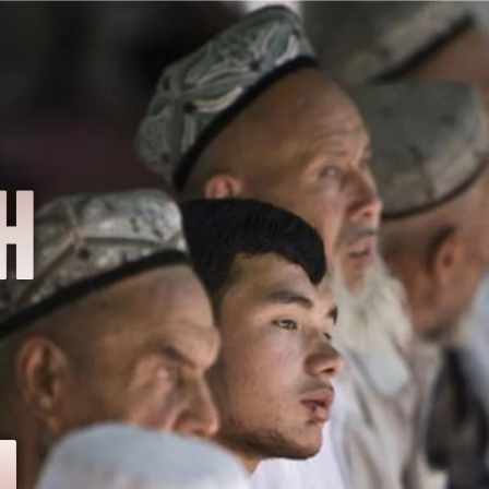
AKAT UANG?
UANG HARAM BISA MENJADI HALAL JIKA SEBAB K
’I
BAHASA CINTA KARENA ALLAH
HUKUM MEMBAYAR ZAKA
DA KERABAT SENDIRI