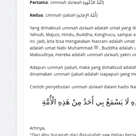
Pertama
:
Ummah da’wah
(أُمَّةُ الدَّعْوَةِ)
Kedua
:
Ummah ijabah
(أُمَّةُ الإِجَابَةِ)
Yang dimaksud
ummah da’wah
adalah umat yang di
Yahudi, Majusi, Hindu, Buddha, Konghucu, sampai ateis sekalipun. Semua uma
ini. Jadi, kita bisa mengatakan Nasrani adalah umat Nabi Muhammad ﷺ , Yahudi adalah umat nabi Muhammad ﷺ , Maj
adalah umat Nabi Muhammad ﷺ , Buddha adalah umat Nabi Muhammad ﷺ, Konghucu adalah umat Nabi Muhammad ﷺ, dan ateis adalah umat Nabi Muhammad ﷺ.
Maksudnya, mereka adalah
ummah da’wah
Adapun
ummah ijabah
, maka yang dimaksud adalah umat yang menyambut
dinamakan
ummah ijabah
Contoh penyebutan
ummah da’wah
ِ لَا يَسْمَعُ بِي أَحَدٌ مِنْ هَذِهِ الْأُمَّةِ
Artinya,
“
Dari Abu hurairah dari Rasulullah saw beliau ber