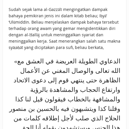
Sudah sejak lama al-Gazzālī mengingatkan dampak
bahaya pemikiran jenis ini dalam kitab beliau; Iḥyā’
‘Ulūmiddīn. Beliau menjelaskan dampak bahaya tersebut
terhadap orang awam yang gemar mengidentikkan diri
dengan al-Ḥallāj untuk meninggalkan syariat dan
meninggalkan kerja. Saat menerangkan salah satu makna
syāṭaḥāt yang diciptakan para sufi, beliau berkata,
«الدعاوي الطويلة العريضة في العشق مع
الله تعالى والوصال المغني عن الأعمال
الظاهرة حتى ينتهي قوم إلى دعوى الاتحاد
وارتفاع الحجاب والمشاهدة بالرؤية
والمشافهة بالخطاب فيقولون قيل لنا كذا
وقلنا كذا ويتشبهون فيه بالحسين بن منصور
‌الحلاج الذي صلب لأجل إطلاقه كلمات من
هذا الجنس ويستشهدون بقوله أنا الحق