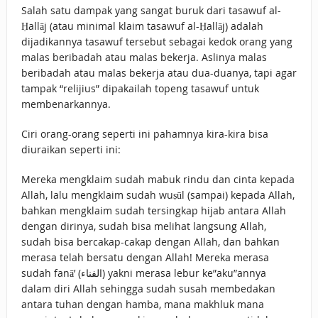
Salah satu dampak yang sangat buruk dari tasawuf al-
Ḥallāj (atau minimal klaim tasawuf al-Ḥallāj) adalah
dijadikannya tasawuf tersebut sebagai kedok orang yang
malas beribadah atau malas bekerja. Aslinya malas
beribadah atau malas bekerja atau dua-duanya, tapi agar
tampak “relijius” dipakailah topeng tasawuf untuk
membenarkannya.
Ciri orang-orang seperti ini pahamnya kira-kira bisa
diuraikan seperti ini:
Mereka mengklaim sudah mabuk rindu dan cinta kepada
Allah, lalu mengklaim sudah wuṣūl (sampai) kepada Allah,
bahkan mengklaim sudah tersingkap hijab antara Allah
dengan dirinya, sudah bisa melihat langsung Allah,
sudah bisa bercakap-cakap dengan Allah, dan bahkan
merasa telah bersatu dengan Allah! Mereka merasa
sudah fanā’ (الفناء) yakni merasa lebur ke”aku”annya
dalam diri Allah sehingga sudah susah membedakan
antara tuhan dengan hamba, mana makhluk mana