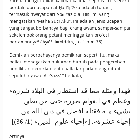
karena mengucapkan kalimat-kalimat sejenis itu. Mereka
berdalil dari ucapan al-Ḥallāj “Aku adalah tuhan”,
termasuk riwayat dari Abū Yazīd al-Bisṭāmī yang
mengatakan “Maha Suci Aku”. Ini adalah jenis ucapan
yang sangat berbahaya bagi orang awam, sampai-sampai
sekelompok orang petani meninggalkan profesi
pertaniannya” (Iḥyā’ ‘Ulūmiddīn, juz 1 hlm 36)
Demikian berbahayanya pemikiran seperti itu, maka
beliau menegaskan hukuman bunuh pada pengemban
pemikiran demikian lebih baik daripada menghidupi
sepuluh nyawa. Al-Gazzālī berkata,
«فهذا ومثله مما قد استطار في البلاد شرره
وعظم في العوام ضرره حتى من نطق
بشيء منه فقتله أفضل في دين الله من
إحياء عشرة». [«إحياء علوم الدين» (1/ 36)]
Artinya,