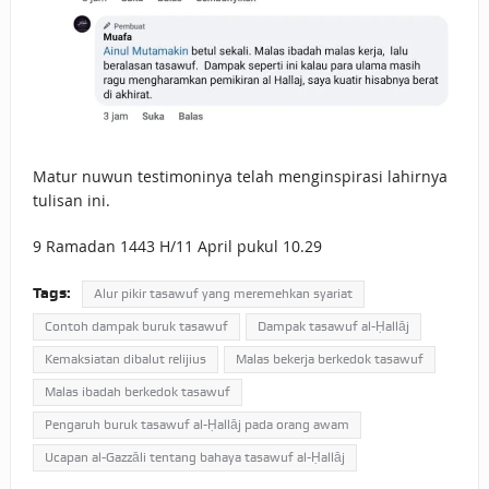
Matur nuwun testimoninya telah menginspirasi lahirnya
tulisan ini.
9 Ramadan 1443 H/11 April pukul 10.29
Tags:
Alur pikir tasawuf yang meremehkan syariat
Contoh dampak buruk tasawuf
Dampak tasawuf al-Ḥallāj
Kemaksiatan dibalut relijius
Malas bekerja berkedok tasawuf
Malas ibadah berkedok tasawuf
Pengaruh buruk tasawuf al-Ḥallāj pada orang awam
Ucapan al-Gazzāli tentang bahaya tasawuf al-Ḥallāj