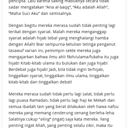
pencipta. Lalu karena saking mabuknya secara tidak
sadar mengatakan “Ana al-ḥaqq”, “Aku adalah Allah”,
“Maha Suci Aku” dan semisalnya.
Dengan begitu mereka merasa sudah tidak penting lagi
terikat dengan syariat. Malah mereka menganggap
syariat adalah hijab tebal yang menghalangi hamba
dengan Allah! Biar sempurna ketulian telinga penganut
tasawuf varian ini, pemimpin sekte mereka juga
mengajarkan bahwa ilmu ahli fikih/ulama/fukaha itu juga
hijab! Kitab-kitab ulama itu bulukan dan juga hijab!
Berdebat juga hijab! Jadi, bila tidak ingin terhijab,
tinggalkan syariat, tinggalkan ilmu ulama, tinggalkan
kitab-kitab dan tinggalkan debat!
Mereka merasa sudah tidak perlu lagi salat, tidak perlu
lagi puasa Ramadan, tidak perlu lagi haji ke Mekah dan
semua ibadah lain yang berat dilakukan oleh hawa nafsu
mereka yang memang cenderung senang berleha-leha.
Salatnya cukup “
eling
” (ingat) saja kata mereka. Yang
penting ingat Allah, yang penting selalu zikir, maka itu