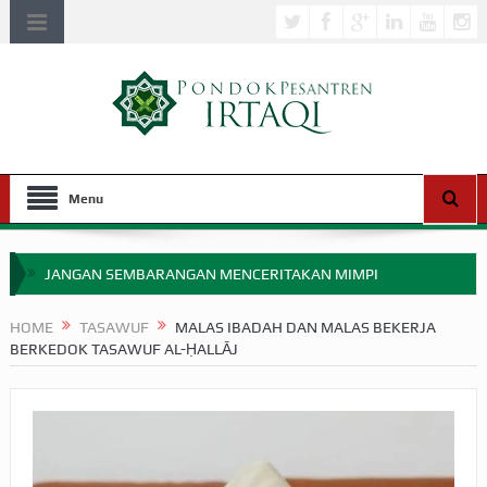
Menu
JANGAN SEMBARANGAN MENCERITAKAN MIMPI
APAKAH ULAMA SALEH PERLU MASUK SCOPUS?
HOME
TASAWUF
MALAS IBADAH DAN MALAS BEKERJA
BERKEDOK TASAWUF AL-ḤALLĀJ
MIMPI YANG DIABAIKAN MENJELANG PERANG BADAR
APA HUKUM MEMPERCEPAT PEMBAYARAN ZAKAT
SEBELUM TIBA SAAT WAJIB?
HAKIKAT NIKMAT DI DUNIA!