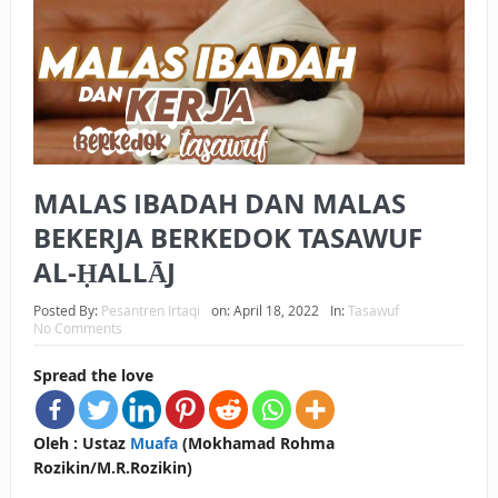
BAGAIMANA CARA MEMBAYAR ZAKAT UANG?
UANG HARAM BISA MENJADI HALAL JIKA SEBAB
KEPEMILIKANNYA BERUBAH
ISTIDLAL BATIL VS ISTIDLAL SYAR’I
MALAS IBADAH DAN MALAS
BAHASA CINTA KARENA ALLAH
BEKERJA BERKEDOK TASAWUF
HUKUM MEMBAYAR ZAKAT DENGAN CARA MENGANGSUR
AL-ḤALLĀJ
HUKUM MEMBAYAR ZAKAT KEPADA KERABAT SENDIRI
Posted By:
Pesantren Irtaqi
on:
April 18, 2022
In:
Tasawuf
No Comments
Spread the love
Oleh : Ustaz
Muafa
(Mokhamad Rohma
Rozikin/M.R.Rozikin)