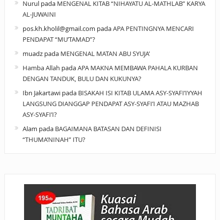
Nurul
pada
MENGENAL KITAB “NIHAYATU AL-MATHLAB” KARYA
AL-JUWAINI
pos.kh.kholil@gmail.com
pada
APA PENTINGNYA MENCARI
PENDAPAT “MU’TAMAD”?
muadz
pada
MENGENAL MATAN ABU SYUJA’
Hamba Allah
pada
APA MAKNA MEMBAWA PAHALA KURBAN
DENGAN TANDUK, BULU DAN KUKUNYA?
Ibn Jakartawi
pada
BISAKAH ISI KITAB ULAMA ASY-SYAFI’IYYAH
LANGSUNG DIANGGAP PENDAPAT ASY-SYAFI’I ATAU MAZHAB
ASY-SYAFI’I?
Alam
pada
BAGAIMANA BATASAN DAN DEFINISI
“THUMA’NINAH” ITU?