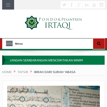
Menu
JANGAN SEMBARANGAN MENCERITAKAN MIMPI
APAKAH ULAMA SALEH PERLU MASUK SCOPUS?
HOME
TAFSIR
IBRAH DARI SURAH ‘ABASA
MIMPI YANG DIABAIKAN MENJELANG PERANG BADAR
APA HUKUM MEMPERCEPAT PEMBAYARAN ZAKAT
SEBELUM TIBA SAAT WAJIB?
HAKIKAT NIKMAT DI DUNIA!