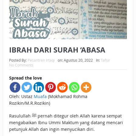
BAGAIMANA CARA MEMBAYAR ZAKAT UANG?
UANG HARAM BISA MENJADI HALAL JIKA SEBAB
KEPEMILIKANNYA BERUBAH
ISTIDLAL BATIL VS ISTIDLAL SYAR’I
IBRAH DARI SURAH ‘ABASA
BAHASA CINTA KARENA ALLAH
Posted By:
Pesantren Irtaqi
on:
Agustus 20, 2022
In:
Tafsir
No Comments
HUKUM MEMBAYAR ZAKAT DENGAN CARA MENGANGSUR
Spread the love
HUKUM MEMBAYAR ZAKAT KEPADA KERABAT SENDIRI
Oleh: Ustaz
Muafa
(Mokhamad Rohma
Rozikin/M.R.Rozikin)
Rasulullah ﷺ pernah ditegur oleh Allah karena sempat
mengabaikan Ibnu Ummi Maktum yang datang mencari
petunjuk Allah dan ingin menyucikan diri.