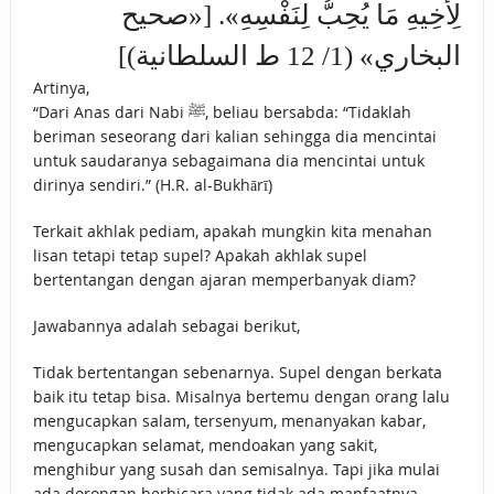
‌لِأَخِيهِ ‌مَا ‌يُحِبُّ لِنَفْسِهِ». [«صحيح
البخاري» (1/ 12 ط السلطانية)]
Artinya,
“Dari Anas dari Nabi ﷺ, beliau bersabda: “Tidaklah
beriman seseorang dari kalian sehingga dia mencintai
untuk saudaranya sebagaimana dia mencintai untuk
dirinya sendiri.” (H.R. al-Bukhārī)
Terkait akhlak pediam, apakah mungkin kita menahan
lisan tetapi tetap supel? Apakah akhlak supel
bertentangan dengan ajaran memperbanyak diam?
Jawabannya adalah sebagai berikut,
Tidak bertentangan sebenarnya. Supel dengan berkata
baik itu tetap bisa. Misalnya bertemu dengan orang lalu
mengucapkan salam, tersenyum, menanyakan kabar,
mengucapkan selamat, mendoakan yang sakit,
menghibur yang susah dan semisalnya. Tapi jika mulai
ada dorongan berbicara yang tidak ada manfaatnya,