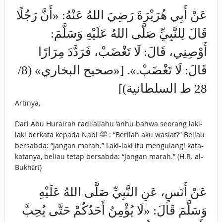
عَنْ ‌أَبِي هُرَيْرَةَ رَضِيَ اللهُ عَنْهُ: «أَنَّ رَجُلًا
قَالَ لِلنَّبِيِّ صَلَّى اللهُ عَلَيْهِ وَسَلَّمَ:
أَوْصِنِي، قَالَ: ‌لَا ‌تَغْضَبْ، فَرَدَّدَ مِرَارًا
قَالَ: ‌لَا ‌تَغْضَبْ.». [«صحيح البخاري» (8/
28 ط السلطانية)]
Artinya,
Dari Abu Hurairah radliallahu ‘anhu bahwa seorang laki-
laki berkata kepada Nabi ﷺ : “Berilah aku wasiat?” Beliau
bersabda: “Jangan marah.” Laki-laki itu mengulangi kata-
katanya, beliau tetap bersabda: “Jangan marah.” (H.R. al-
Bukhārī)
عَنْ ‌أَنَسٍ، عَنِ النَّبِيِّ صَلَّى اللهُ عَلَيْهِ
وَسَلَّمَ قَالَ: «لَا يُؤْمِنُ أَحَدُكُمْ حَتَّى ‌يُحِبَّ