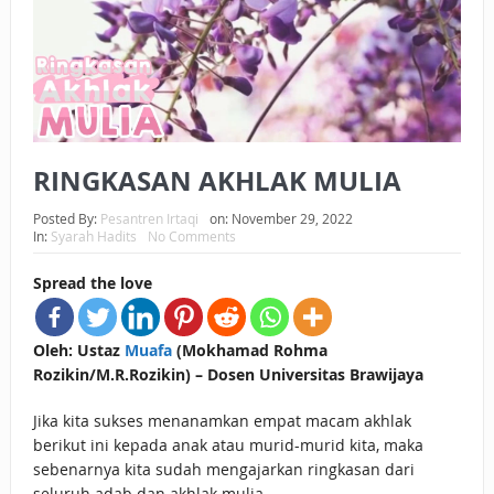
BAGAIMANA CARA MEMBAYAR ZAKAT UANG?
UANG HARAM BISA MENJADI HALAL JIKA SEBAB
KEPEMILIKANNYA BERUBAH
ISTIDLAL BATIL VS ISTIDLAL SYAR’I
RINGKASAN AKHLAK MULIA
BAHASA CINTA KARENA ALLAH
Posted By:
Pesantren Irtaqi
on:
November 29, 2022
In:
Syarah Hadits
No Comments
HUKUM MEMBAYAR ZAKAT DENGAN CARA MENGANGSUR
Spread the love
HUKUM MEMBAYAR ZAKAT KEPADA KERABAT SENDIRI
Oleh: Ustaz
Muafa
(Mokhamad Rohma
Rozikin/M.R.Rozikin) – Dosen Universitas Brawijaya
Jika kita sukses menanamkan empat macam akhlak
berikut ini kepada anak atau murid-murid kita, maka
sebenarnya kita sudah mengajarkan ringkasan dari
seluruh adab dan akhlak mulia,