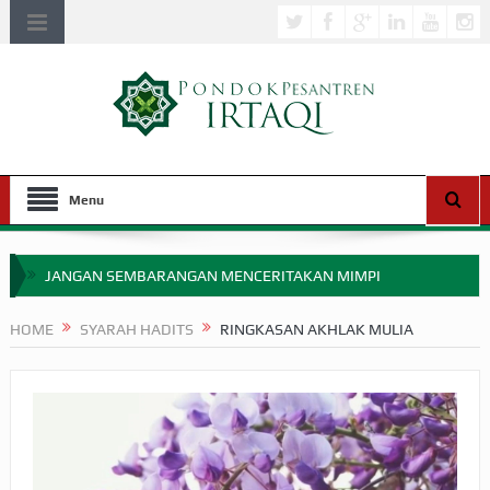
Menu
JANGAN SEMBARANGAN MENCERITAKAN MIMPI
APAKAH ULAMA SALEH PERLU MASUK SCOPUS?
HOME
SYARAH HADITS
RINGKASAN AKHLAK MULIA
MIMPI YANG DIABAIKAN MENJELANG PERANG BADAR
APA HUKUM MEMPERCEPAT PEMBAYARAN ZAKAT
SEBELUM TIBA SAAT WAJIB?
HAKIKAT NIKMAT DI DUNIA!