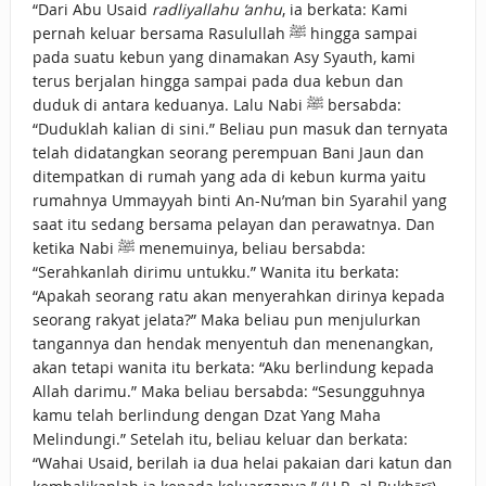
“Dari Abu Usaid
radliyallahu ‘anhu
, ia berkata: Kami
pernah keluar bersama Rasulullah ﷺ hingga sampai
pada suatu kebun yang dinamakan Asy Syauth, kami
terus berjalan hingga sampai pada dua kebun dan
duduk di antara keduanya. Lalu Nabi ﷺ bersabda:
“Duduklah kalian di sini.” Beliau pun masuk dan ternyata
telah didatangkan seorang perempuan Bani Jaun dan
ditempatkan di rumah yang ada di kebun kurma yaitu
rumahnya Ummayyah binti An-Nu’man bin Syarahil yang
saat itu sedang bersama pelayan dan perawatnya. Dan
ketika Nabi ﷺ menemuinya, beliau bersabda:
“Serahkanlah dirimu untukku.” Wanita itu berkata:
“Apakah seorang ratu akan menyerahkan dirinya kepada
seorang rakyat jelata?” Maka beliau pun menjulurkan
tangannya dan hendak menyentuh dan menenangkan,
akan tetapi wanita itu berkata: “Aku berlindung kepada
Allah darimu.” Maka beliau bersabda: “Sesungguhnya
kamu telah berlindung dengan Dzat Yang Maha
Melindungi.” Setelah itu, beliau keluar dan berkata:
“Wahai Usaid, berilah ia dua helai pakaian dari katun dan