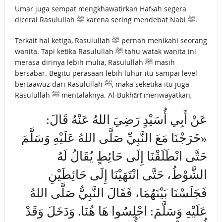
Umar juga sempat mengkhawatirkan Hafṣah segera
dicerai Rasulullah ﷺ karena sering mendebat Nabi ﷺ.
Terkait hal ketiga, Rasulullah ﷺ pernah menikahi seorang
wanita. Tapi ketika Rasulullah ﷺ tahu watak wanita ini
merasa dirinya lebih mulia, Rasulullah ﷺ masih
bersabar. Begitu perasaan lebih luhur itu sampai level
bertaawuz dari Rasulullah ﷺ, maka seketika itu juga
Rasulullah ﷺ mentalaknya. Al-Bukhārī meriwayatkan,
عَنْ ‌أَبِي أُسَيْدٍ رَضِيَ اللهُ عَنْهُ قَالَ:
«خَرَجْنَا مَعَ النَّبِيِّ صَلَّى اللهُ عَلَيْهِ وَسَلَّمَ
حَتَّى انْطَلَقْنَا إِلَى حَائِطٍ يُقَالُ لَهُ
الشَّوْطُ، حَتَّى انْتَهَيْنَا إِلَى حَائِطَيْنِ
فَجَلَسْنَا بَيْنَهُمَا، فَقَالَ النَّبِيُّ صَلَّى اللهُ
عَلَيْهِ وَسَلَّمَ: اجْلِسُوا هَا هُنَا. وَدَخَلَ وَقَدْ