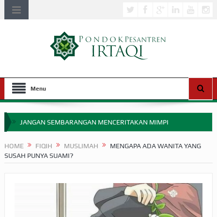
Menu
JANGAN SEMBARANGAN MENCERITAKAN MIMPI
APAKAH ULAMA SALEH PERLU MASUK SCOPUS?
HOME
FIQIH
MUSLIMAH
MENGAPA ADA WANITA YANG
SUSAH PUNYA SUAMI?
MIMPI YANG DIABAIKAN MENJELANG PERANG BADAR
APA HUKUM MEMPERCEPAT PEMBAYARAN ZAKAT
SEBELUM TIBA SAAT WAJIB?
HAKIKAT NIKMAT DI DUNIA!