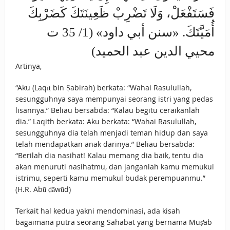
فَسَتَفْعَلْ، وَلَا تَضْرِبْ ظَعِينَتَكَ كَضَرْبِكَ
أُمَيَّتَكَ. «سنن أبي داود» (1/ 35 ت
محيي الدين عبد الحميد)
Artinya,
“Aku (Laqīṭ bin Ṣabirah) berkata: “Wahai Rasulullah,
sesungguhnya saya mempunyai seorang istri yang pedas
lisannya.” Beliau bersabda: “Kalau begitu ceraikanlah
dia.” Laqith berkata: Aku berkata: “Wahai Rasulullah,
sesungguhnya dia telah menjadi teman hidup dan saya
telah mendapatkan anak darinya.” Beliau bersabda:
“Berilah dia nasihat! Kalau memang dia baik, tentu dia
akan menuruti nasihatmu, dan janganlah kamu memukul
istrimu, seperti kamu memukul budak perempuanmu.”
(H.R. Abū ḍāwūd)
Terkait hal kedua yakni mendominasi, ada kisah
bagaimana putra seorang Sahabat yang bernama Muṣ‘ab