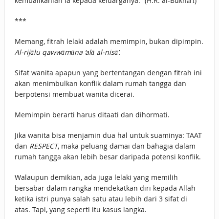
kembalikanlah ia kepada keluarganya.” (H.R. al-Bukhārī)
***
Memang, fitrah lelaki adalah memimpin, bukan dipimpin.
Al-rijālu qawwāmūna ‘alā al-nisā’
.
Sifat wanita apapun yang bertentangan dengan fitrah ini
akan menimbulkan konflik dalam rumah tangga dan
berpotensi membuat wanita dicerai.
Memimpin berarti harus ditaati dan dihormati.
Jika wanita bisa menjamin dua hal untuk suaminya: TAAT
dan
RESPECT
, maka peluang damai dan bahagia dalam
rumah tangga akan lebih besar daripada potensi konflik.
Walaupun demikian, ada juga lelaki yang memilih
bersabar dalam rangka mendekatkan diri kepada Allah
ketika istri punya salah satu atau lebih dari 3 sifat di
atas. Tapi, yang seperti itu kasus langka.