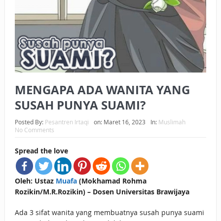
BAGAIMANA CARA MEMBAYAR ZAKAT UANG?
UANG HARAM BISA MENJADI HALAL JIKA SEBAB
KEPEMILIKANNYA BERUBAH
ISTIDLAL BATIL VS ISTIDLAL SYAR’I
MENGAPA ADA WANITA YANG
BAHASA CINTA KARENA ALLAH
SUSAH PUNYA SUAMI?
HUKUM MEMBAYAR ZAKAT DENGAN CARA MENGANGSUR
Posted By:
Pesantren Irtaqi
on:
Maret 16, 2023
In:
Muslimah
HUKUM MEMBAYAR ZAKAT KEPADA KERABAT SENDIRI
No Comments
Spread the love
Oleh: Ustaz
Muafa
(Mokhamad Rohma
Rozikin/M.R.Rozikin) – Dosen Universitas Brawijaya
Ada 3 sifat wanita yang membuatnya susah punya suami