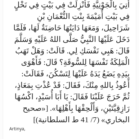
أُتِيَ بِالْجَوْنِيَّةِ فَأُنْزِلَتْ فِي بَيْتٍ فِي نَخْلٍ
فِي بَيْتِ أُمَيْمَةَ بِنْتِ النُّعْمَانِ بْنِ
شَرَاحِيلَ، وَمَعَهَا دَايَتُهَا حَاضِنَةٌ لَهَا، فَلَمَّا
دَخَلَ عَلَيْهَا النَّبِيُّ صَلَّى اللهُ عَلَيْهِ وَسَلَّمَ
قَالَ: هَبِي نَفْسَكِ لِي. قَالَتْ: وَهَلْ تَهَبُ
الْمَلِكَةُ نَفْسَهَا لِلسُّوقَةِ؟ قَالَ: فَأَهْوَى
بِيَدِهِ يَضَعُ يَدَهُ عَلَيْهَا لِتَسْكُنَ، فَقَالَتْ:
أَعُوذُ بِاللهِ مِنْكَ، فَقَالَ: قَدْ عُذْتِ بِمَعَاذٍ،
ثُمَّ خَرَجَ عَلَيْنَا فَقَالَ: يَا أَبَا أُسَيْدٍ، اكْسُهَا
رَازِقِيَّتَيْنِ، وَأَلْحِقْهَا بِأَهْلِهَا». [«صحيح
البخاري» (7/ 41 ط السلطانية)]
Artinya,