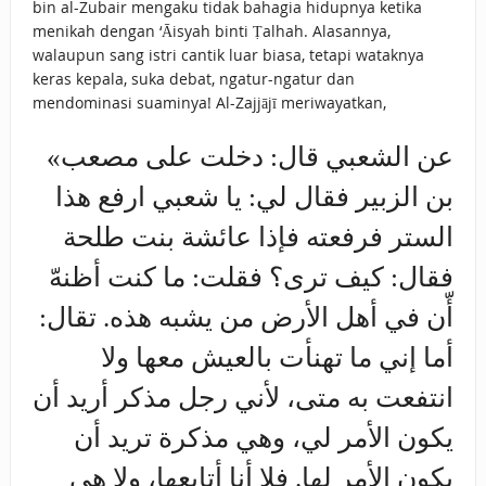
bin al-Zubair mengaku tidak bahagia hidupnya ketika
menikah dengan ‘Āisyah binti Ṭalhah. Alasannya,
walaupun sang istri cantik luar biasa, tetapi wataknya
keras kepala, suka debat, ngatur-ngatur dan
mendominasi suaminya! Al-Zajjājī meriwayatkan,
«عن الشعبي قال: دخلت على مصعب
بن الزبير فقال لي: يا ‌شعبي ‌ارفع ‌هذا
‌الستر فرفعته فإذا عائشة بنت طلحة
فقال: كيف ترى؟ فقلت: ما كنت أظنهّ
أّن في أهل الأرض من يشبه هذه. تقال:
أما إني ما تهنأت بالعيش معها ولا
انتفعت به متى، لأني رجل مذكر أريد أن
يكون الأمر لي، وهي مذكرة تريد أن
يكون الأمر لها. فلا أنا أتابعها، ولا هي