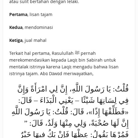
atau sulit bertahan dengan lelaki.
Pertama
, lisan tajam
Kedua
, mendominasi
Ketiga
, jual mahal
Terkait hal pertama, Rasulullah ﷺ pernah
merekomendasikan kepada Laqīṭ bin Ṣabirah untuk
mentalak istrinya karena Laqīṭ mengadu bahwa lisan
istrinya tajam. Abū Dāwūd meriwayatkan,
قُلْتُ: يَا رَسُولَ اللَّهِ، إِنَّ لِي امْرَأَةً وَإِنَّ
فِي لِسَانِهَا شَيْئًا – يَعْنِي الْبَذَاءَ – قَالَ:
«‌فَطَلِّقْهَا ‌إِذًا»، قَالَ: قُلْتُ: يَا رَسُولَ اللَّهِ
إِنَّ لَهَا صُحْبَةً، وَلِي مِنْهَا وَلَدٌ، قَالَ: ”
فَمُرْهَا يَقُولُ: عِظْهَا فَإِنْ يَكُ فِيهَا خَيْرٌ