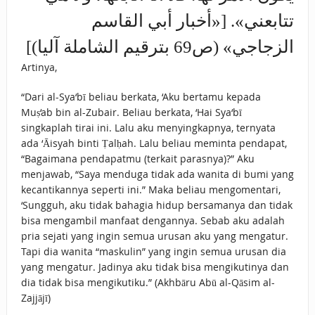
تتابعني». [«أخبار أبي القاسم
الزجاجي» (ص69 بترقيم الشاملة آليا)]
Artinya,
“Dari al-Sya‘bī beliau berkata, ‘Aku bertamu kepada
Muṣ‘ab bin al-Zubair. Beliau berkata, ‘Hai Sya‘bī
singkaplah tirai ini. Lalu aku menyingkapnya, ternyata
ada ‘Āisyah binti Ṭalḥah. Lalu beliau meminta pendapat,
“Bagaimana pendapatmu (terkait parasnya)?” Aku
menjawab, “Saya menduga tidak ada wanita di bumi yang
kecantikannya seperti ini.” Maka beliau mengomentari,
‘Sungguh, aku tidak bahagia hidup bersamanya dan tidak
bisa mengambil manfaat dengannya. Sebab aku adalah
pria sejati yang ingin semua urusan aku yang mengatur.
Tapi dia wanita “maskulin” yang ingin semua urusan dia
yang mengatur. Jadinya aku tidak bisa mengikutinya dan
dia tidak bisa mengikutiku.” (Akhbāru Abū al-Qāsim al-
Zajjājī)