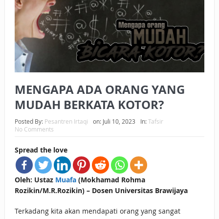
BAGAIMANA CARA MEMBAYAR ZAKAT UANG?
UANG HARAM BISA MENJADI HALAL JIKA SEBAB
KEPEMILIKANNYA BERUBAH
ISTIDLAL BATIL VS ISTIDLAL SYAR’I
MENGAPA ADA ORANG YANG
BAHASA CINTA KARENA ALLAH
MUDAH BERKATA KOTOR?
HUKUM MEMBAYAR ZAKAT DENGAN CARA MENGANGSUR
Posted By:
Pesantren Irtaqi
on:
Juli 10, 2023
In:
Tafsir
HUKUM MEMBAYAR ZAKAT KEPADA KERABAT SENDIRI
No Comments
Spread the love
Oleh: Ustaz
Muafa
(Mokhamad Rohma
Rozikin/M.R.Rozikin) – Dosen Universitas Brawijaya
Terkadang kita akan mendapati orang yang sangat