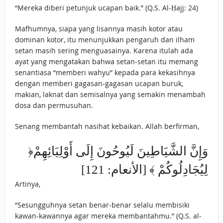
“Mereka diberi petunjuk ucapan baik.” (Q.S. Al-Ḥajj: 24)
Mafhumnya, siapa yang lisannya masih kotor atau
dominan kotor, itu menunjukkan pengaruh dan ilham
setan masih sering menguasainya. Karena itulah ada
ayat yang mengatakan bahwa setan-setan itu memang
senantiasa “memberi wahyu” kepada para kekasihnya
dengan memberi gagasan-gagasan ucapan buruk,
makian, laknat dan semisalnya yang semakin menambah
dosa dan permusuhan.
Senang membantah nasihat kebaikan. Allah berfirman,
﴿وَإِنَّ الشَّيَاطِينَ ‌لَيُوحُونَ إِلَى أَوْلِيَائِهِمْ
لِيُجَادِلُوكُمْ ﴾ [الأنعام: 121]
Artinya,
“Sesungguhnya setan benar-benar selalu membisiki
kawan-kawannya agar mereka membantahmu.” (Q.S. al-