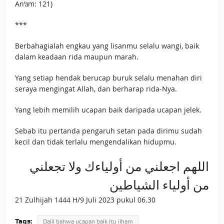
An‘ām: 121)
***
Berbahagialah engkau yang lisanmu selalu wangi, baik
dalam keadaan rida maupun marah.
Yang setiap hendak berucap buruk selalu menahan diri
seraya mengingat Allah, dan berharap rida-Nya.
Yang lebih memilih ucapan baik daripada ucapan jelek.
Sebab itu pertanda pengaruh setan pada dirimu sudah
kecil dan tidak terlalu mengendalikan hidupmu.
اللهم اجعلني من أولياءك ولا تجعلني
من أولياء الشياطين
21 Zulhijah 1444 H/9 Juli 2023 pukul 06.30
Tags:
Dalil bahwa ucapan baik itu ilham