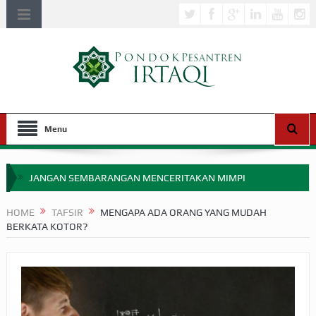
Menu
JANGAN SEMBARANGAN MENCERITAKAN MIMPI
APAKAH ULAMA SALEH PERLU MASUK SCOPUS?
HOME
TAFSIR
MENGAPA ADA ORANG YANG MUDAH
BERKATA KOTOR?
MIMPI YANG DIABAIKAN MENJELANG PERANG BADAR
APA HUKUM MEMPERCEPAT PEMBAYARAN ZAKAT
SEBELUM TIBA SAAT WAJIB?
HAKIKAT NIKMAT DI DUNIA!