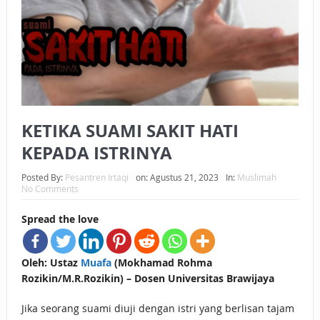
BAGAIMANA CARA MEMBAYAR ZAKAT UANG?
UANG HARAM BISA MENJADI HALAL JIKA SEBAB
KEPEMILIKANNYA BERUBAH
ISTIDLAL BATIL VS ISTIDLAL SYAR’I
KETIKA SUAMI SAKIT HATI
BAHASA CINTA KARENA ALLAH
KEPADA ISTRINYA
HUKUM MEMBAYAR ZAKAT DENGAN CARA MENGANGSUR
Posted By:
Pesantren Irtaqi
on:
Agustus 21, 2023
In:
Muslimah
HUKUM MEMBAYAR ZAKAT KEPADA KERABAT SENDIRI
No Comments
Spread the love
Oleh: Ustaz
Muafa
(Mokhamad Rohma
Rozikin/M.R.Rozikin) – Dosen Universitas Brawijaya
Jika seorang suami diuji dengan istri yang berlisan tajam