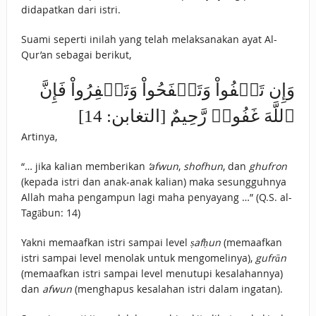
didapatkan dari istri.
Suami seperti inilah yang telah melaksanakan ayat Al-
Qur’an sebagai berikut,
وَإِن ‌تَعۡفُواْ ‌وَتَصۡفَحُواْ ‌وَتَغۡفِرُواْ فَإِنَّ
ٱللَّهَ غَفُورٞ رَّحِيمٌ [التغابن: 14]
Artinya,
“… jika kalian memberikan
‘afwun
,
shofhun
, dan
ghufron
(kepada istri dan anak-anak kalian) maka sesungguhnya
Allah maha pengampun lagi maha penyayang …” (Q.S. al-
Tagābun: 14)
Yakni memaafkan istri sampai level
ṣafḥun
(memaafkan
istri sampai level menolak untuk mengomelinya),
gufrān
(memaafkan istri sampai level menutupi kesalahannya)
dan
afwun
(menghapus kesalahan istri dalam ingatan).