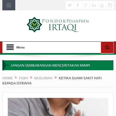
Menu
JANGAN SEMBARANGAN MENCERITAKAN MIMPI
APAKAH ULAMA SALEH PERLU MASUK SCOPUS?
HOME
FIQIH
MUSLIMAH
KETIKA SUAMI SAKIT HATI
KEPADA ISTRINYA
MIMPI YANG DIABAIKAN MENJELANG PERANG BADAR
APA HUKUM MEMPERCEPAT PEMBAYARAN ZAKAT
SEBELUM TIBA SAAT WAJIB?
HAKIKAT NIKMAT DI DUNIA!