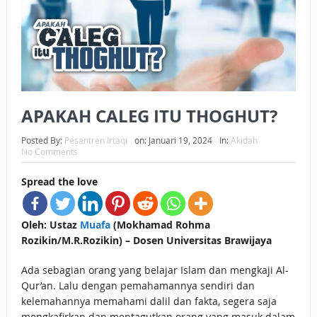
BAGAIMANA CARA MEMBAYAR ZAKAT UANG?
UANG HARAM BISA MENJADI HALAL JIKA SEBAB
KEPEMILIKANNYA BERUBAH
ISTIDLAL BATIL VS ISTIDLAL SYAR’I
APAKAH CALEG ITU THOGHUT?
BAHASA CINTA KARENA ALLAH
Posted By:
Pesantren Irtaqi
on:
Januari 19, 2024
In:
Akidah
No Comments
HUKUM MEMBAYAR ZAKAT DENGAN CARA MENGANGSUR
Spread the love
HUKUM MEMBAYAR ZAKAT KEPADA KERABAT SENDIRI
Oleh: Ustaz
Muafa
(Mokhamad Rohma
Rozikin/M.R.Rozikin) – Dosen Universitas Brawijaya
Ada sebagian orang yang belajar Islam dan mengkaji Al-
Qur’an. Lalu dengan pemahamannya sendiri dan
kelemahannya memahami dalil dan fakta, segera saja
mengkafirkan dan mentagutkan orang yang masuk dalam