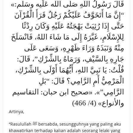
«قَالَ رَسُولُ اللهِ صَلى الله عَلَيه وسَلم:
“إِنَّ مَا أَتَخَوَّفُ عَلَيْكُمْ رَجُلٌ قَرَأَ الْقُرْآنَ
حَتَّى إِذَا رُئِيَتْ بَهْجَتُهُ عَلَيْهِ وَكَانَ رِدْئًا
لِلإِسْلَامِ، غَيَّرَهُ إِلَى مَا شَاءَ اللهُ، فَانْسَلَخَ
مِنْهُ وَنَبَذَهُ وَرَاءَ ظَهْرِهِ، وَسَعَى عَلَى
جَارِهِ بِالسَّيْفِ، وَرَمَاهُ بِالشِّرْكِ”، قَالَ:
قُلْتُ: يَا نَبِيَّ اللهِ، أَيُّهُمَا أَوْلَى بِالشِّرْكِ،
الْمَرْمِيُّ أَمِ الرَّامِي؟ قَالَ: “‌بَلِ
‌الرَّامِي”». «صحيح ابن حبان: التقاسيم
والأنواع» (4/ 466)
Artinya,
“Rasulullah ﷺ bersabda, sesungguhnya yang paling aku
khawatirkan terhadap kalian adalah seorang lelaki yang