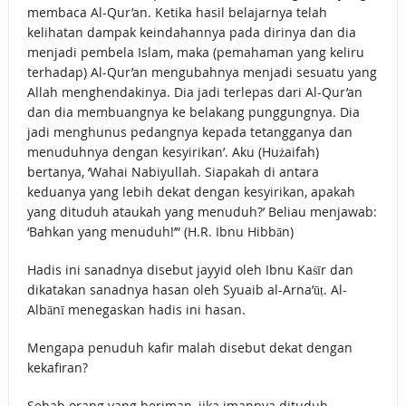
membaca Al-Qur’an. Ketika hasil belajarnya telah
kelihatan dampak keindahannya pada dirinya dan dia
menjadi pembela Islam, maka (pemahaman yang keliru
terhadap) Al-Qur’an mengubahnya menjadi sesuatu yang
Allah menghendakinya. Dia jadi terlepas dari Al-Qur’an
dan dia membuangnya ke belakang punggungnya. Dia
jadi menghunus pedangnya kepada tetangganya dan
menuduhnya dengan kesyirikan’. Aku (Hużaifah)
bertanya, ‘Wahai Nabiyullah. Siapakah di antara
keduanya yang lebih dekat dengan kesyirikan, apakah
yang dituduh ataukah yang menuduh?’ Beliau menjawab:
‘Bahkan yang menuduh!’” (H.R. Ibnu Hibbān)
Hadis ini sanadnya disebut jayyid oleh Ibnu Kaṡīr dan
dikatakan sanadnya hasan oleh Syuaib al-Arna’ūṭ. Al-
Albānī menegaskan hadis ini hasan.
Mengapa penuduh kafir malah disebut dekat dengan
kekafiran?
Sebab orang yang beriman, jika imannya dituduh