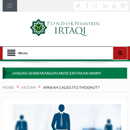
Menu
JANGAN SEMBARANGAN MENCERITAKAN MIMPI
APAKAH ULAMA SALEH PERLU MASUK SCOPUS?
HOME
AKIDAH
APAKAH CALEG ITU THOGHUT?
MIMPI YANG DIABAIKAN MENJELANG PERANG BADAR
APA HUKUM MEMPERCEPAT PEMBAYARAN ZAKAT
SEBELUM TIBA SAAT WAJIB?
HAKIKAT NIKMAT DI DUNIA!