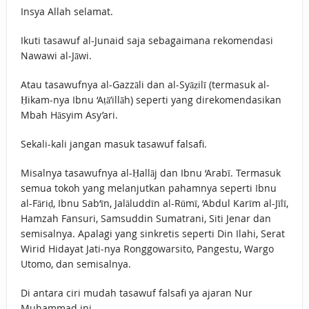
Insya Allah selamat.
Ikuti tasawuf al-Junaid saja sebagaimana rekomendasi
Nawawi al-Jāwi.
Atau tasawufnya al-Gazzāli dan al-Syāẓilī (termasuk al-
Ḥikam-nya Ibnu ‘Aṭā’illāh) seperti yang direkomendasikan
Mbah Hāsyim Asy’ari.
Sekali-kali jangan masuk tasawuf falsafi.
Misalnya tasawufnya al-Ḥallāj dan Ibnu ‘Arabī. Termasuk
semua tokoh yang melanjutkan pahamnya seperti Ibnu
al-Fāriḍ, Ibnu Sab‘īn, Jalāluddīn al-Rūmī, ‘Abdul Karīm al-Jīlī,
Hamzah Fansuri, Samsuddin Sumatrani, Siti Jenar dan
semisalnya. Apalagi yang sinkretis seperti Din Ilahi, Serat
Wirid Hidayat Jati-nya Ronggowarsito, Pangestu, Wargo
Utomo, dan semisalnya.
Di antara ciri mudah tasawuf falsafi ya ajaran Nur
Muhammad ini.