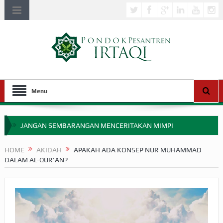
Menu
JANGAN SEMBARANGAN MENCERITAKAN MIMPI
APAKAH ULAMA SALEH PERLU MASUK SCOPUS?
HOME
AKIDAH
APAKAH ADA KONSEP NUR MUHAMMAD
DALAM AL-QUR’AN?
MIMPI YANG DIABAIKAN MENJELANG PERANG BADAR
APA HUKUM MEMPERCEPAT PEMBAYARAN ZAKAT
SEBELUM TIBA SAAT WAJIB?
HAKIKAT NIKMAT DI DUNIA!