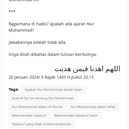
***
Bagaimana di hadis? apakah ada ajaran Nur
Muhammad?
Jawabannya adalah tidak ada.
Insya Allah dibahas dalam tulisan berikutnya.
اللهم اهدنا فيمن هديت
20 Januari 2024/ 9 Rajab 1445 H pukul 20.13
Tags:
Apakah Nur Muhammad akidah Islam
Ayat Al-Qur’an tentang Nur Muhammad
Nur Muhammad dalam Al-Qur’an
Nur Muhammad dalam tafsir
Rekomendasi tasawuf
Rekomendasi tasawuf sahih
Tasawuf yang tidak direkomendasikan