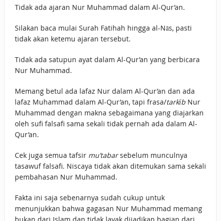
Tidak ada ajaran Nur Muhammad dalam Al-Qur’an.
Silakan baca mulai Surah Fatihah hingga al-Nās, pasti
tidak akan ketemu ajaran tersebut.
Tidak ada satupun ayat dalam Al-Qur’an yang berbicara
Nur Muhammad.
Memang betul ada lafaz Nur dalam Al-Qur’an dan ada
lafaz Muhammad dalam Al-Qur’an, tapi frasa/
tarkīb
Nur
Muhammad dengan makna sebagaimana yang diajarkan
oleh sufi falsafi sama sekali tidak pernah ada dalam Al-
Qur’an.
Cek juga semua tafsir
mu’tabar
sebelum munculnya
tasawuf falsafi. Niscaya tidak akan ditemukan sama sekali
pembahasan Nur Muhammad.
Fakta ini saja sebenarnya sudah cukup untuk
menunjukkan bahwa gagasan Nur Muhammad memang
bukan dari Islam dan tidak layak dijadikan bagian dari