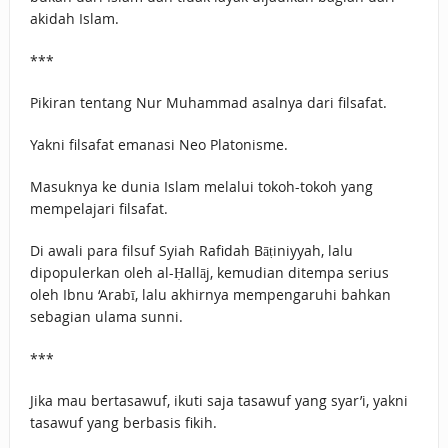
akidah Islam.
***
Pikiran tentang Nur Muhammad asalnya dari filsafat.
Yakni filsafat emanasi Neo Platonisme.
Masuknya ke dunia Islam melalui tokoh-tokoh yang
mempelajari filsafat.
Di awali para filsuf Syiah Rafidah Bāṭiniyyah, lalu
dipopulerkan oleh al-Ḥallāj, kemudian ditempa serius
oleh Ibnu ‘Arabī, lalu akhirnya mempengaruhi bahkan
sebagian ulama sunni.
***
Jika mau bertasawuf, ikuti saja tasawuf yang syar’i, yakni
tasawuf yang berbasis fikih.