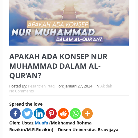
BAGAIMANA CARA MEMBAYAR ZAKAT UANG?
UANG HARAM BISA MENJADI HALAL JIKA SEBAB
KEPEMILIKANNYA BERUBAH
ISTIDLAL BATIL VS ISTIDLAL SYAR’I
APAKAH ADA KONSEP NUR
BAHASA CINTA KARENA ALLAH
MUHAMMAD DALAM AL-
HUKUM MEMBAYAR ZAKAT DENGAN CARA MENGANGSUR
QUR’AN?
HUKUM MEMBAYAR ZAKAT KEPADA KERABAT SENDIRI
Posted By:
Pesantren Irtaqi
on:
Januari 27, 2024
In:
Akidah
No Comments
Spread the love
Oleh: Ustaz
Muafa
(Mokhamad Rohma
Rozikin/M.R.Rozikin) – Dosen Universitas Brawijaya